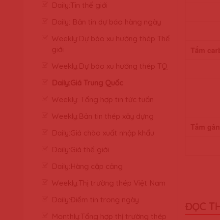
Daily:Tin thế giới
Daily: Bản tin dự báo hàng ngày
Weekly:Dự báo xu hướng thép Thế
giới
Tấm car
Weekly:Dự báo xu hướng thép TQ
Daily:Giá Trung Quốc
Weekly: Tổng hợp tin tức tuần
Weekly:Bản tin thép xây dựng
Tấm gân
Daily:Giá chào xuất nhập khẩu
Daily:Giá thế giới
Daily:Hàng cập cảng
Weekly:Thị trường thép Việt Nam
Daily:Điểm tin trong ngày
ĐỌC T
Monthly:Tổng hợp thị trường thép