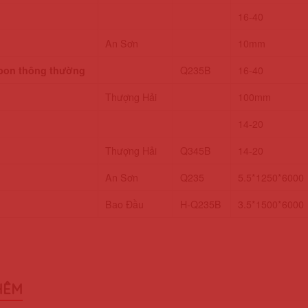
16-40
An Sơn
10mm
bon thông thường
Q235B
16-40
Thượng Hải
100mm
14-20
Thượng Hải
Q345B
14-20
An Sơn
Q235
5.5*1250*6000
Bao Đầu
H-Q235B
3.5*1500*6000
HÊM