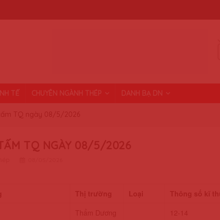
INH TẾ
CHUYÊN NGÀNH THÉP
DANH BẠ DN
tấm TQ ngày 08/5/2026
TẤM TQ NGÀY 08/5/2026
thép
08/05/2026
g
Thị trường
Loại
Thông số kĩ th
Thẩm Dương
12-14