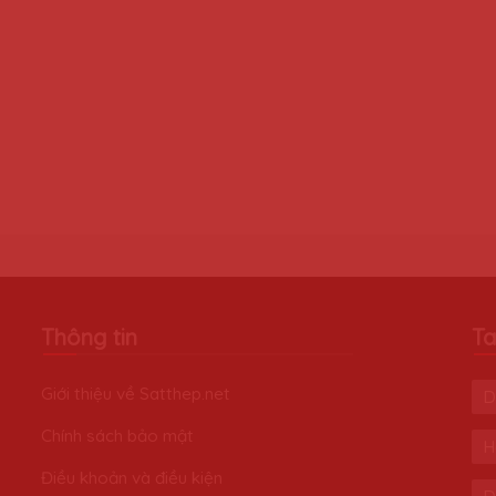
Thông tin
Ta
Giới thiệu về Satthep.net
D
Chính sách bảo mật
H
Điều khoản và điều kiện