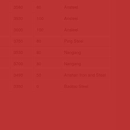
3580
80
Ansteel
3930
100
Ansteel
3600
100
Ansteel
3750
80
Ping Steel
3530
80
Nangang
3700
80
Nangang
3490
50
Anshan Iron and Steel
3350
0
Baotou Steel