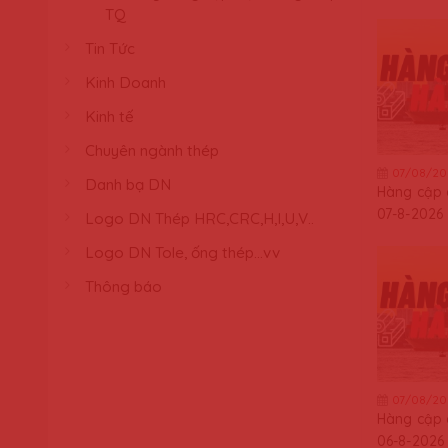
TQ
Tin Tức
Kinh Doanh
Kinh tế
Chuyên ngành thép
07/08/20
Danh bạ DN
Hàng cập
07-8-2026
Logo DN Thép HRC,CRC,H,I,U,V..
Logo DN Tole, ống thép...vv
Thông báo
07/08/20
Hàng cập
06-8-2026