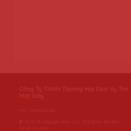
Công Ty TNHH Thương Mại Dịch Vụ Tìm
Một Giây
MST: 0304920545
116/21/47 Nguyễn Phúc Chu , P.15,Quận Tân Bình,
TP.Hồ Chí Minh