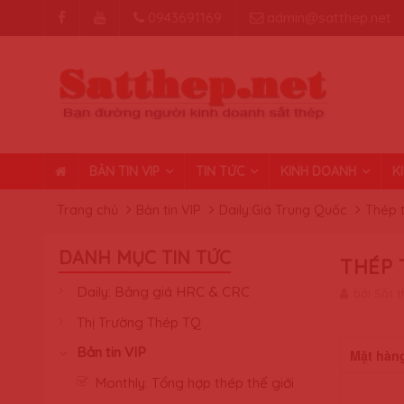
0943691169
admin@satthep.net
BẢN TIN VIP
TIN TỨC
KINH DOANH
K
Trang chủ
Bản tin VIP
Daily:Giá Trung Quốc
Thép 
DANH MỤC TIN TỨC
THÉP 
Daily: Bảng giá HRC & CRC
bởi Sắt 
Thị Trường Thép TQ
Bản tin VIP
Mặt hàn
Monthly: Tổng hợp thép thế giới