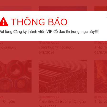
THÔNG BÁO
Vui lòng đăng ký thành viên VIP để đọc tin trong mục này!!!!!
26
06/08/2026
06/08
ế giới ngày
Tổng hợp tin tức ngày
Thép m
6/8/2026
06/8/2
26
06/08/2026
06/08
 TQ ngày
Thép ống thị trường TQ ngày
Thép c
6
06/8/2026