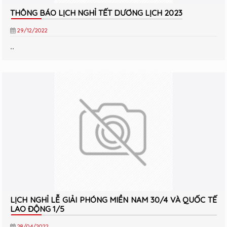
THÔNG BÁO LỊCH NGHỈ TẾT DƯƠNG LỊCH 2023
29/12/2022
..
LỊCH NGHỈ LỄ GIẢI PHÓNG MIỀN NAM 30/4 VÀ QUỐC TẾ
LAO ĐỘNG 1/5
28/04/2022