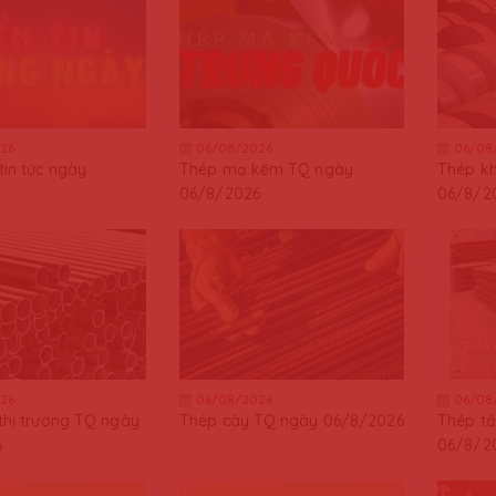
26
06/08/2026
06/08
in tức ngày
Thép mạ kẽm TQ ngày
Thép k
06/8/2026
06/8/2
26
06/08/2026
06/08
thị trường TQ ngày
Thép cây TQ ngày 06/8/2026
Thép t
6
06/8/2