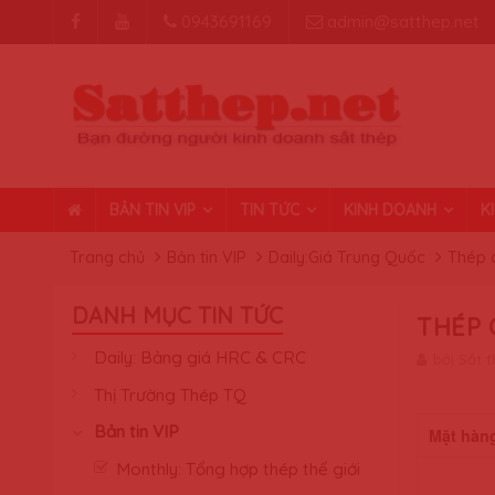
0943691169
admin@satthep.net
BẢN TIN VIP
TIN TỨC
KINH DOANH
K
Trang chủ
Bản tin VIP
Daily:Giá Trung Quốc
Thép 
DANH MỤC TIN TỨC
THÉP 
Daily: Bảng giá HRC & CRC
bởi Sắt 
Thị Trường Thép TQ
Bản tin VIP
Mặt hàn
Monthly: Tổng hợp thép thế giới