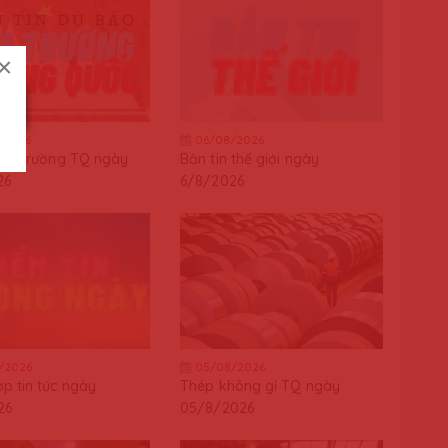
×
/2026
06/08/2026
thị trường TQ ngày
Bản tin thế giới ngày
26
6/8/2026
/2026
05/08/2026
p tin tức ngày
Thép không gỉ TQ ngày
26
05/8/2026