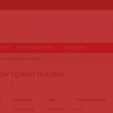
INH TẾ
CHUYÊN NGÀNH THÉP
DANH BẠ DN
cây TQ ngày 17/6/2026
CÂY TQ NGÀY 17/6/2026
thép
17/06/2026
g
Thị trường
Loại
Thông số kĩ thuật
Thẩm Dương
HRB400E
φ12