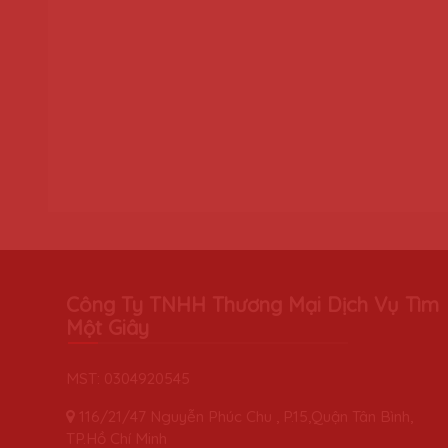
Công Ty TNHH Thương Mại Dịch Vụ Tìm
Một Giây
MST: 0304920545
116/21/47 Nguyễn Phúc Chu , P.15,Quận Tân Bình,
TP.Hồ Chí Minh