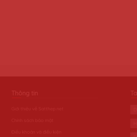
Thông tin
Ta
Giới thiệu về Satthep.net
D
Chính sách bảo mật
H
Điều khoản và điều kiện