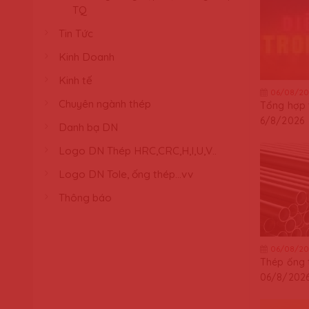
TQ
Tin Tức
Kinh Doanh
Kinh tế
06/08/20
Chuyên ngành thép
Tổng hợp t
6/8/2026
Danh bạ DN
Logo DN Thép HRC,CRC,H,I,U,V..
Logo DN Tole, ống thép...vv
Thông báo
06/08/20
Thép ống 
06/8/202