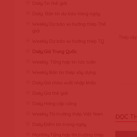
Daily:Tin thế giới
Daily: Bản tin dự báo hàng ngày
Weekly:Dự báo xu hướng thép Thế
giới
Thép cây
Weekly:Dự báo xu hướng thép TQ
Daily:Giá Trung Quốc
Weekly: Tổng hợp tin tức tuần
Weekly:Bản tin thép xây dựng
Daily:Giá chào xuất nhập khẩu
Daily:Giá thế giới
Daily:Hàng cập cảng
Weekly:Thị trường thép Việt Nam
ĐỌC T
Daily:Điểm tin trong ngày
Monthly:Tổng hợp thị trường thép