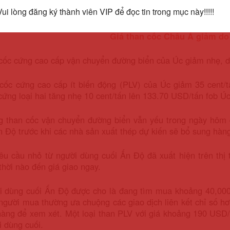
 đó, một số trung tâm dịch vụ hiện nay cho biết họ vẫn tiế
bán muốn tăng giá trong khi người mua muốn giảm giá.
Vui lòng đăng ký thành viên VIP để đọc tin trong mục này!!!!!
Giá than cốc Châu Á giảm do
cốc cứng cao cấp vận chuyển đường biển của Úc giảm nhẹ, d
cốc cứng cao cấp ít biến động (PLV) của Úc giảm 35 cent/t
cứng loại hai tăng nhẹ 10 cent/tấn lên 133.70 USD/tấn fob Úc
ng than cốc vận chuyển đường biển vẫn yếu trong ngày hôm 
n Độ trước khi các nhà sản xuất thép dự kiến sẽ bổ sung hà
êu cầu nhỏ từ người dùng cuối Ấn Độ đã xuất hiện trên thị 
thời nào đến giá giao ngay.
i dùng cuối Ấn Độ được cho là đang tìm mua khoảng 40,000
 người mua thường ưa chuộng các giao dịch liên kết chỉ số hơ
hàng để xem xét. Một loại than PLV với giá khoảng 190 US
 dùng cuối.