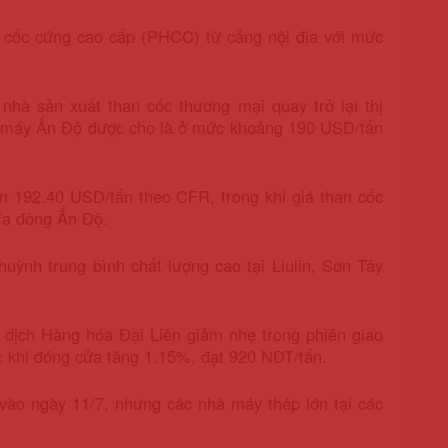
 cốc cứng cao cấp (PHCC) từ cảng nội địa với mức
hà sản xuất than cốc thương mại quay trở lại thị
hà máy Ấn Độ được cho là ở mức khoảng 190 USD/tấn
n 192.40 USD/tấn theo CFR, trong khi giá than cốc
hía đông Ấn Độ.
 huỳnh trung bình chất lượng cao tại Liulin, Sơn Tây
o dịch Hàng hóa Đại Liên giảm nhẹ trong phiên giao
ớc khi đóng cửa tăng 1.15%, đạt 920 NDT/tấn.
 vào ngày 11/7, nhưng các nhà máy thép lớn tại các