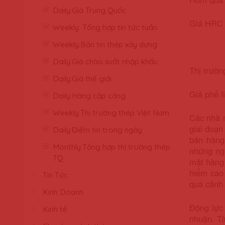
Daily:Giá Trung Quốc
Giá HRC 
Weekly: Tổng hợp tin tức tuần
Weekly:Bản tin thép xây dựng
Daily:Giá chào xuất nhập khẩu
Thị trườn
Daily:Giá thế giới
Giá phế l
Daily:Hàng cập cảng
Weekly:Thị trường thép Việt Nam
Các nhà 
giai đoạn
Daily:Điểm tin trong ngày
bán hàng
Monthly:Tổng hợp thị trường thép
những ngư
TQ
mặt hàng 
hiểm cao 
Tin Tức
quá cảnh
Kinh Doanh
Động lực 
Kinh tế
nhuận. Tà