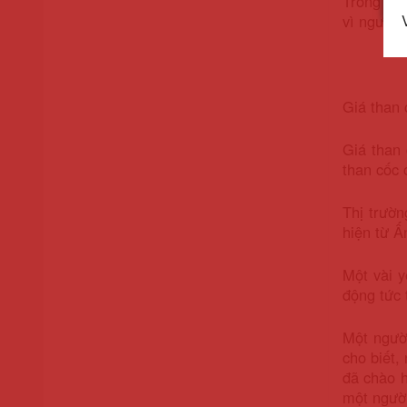
Trong khi
vì người 
Giá than 
Giá than 
than cốc 
Thị trườ
hiện từ Ấ
Một vài y
động tức 
Một ngườ
cho biết,
đã chào 
một người