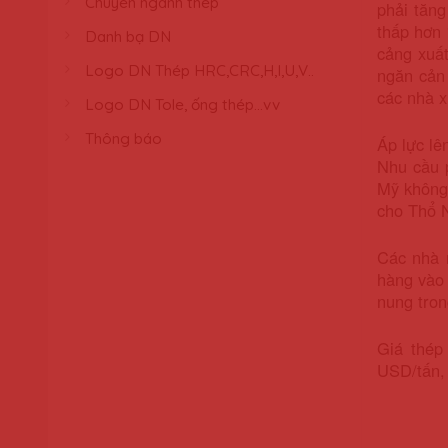
Chuyên ngành thép
phải tăng
thấp hơn 
Danh bạ DN
cảng xuất
Logo DN Thép HRC,CRC,H,I,U,V..
ngăn cản 
các nhà x
Logo DN Tole, ống thép...vv
Thông báo
Áp lực lê
Nhu cầu p
Mỹ không
cho Thổ N
Các nhà 
hàng vào 
nung tron
Giá thép
USD/tấn, 