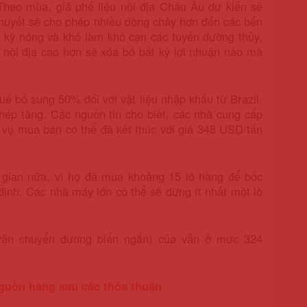
 Theo mùa, giá phế liệu nội địa Châu Âu dự kiến sẽ
 thuyết sẽ cho phép nhiều dòng chảy hơn đến các bến
ực kỳ nóng và khô làm khô cạn các tuyến đường thủy,
u nội địa cao hơn sẽ xóa bỏ bất kỳ lợi nhuận nào mà
ế bổ sung 50% đối với vật liệu nhập khẩu từ Brazil.
hép tăng. Các nguồn tin cho biết, các nhà cung cấp
vụ mua bán có thể đã kết thúc với giá 348 USD/tấn
 gian nữa, vì họ đã mua khoảng 15 lô hàng để bốc
ịnh. Các nhà máy lớn có thể sẽ dừng ít nhất một lò
(vận chuyển đường biển ngắn) của vẫn ở mức 324
guồn hàng sau các thỏa thuận