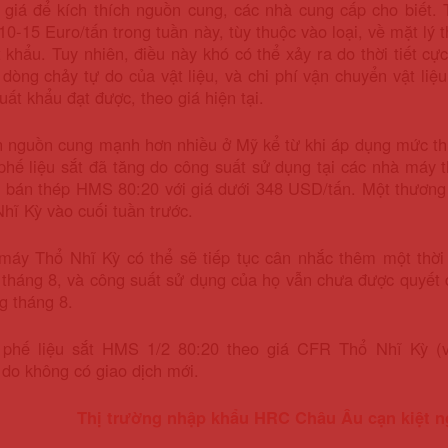
 giá để kích thích nguồn cung, các nhà cung cấp cho biết.
10-15 Euro/tấn trong tuần này, tùy thuộc vào loại, về mặt lý
 khẩu. Tuy nhiên, điều này khó có thể xảy ra do thời tiết c
dòng chảy tự do của vật liệu, và chi phí vận chuyển vật liệ
uất khẩu đạt được, theo giá hiện tại.
n nguồn cung mạnh hơn nhiều ở Mỹ kể từ khi áp dụng mức thu
hế liệu sắt đã tăng do công suất sử dụng tại các nhà máy t
 bán thép HMS 80:20 với giá dưới 348 USD/tấn. Một thương 
hĩ Kỳ vào cuối tuần trước.
máy Thổ Nhĩ Kỳ có thể sẽ tiếp tục cân nhắc thêm một thời
tháng 8, và công suất sử dụng của họ vẫn chưa được quyết đ
g tháng 8.
 phế liệu sắt HMS 1/2 80:20 theo giá CFR Thổ Nhĩ Kỳ 
do không có giao dịch mới.
Thị trường nhập khẩu HRC Châu Âu cạn kiệt n