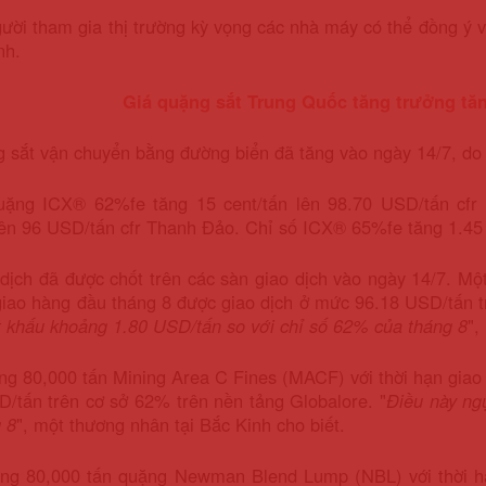
ười tham gia thị trường kỳ vọng các nhà máy có thể đồng ý v
nh.
Giá quặng sắt Trung Quốc tăng trưởng tăn
 sắt vận chuyển bằng đường biển đã tăng vào ngày 14/7, do h
uặng ICX® 62%fe tăng 15 cent/tấn lên 98.70 USD/tấn cfr
lên 96 USD/tấn cfr Thanh Đảo. Chỉ số ICX® 65%fe tăng 1.45
dịch đã được chốt trên các sàn giao dịch vào ngày 14/7. Mộ
giao hàng đầu tháng 8 được giao dịch ở mức 96.18 USD/tấn t
 khấu khoảng 1.80 USD/tấn so với chỉ số 62% của tháng 8
",
ng 80,000 tấn Mining Area C Fines (MACF) với thời hạn giao
/tấn trên cơ sở 62% trên nền tảng Globalore. "
Điều này ng
 8
", một thương nhân tại Bắc Kinh cho biết.
àng 80,000 tấn quặng Newman Blend Lump (NBL) với thời hạ