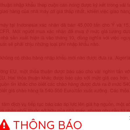
thuận nhập khẩu thép cuộn cán nóng được ký kết trong vài 
 giao hàng của nhà máy có giá thấp nhất, khiến việc giao hàn
máy tại Indonesia xác nhận đã bán 45,000 tấn cho Ý và 15
 CFR. Một người mua xác nhận đã mua ở mức giá tương đương
nhà sản xuất hiện là vào tháng 10, đồng nghĩa với việc ngu
uất sẽ phải chịu những loại phí nhập khẩu nào.
không có chào hàng nhập khẩu mới nào được đưa ra. Algeria
rường EU, một thỏa thuận được báo cáo cho vài nghìn tấn v
U. Hai thỏa thuận khác được báo cáo với mức giá cao hơn, 
guồn tin khác cho biết các chào hàng được đưa ra ở mức 540
iết giá chào hàng là 540-550 Euro/tấn xuất xưởng. Các thỏa 
 tâm dịch vụ tiếp tục báo cáo áp lực lên giá hạ nguồn, một s
và phân phối thuộc sở hữu của nhà máy, nhưng nhu cầu từ n
cho thép tấm là 620 Euro/tấn xuất xưởng tại Tây Bắc Âu.
THÔNG BÁO