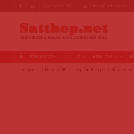
0943691169
admin@satthep.net
BẢN TIN VIP
TIN TỨC
KINH DOANH
K
Trang chủ
Bản tin VIP
Daily:Tin thế giới
Bản tin thế