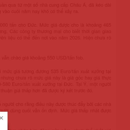
tuần qua từ một số nhà cung cấp Châu Á, đã kéo dài
g vào cuối năm nay khó có thể xảy ra.
,000 tấn cho Đức. Mức giá được cho là khoảng 465
. Các công ty thương mại cho biết thời gian giao
yên liệu có thể đến nơi vào năm 2026. Hiện chưa rõ
 vẫn chào giá khoảng 550 USD/tấn fob.
ới mức giá tương đương 535 Euro/tấn xuất xưởng tại
nhưng chưa rõ mức giá này là giá gốc hay giá thực
-580 Euro/tấn xuất xưởng tại Đức. Tại Ý, một người
thuận giá thấp hơn đã được ký kết trước đó.
ố người cho rằng điều này được thúc đẩy bởi các nhà
gười dùng cuối vẫn ổn định. Mức giá thấp nhất được
×