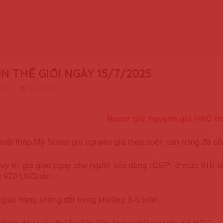
IN THẾ GIỚI NGÀY 15/7/2025
thép
15/07/2025
Nucor giữ nguyên giá HRC tr
uất thép Mỹ Nucor giữ nguyên giá thép cuộn cán nóng đã côn
uy trì giá giao ngay cho người tiêu dùng (CSP) ở mức 910 U
c 970 USD/tấn.
 giao hàng không đổi trong khoảng 3-5 tuần.
ánh dấu tuần thứ ba liên tiếp Nucor giữ nguyên giá HRC.