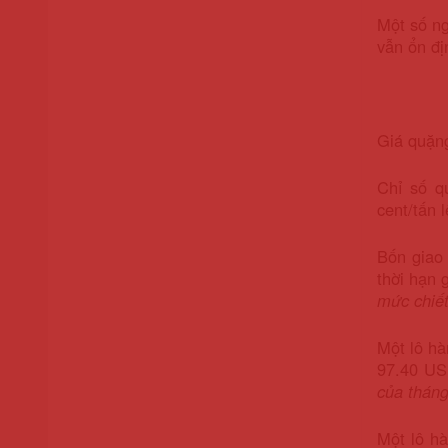
Một số ng
vẫn ổn đị
Giá quặng
Chỉ số q
cent/tấn 
Bốn giao 
thời hạn 
mức chiết
Một lô hà
97.40 USD
của tháng
Một lô h