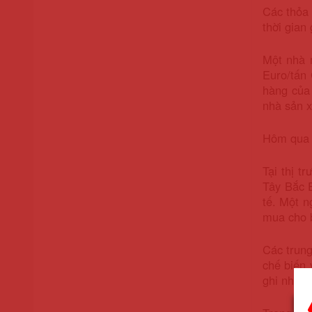
Các thỏa 
thời gian
Một nhà 
Euro/tấn
hàng của 
nhà sản x
Hôm qua 
Tại thị t
Tây Bắc E
tế. Một n
mua cho b
Các trung
chế biến 
ghi nhận 