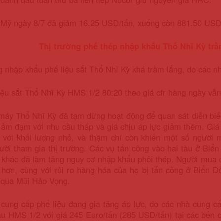
Mỹ ngày 8/7 đã giảm 16.25 USD/tấn, xuống còn 881.50 USD/t
Thị trường phế thép nhập khẩu Thổ Nhĩ Kỳ trầm
g nhập khẩu phế liệu sắt Thổ Nhĩ Kỳ khá trầm lắng, do các 
iệu sắt Thổ Nhĩ Kỳ HMS 1/2 80:20 theo giá cfr hàng ngày v
máy Thổ Nhĩ Kỳ đã tạm dừng hoạt động để quan sát diễn biế
 ảm đạm với nhu cầu thấp và giá chịu áp lực giảm thêm. Giá
 với khối lượng nhỏ, và thậm chí còn khiến một số người m
ời tham gia thị trường. Các vụ tấn công vào hai tàu ở Biển
khác đã làm tăng nguy cơ nhập khẩu phôi thép. Người mua có
hơn, cùng với rủi ro hàng hóa của họ bị tấn công ở Biển Đỏ
 qua Mũi Hảo Vọng.
cung cấp phế liệu đang gia tăng áp lực, do các nhà cung c
u HMS 1/2 với giá 245 Euro/tấn (285 USD/tấn) tại các bến 