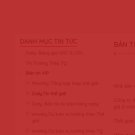
DANH MỤC TIN TỨC
BẢN T
Daily: Bảng giá HRC & CRC
bởi Sắt 
Thị Trường Thép TQ
Bản tin VIP
Monthly: Tổng hợp thép thế giới
Nhà sản x
Daily:Tin thế giới
Công ty d
Daily: Bản tin dự báo hàng ngày
giá ở mứ
Weekly:Dự báo xu hướng thép Thế
Thời gian
giới
Weekly:Dự báo xu hướng thép TQ
Hôm qua đ