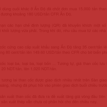
i dùng cuối khác ở Ấn Độ đã chốt đơn mua 15,000 tấn than
g đương khoảng 180 USD/tấn CFR Ấn Độ.
 hạn các hạn chế định lượng (QR) đã khuyến khích một số n
i khối lượng vừa phải. Trong khi đó, nhu cầu mua từ các n
cốc cứng cao cấp xuất khẩu sang Ấn Độ tăng 35 cent/tấn lê
tăng 80 cent/tấn lên 149.60 USD/tấn theo CFR cho bờ biển p
cốc loại ba, loại ba, loại bốn ... Tương tự, giá than cốc lưu
 20 NDT/tấn, lên 1,020 NDT/tấn.
tương lai than cốc được giao dịch nhiều nhất trên Sàn gia
 sáng, nhưng đã phục hồi vào phiên giao dịch buổi chiều trư
ản xuất than cốc đã đưa ra đề xuất tăng giá vòng đầu tiên
 sản xuất thép vẫn chưa có phản hồi cho đến chiều nay.