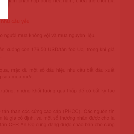
p tục đàm phán hợp đồng nửa năm, chưa thể chốt giá
 nhu cầu yếu
o người mua không vội vã mua nguyên liệu.
ấn xuống còn 176.50 USD/tấn fob Úc, trong khi giá
.
qua, mặc dù một số dấu hiệu nhu cầu bắt đầu xuất
ng sau mùa mưa.
trường, nhưng khối lượng quá thấp để có bất kỳ tác
 tấn than cốc cứng cao cấp (PHCC). Các nguồn tin
n là giá cố định, và một số thương nhân được cho là
D/tấn CFR Ấn Độ cũng đang được chào bán cho cùng