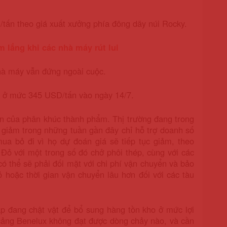
ấn theo giá xuất xưởng phía đông dãy núi Rocky.
 lắng khi các nhà máy rút lui
nhà máy vẫn đứng ngoài cuộc.
ẫn ở mức 345 USD/tấn vào ngày 14/7.
n của phân khúc thành phẩm. Thị trường đang trong
 giảm trong những tuần gần đây chỉ hỗ trợ doanh số
ua bỏ đi vì họ dự đoán giá sẽ tiếp tục giảm, theo
 Đỏ với một trong số đó chở phôi thép, cùng với các
 thể sẽ phải đối mặt với chi phí vận chuyển và bảo
 hoặc thời gian vận chuyển lâu hơn đối với các tàu
ấp đang chật vật để bổ sung hàng tồn kho ở mức lợi
cảng Benelux không đạt được dòng chảy nào, và cần