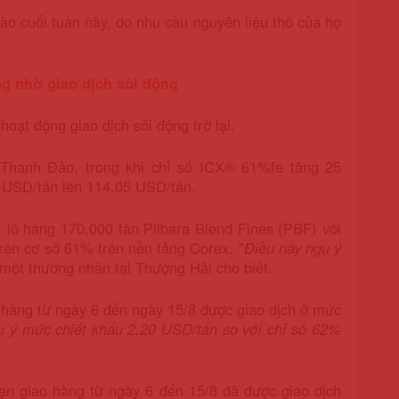
ào cuối tuần này, do nhu cầu nguyên liệu thô của họ
g nhờ giao dịch sôi động
oạt động giao dịch sôi động trở lại.
 Thanh Đảo, trong khi chỉ số ICX® 61%fe tăng 25
 USD/tấn lên 114.05 USD/tấn.
t lô hàng 170,000 tấn Pilbara Blend Fines (PBF) với
rên cơ sở 61% trên nền tảng Corex. "
Điều này ngụ ý
 một thương nhân tại Thượng Hải cho biết.
 hàng từ ngày 6 đến ngày 15/8 được giao dịch ở mức
ụ ý mức chiết khấu 2.20 USD/tấn so với chỉ số 62%
n giao hàng từ ngày 6 đến 15/8 đã được giao dịch