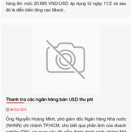
hàng lên mức 20.693 VND/USD áp dụng từ ngày 11/2 và sau
đó là diễn biến tăng cao li&ecir..
Thanh tra các ngân hàng bán USD thu phí
18/02/2011
Ông Nguyễn Hoàng Minh, phó giám đốc Ngân hàng Nhà nước
(NHNN) chi nhánh TP.HCM, cho biết qua phản ảnh của doanh
nghiệp (DN), cơ quan này đã nắm được danh sách những NH