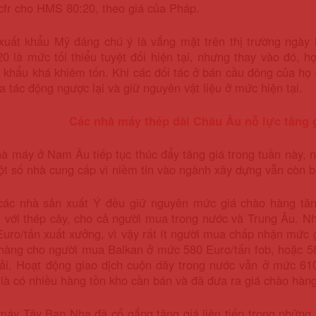
fr cho HMS 80:20, theo giá của Pháp.
xuất khẩu Mỹ đáng chú ý là vắng mặt trên thị trường ngày
 là mức tối thiểu tuyệt đối hiện tại, nhưng thay vào đó, h
 khẩu khá khiêm tốn. Khi các đối tác ở bán cầu đông của họ
ua tác động ngược lại và giữ nguyên vật liệu ở mức hiện tại.
Các nhà máy thép dài Châu Âu nỗ lực tăng
à máy ở Nam Âu tiếp tục thúc đẩy tăng giá trong tuần này, 
ột số nhà cung cấp vì niềm tin vào ngành xây dựng vẫn còn 
các nhà sản xuất Ý đều giữ nguyên mức giá chào hàng tăn
i với thép cây, cho cả người mua trong nước và Trung Âu. 
uro/tấn xuất xưởng, vì vậy rất ít người mua chấp nhận mức 
hàng cho người mua Balkan ở mức 580 Euro/tấn fob, hoặc 58
tải. Hoạt động giao dịch cuộn dây trong nước vẫn ở mức 61
là có nhiều hàng tồn kho cần bán và đã đưa ra giá chào hàn
áy Tây Ban Nha đã cố gắng tăng giá liên tiếp trong những 