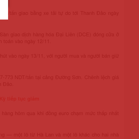
DT/tấn giao bằng xe tải tự do tới Thanh Đảo ngày
n Sàn giao dịch hàng hóa Đại Liên (DCE) đóng cửa ở
 toán vào ngày 12/11.
 chút vào ngày 13/11, với người mua và người bán giữ
7-773 NDT/tấn tại cảng Đường Sơn. Chênh lệch giá
h Đảo.
Kỳ tiếp tục giảm
ào hàng hôm qua khi đồng euro chạm mức thấp nhất
àng — một lô từ Hà Lan và một lô khác cho hai nhà