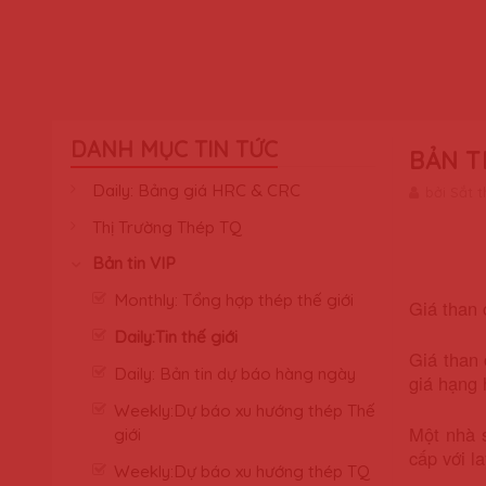
DANH MỤC TIN TỨC
BẢN T
Daily: Bảng giá HRC & CRC
bởi Sắt 
Thị Trường Thép TQ
Bản tin VIP
Monthly: Tổng hợp thép thế giới
Giá than 
Daily:Tin thế giới
Giá than 
Daily: Bản tin dự báo hàng ngày
giá hạng 
Weekly:Dự báo xu hướng thép Thế
Một nhà s
giới
cấp với l
Weekly:Dự báo xu hướng thép TQ