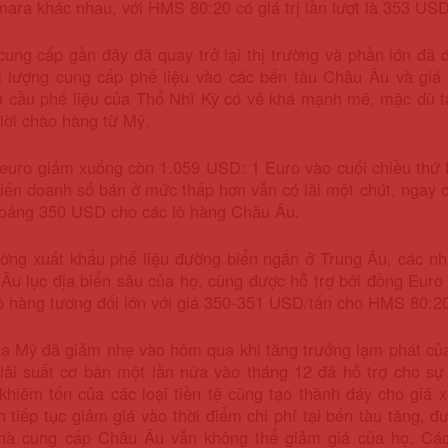
ra khác nhau, với HMS 80:20 có giá trị lần lượt là 353 US
ung cấp gần đây đã quay trở lại thị trường và phần lớn đã 
ối lượng cung cấp phế liệu vào các bến tàu Châu Âu và g
u cầu phế liệu của Thổ Nhĩ Kỳ có vẻ khá mạnh mẽ, mặc dù 
lời chào hàng từ Mỹ.
euro giảm xuống còn 1.059 USD: 1 Euro vào cuối chiều thứ 
hiến doanh số bán ở mức thấp hơn vẫn có lãi một chút, ngay
khoảng 350 USD cho các lô hàng Châu Âu.
rường xuất khẩu phế liệu đường biển ngắn ở Trung Âu, các n
Âu lục địa biển sâu của họ, cũng được hỗ trợ bởi đồng Eur
ô hàng tương đối lớn với giá 350-351 USD/tấn cho HMS 80:2
la Mỹ đã giảm nhẹ vào hôm qua khi tăng trưởng lạm phát củ
 lãi suất cơ bản một lần nữa vào tháng 12 đã hỗ trợ cho s
khiêm tốn của các loại tiền tệ cũng tạo thành đáy cho giá 
 tiếp tục giảm giá vào thời điểm chi phí tại bến tàu tăng, đ
hà cung cấp Châu Âu vẫn không thể giảm giá của họ. Các