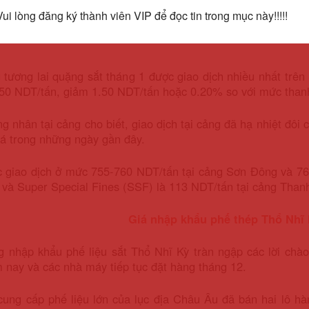
Vui lòng đăng ký thành viên VIP để đọc tin trong mục này!!!!!
%fe tại cảng đã giảm 2 NDT/tấn (14 cent/tấn) xuống 775 N
tương lai quặng sắt tháng 1 được giao dịch nhiều nhất trê
50 NDT/tấn, giảm 1.50 NDT/tấn hoặc 0.20% so với mức thanh
g nhân tại cảng cho biết, giao dịch tại cảng đã hạ nhiệt đôi
á trong những ngày gần đây.
 giao dịch ở mức 755-760 NDT/tấn tại cảng Sơn Đông và 76
và Super Special Fines (SSF) là 113 NDT/tấn tại cảng Than
Giá nhập khẩu phế thép Thổ Nhĩ 
ng nhập khẩu phế liệu sắt Thổ Nhĩ Kỳ tràn ngập các lời ch
 nay và các nhà máy tiếp tục đặt hàng tháng 12.
cung cấp phế liệu lớn của lục địa Châu Âu đã bán hai lô h