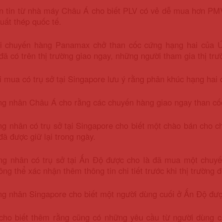
 tin từ nhà máy Châu Á cho biết PLV có vẻ dễ mua hơn PMV,
uất thép quốc tế.
ai chuyến hàng Panamax chở than cốc cứng hạng hai của Ú
đã có trên thị trường giao ngay, những người tham gia thị trư
 mua có trụ sở tại Singapore lưu ý rằng phân khúc hạng hai 
ng nhân Châu Á cho rằng các chuyến hàng giao ngay than cố
ng nhân có trụ sở tại Singapore cho biết một chào bán cho
đã được giữ lại trong ngày.
ng nhân có trụ sở tại Ấn Độ được cho là đã mua một chuy
ng thể xác nhận thêm thông tin chi tiết trước khi thị trường
g nhân Singapore cho biết một người dùng cuối ở Ấn Độ đượ
cho biết thêm rằng cũng có những yêu cầu từ người dùng c