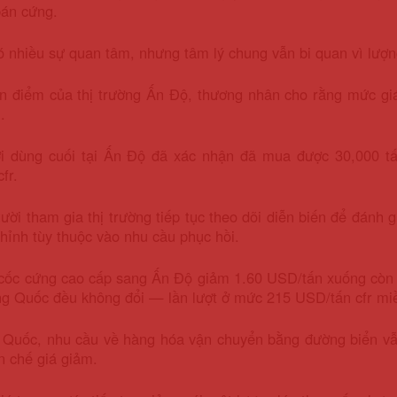
bán cứng.
 nhiều sự quan tâm, nhưng tâm lý chung vẫn bi quan vì lượn
n điểm của thị trường Ấn Độ, thương nhân cho rằng mức giá
.
i dùng cuối tại Ấn Độ đã xác nhận đã mua được 30,000 tấ
fr.
ời tham gia thị trường tiếp tục theo dõi diễn biến để đánh g
chỉnh tùy thuộc vào nhu cầu phục hồi.
cốc cứng cao cấp sang Ấn Độ giảm 1.60 USD/tấn xuống còn 2
ng Quốc đều không đổi — lần lượt ở mức 215 USD/tấn cfr mi
g Quốc, nhu cầu về hàng hóa vận chuyển bằng đường biển 
n chế giá giảm.