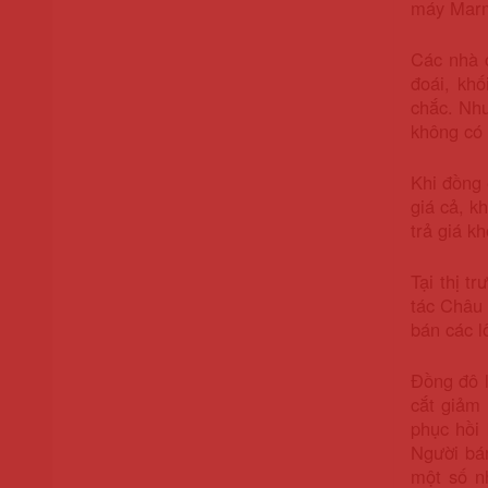
máy Marma
Các nhà c
đoái, kh
chắc. Nh
không có 
Khi đồng 
giá cả, k
trả giá 
Tại thị t
tác Châu 
bán các l
Đồng đô 
cắt giảm
phục hồi 
Người bán
một số n