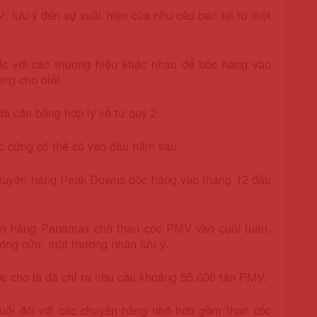
 lưu ý đến sự xuất hiện của nhu cầu bán lại từ một
c với các thương hiệu khác nhau để bốc hàng vào
ờng cho biết.
đã cân bằng hợp lý kể từ quý 2.
c cứng có thể có vào đầu năm sau.
 chuyến hàng Peak Downs bốc hàng vào tháng 12 đầu
ến hàng Panamax chở than cốc PMV vào cuối tuần,
 đóng cửa, một thương nhân lưu ý.
c cho là đã chỉ ra nhu cầu khoảng 55,000 tấn PMV.
uối đối với các chuyến hàng nhỏ hơn gồm than cốc