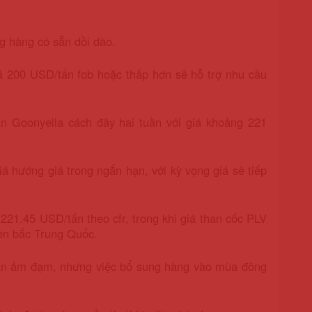
g hàng có sẵn dồi dào.
 200 USD/tấn fob hoặc thấp hơn sẽ hỗ trợ nhu cầu
n Goonyella cách đây hai tuần với giá khoảng 221
iá hướng giá trong ngắn hạn, với kỳ vọng giá sẽ tiếp
21.45 USD/tấn theo cfr, trong khi giá than cốc PLV
ền bắc Trung Quốc.
vẫn ảm đạm, nhưng việc bổ sung hàng vào mùa đông