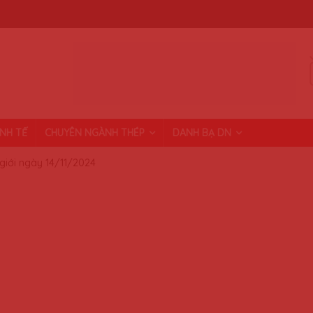
INH TẾ
CHUYÊN NGÀNH THÉP
DANH BẠ DN
 giới ngày 14/11/2024