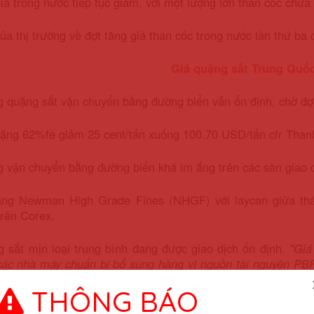
iá trong nước tiếp tục giảm, với một lượng lớn than cốc chưa 
ủa thị trường về đợt tăng giá than cốc trong nước lần thứ 
Giá quặng sắt Trung Quốc
g quặng sắt vận chuyển bằng đường biển vẫn ổn định, chờ đợ
uặng 62%fe giảm 25 cent/tấn xuống 100.70 USD/tấn cfr Than
g vận chuyển bằng đường biển khá im ắng trên các sàn giao 
àng Newman High Grade Fines (NHGF) với laycan giữa thá
rên Corex.
 sắt mịn loại trung bình đang được giao dịch ổn định.
"Giá
các nhà máy chuẩn bị bổ sung hàng vì nguồn tài nguyên PBF 
,
một thương nhân Thượng Hải cho biết. Các thương nhân đa
THÔNG BÁO
à các lô hàng laycan từ tháng 12 đến tháng 1, vì họ dự đo
n từ cuối tháng 1, một giám đốc nhà máy ở Hà Bắc cho biết