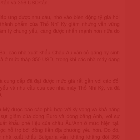
D/tấn và 356 USD/tấn.
đáp ứng được nhu cầu, nhờ vào biến động tỷ giá hối
iá thành phẩm của Thổ Nhĩ Kỳ giảm nhưng vẫn vững
tâm lý chung yếu, càng được nhấn mạnh hơn nữa do
Ba, các nhà xuất khẩu Châu Âu vẫn cố gắng hy sinh
 cả ở mức thấp 350 USD, trong khi các nhà máy đang
hà cung cấp đã đạt được mức giá rất gần với các đối
o yếu và nhu cầu của các nhà máy Thổ Nhĩ Kỳ, và đã
0.
a Mỹ được báo cáo phù hợp với kỳ vọng và khả năng
ự sụt giảm của đồng Euro và đồng bảng Anh, với sự
xuất khẩu phế liệu của châu Âu/Anh ở mức hiện tại.
ược hỗ trợ bởi đồng tiền địa phương yếu hơn. Do đó,
 nhà xuất khẩu Bulgaria vẫn khăng khăng đòi 350