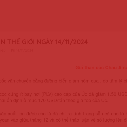
IN THẾ GIỚI NGÀY 14/11/2024
thép
14/11/2024
Giá than cốc Châu Á s
cốc vận chuyển bằng đường biển giảm hôm qua , do tâm lý bi
cốc cứng ít bay hơi (PLV) cao cấp của Úc đã giảm 1.50 USD
hai ổn định ở mức 170 USD/tấn theo giá fob của Úc.
ản xuất lớn được cho là đã chỉ ra tình trạng sẵn có cho lô
aycan vào giữa tháng 12 và có thể thảo luận về số lượng lên 