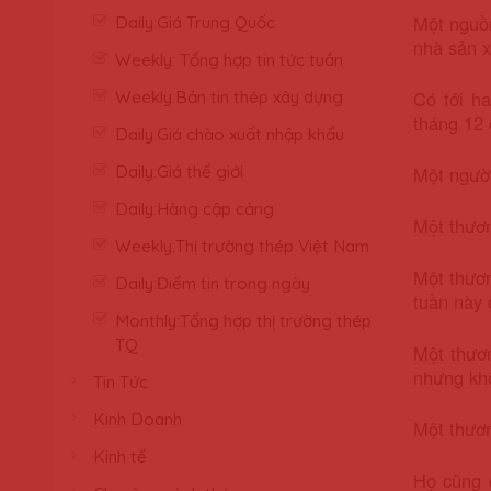
Một nguồn
Daily:Giá Trung Quốc
nhà sản x
Weekly: Tổng hợp tin tức tuần
Có tới h
Weekly:Bản tin thép xây dựng
tháng 12 
Daily:Giá chào xuất nhập khẩu
Daily:Giá thế giới
Một người
Daily:Hàng cập cảng
Một thươ
Weekly:Thị trường thép Việt Nam
Một thươ
Daily:Điểm tin trong ngày
tuần này 
Monthly:Tổng hợp thị trường thép
TQ
Một thươ
nhưng khô
Tin Tức
Kinh Doanh
Một thươn
Kinh tế
Họ cũng 