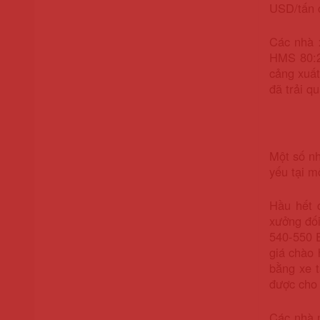
USD/tấn c
Các nhà 
HMS 80:20
cảng xuất
đã trải q
Một số nh
yếu tại m
Hầu hết 
xưởng đố
540-550 E
giá chào 
bằng xe 
được cho 
Các nhà m