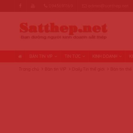
0943691169
admin@satthep.net
BẢN TIN VIP
TIN TỨC
KINH DOANH
K
Trang chủ
Bản tin VIP
Daily:Tin thế giới
Bản tin thế