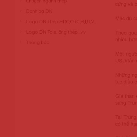
Chuyên ngành thép
cứng và 
Danh bạ DN
Mặc dù có
Logo DN Thép HRC,CRC,H,I,U,V..
Theo qua
Logo DN Tole, ống thép...vv
nhiều hơn
Thông báo
Một ngườ
USD/tấn c
Những ngư
tục điều 
Giá than 
sang Tru
Tại Trun
có thể hạ