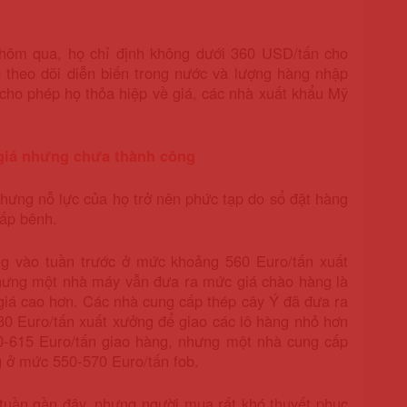
 hôm qua, họ chỉ định không dưới 360 USD/tấn cho
ọ theo dõi diễn biến trong nước và lượng hàng nhập
 cho phép họ thỏa hiệp về giá, các nhà xuất khẩu Mỹ
 giá nhưng chưa thành công
nhưng nỗ lực của họ trở nên phức tạp do sổ đặt hàng
bấp bênh.
g vào tuần trước ở mức khoảng 560 Euro/tấn xuất
Nhưng một nhà máy vẫn đưa ra mức giá chào hàng là
giá cao hơn. Các nhà cung cấp thép cây Ý đã đưa ra
0 Euro/tấn xuất xưởng để giao các lô hàng nhỏ hơn
0-615 Euro/tấn giao hàng, nhưng một nhà cung cấp
g ở mức 550-570 Euro/tấn fob.
tuần gần đây, nhưng người mua rất khó thuyết phục