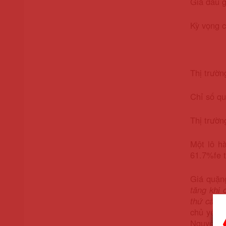
Giá đấu g
Kỳ vọng c
Thị trườn
Chỉ số q
Thị trườn
Một lô h
61.7%fe t
Giá quặng
tăng khi 
thứ cấp"
chủ yếu l
Nguyên đá