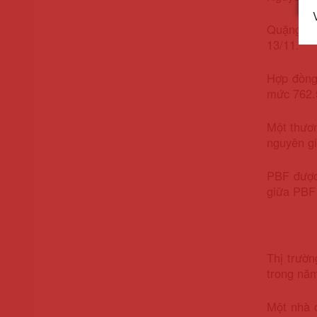
Quặng 62
13/11.
Hợp đồng 
mức 762.
Một thươn
nguyên gi
PBF được
giữa PBF 
Thị trườ
trong năm
Một nhà 