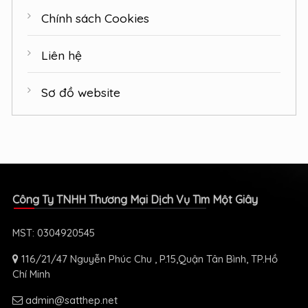
Chính sách Cookies
Liên hệ
Sơ đồ website
Công Ty TNHH Thương Mại Dịch Vụ Tìm Một Giây
MST: 0304920545
116/21/47 Nguyễn Phúc Chu , P.15,Quận Tân Bình, TP.Hồ
Chí Minh
admin@satthep.net