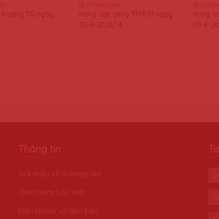
26
07/08/2026
07/08
ị trường TG ngày
Hàng cập cảng TPHCM ngày
Hàng c
05-8-2026/ 4
05-8-20
Thông tin
Ta
Giới thiệu về Satthep.net
D
Chính sách bảo mật
H
Điều khoản và điều kiện