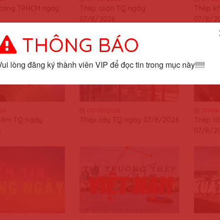
 cảng TPHCM ngày
Thép cuộn TQ ngày
Thép k
07/8/2026
07/8/2
THÔNG BÁO
Vui lòng đăng ký thành viên VIP để đọc tin trong mục này!!!!!
26
07/08/2026
07/08
kẽm TQ ngày
Thép cây TQ ngày 07/8/2026
Thép t
6
07/8/2