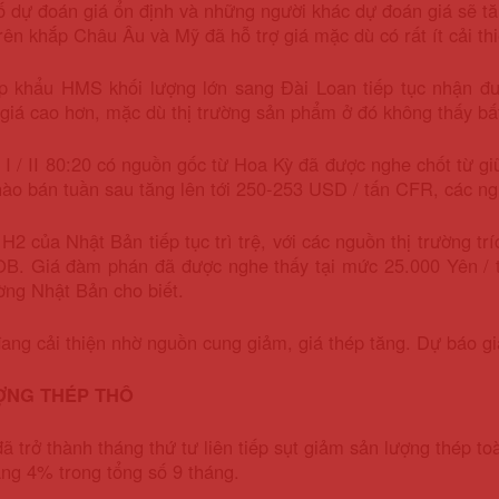
ố dự đoán giá ổn định và những người khác dự đoán giá sẽ tă
trên khắp Châu Âu và Mỹ đã hỗ trợ giá mặc dù có rất ít cải t
p khẩu HMS khối lượng lớn sang Đài Loan tiếp tục nhận đư
 giá cao hơn, mặc dù thị trường sản phẩm ở đó không thấy bất
 / II 80:20 có nguồn gốc từ Hoa Kỳ đã được nghe chốt từ g
hào bán tuần sau tăng lên tới 250-253 USD / tấn CFR, các ngu
H2 của Nhật Bản tiếp tục trì trệ, với các nguồn thị trường tr
OB. Giá đàm phán đã được nghe thấy tại mức 25.000 Yên / t
rường Nhật Bản cho biết.
ang cải thiện nhờ nguồn cung giảm, giá thép tăng. Dự báo g
ỢNG THÉP THÔ
ã trở thành tháng thứ tư liên tiếp sụt giảm sản lượng thép t
ng 4% trong tổng số 9 tháng.