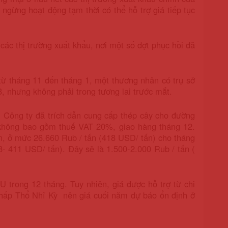
ngừng hoạt động tạm thời có thể hỗ trợ giá tiếp tục
các thị trường xuất khẩu, nơi một số đợt phục hồi đã
ừ tháng 11 đến tháng 1, một thương nhân có trụ sở
3, nhưng không phải trong tương lai trước mắt.
. Công ty đã trích dẫn cung cấp thép cây cho đường
hông bao gồm thuế VAT 20%, giao hàng tháng 12.
, ở mức 26.660 Rub / tấn (418 USD/ tấn) cho tháng
8- 411 USD/ tấn). Đây sẽ là 1.500-2.000 Rub / tấn (
U trong 12 tháng. Tuy nhiên, giá được hỗ trợ từ chi
á thấp Thổ Nhĩ Kỳ nên giá cuối năm dự báo ổn định ở