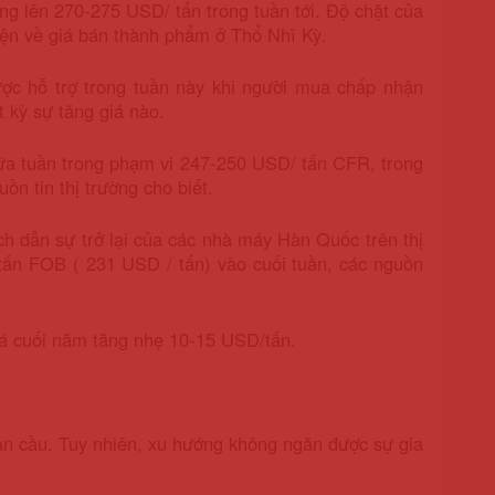
ng lên 270-275 USD/ tấn trong tuần tới. Độ chặt của
hiện về giá bán thành phẩm ở Thổ Nhĩ Kỳ.
ợc hỗ trợ trong tuần này khi người mua chấp nhận
 kỳ sự tăng giá nào.
iữa tuần trong phạm vi 247-250 USD/ tấn CFR, trong
ồn tin thị trường cho biết.
ích dẫn sự trở lại của các nhà máy Hàn Quốc trên thị
ấn FOB ( 231 USD / tấn) vào cuối tuần, các nguồn
iá cuối năm tăng nhẹ 10-15 USD/tấn.
oàn cầu. Tuy nhiên, xu hướng không ngăn được sự gia