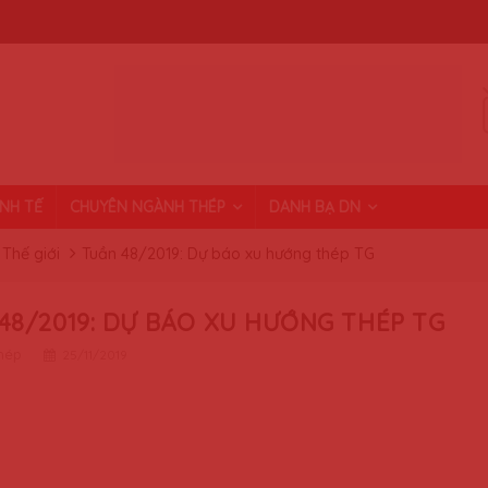
INH TẾ
CHUYÊN NGÀNH THÉP
DANH BẠ DN
Thế giới
Tuần 48/2019: Dự báo xu hướng thép TG
48/2019: DỰ BÁO XU HƯỚNG THÉP TG
thép
25/11/2019