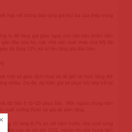
ết hợp với thông báo tăng giá thứ ba của thép trong
ng ty đã tăng giá giao ngay cho các sản phẩm tấm
á gần đây của họ, các nhà sản xuất thép của Mỹ đã
ày đã tăng 12% kể từ lần tăng giá đầu tiên.
ng.
oạt một số giao dịch mua và để giữ lại mức tăng đợt
g nhiều. Do đó, dự kiến giá sẽ phục hồi nhẹ trở lại
và dữ liệu ô tô Q3 phục hồi. Một nguồn trung tâm
/tấn xuất xưởng Ruhr và giá sẽ sớm tăng.
×
tháng 10 tăng 8.7% so với năm trước. Giá cuối cùng
iệu thô cao và chi phí CO2, nguồn tin của trung tâm