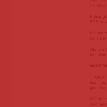
(47 USD/ 
Không gi
FOB Novor
Một ngườ
nội địa t
Giá còn á
báo giảm
NGUYÊN
_ Các thị
liệu nhập
giao dịch
Một số n
giao hàng