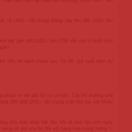
ất 15 USD / tấn trong tháng này lên 385 USD/ tấn
 mới đạt gần 400 USD / tấn FOB vẫn còn ở dưới mức
giảm.
iảm dẫn tới cạnh tranh cao. Do đó, giá cuối năm dự
ng phạm vi với giá hỗ trợ cơ bản. Các thị trường phế
oảng 260-262 USD / tấn trong tuần thứ ba, với nhiều
ững nhà máy khác bắt đầu hỏi về phế liệu cho ngày
 vọng về giá của họ đối với hàng hóa trong tháng 1,