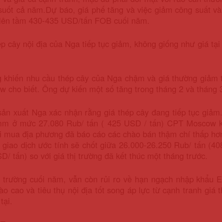
suốt cả năm.
Dự báo, giá phế tăng và việc giảm công suất và 
 lên tầm 430-435 USD/tấn FOB cuối năm.
p cây nội địa của Nga tiếp tục giảm, không giống như giá tại 
 khiến nhu cầu thép cây của Nga chậm và giá thường giảm t
w cho biết. Ông dự kiến ​​một số tăng trong tháng 2 và tháng 
ản xuất Nga xác nhận rằng giá thép cây đang tiếp tục giảm
mm ở mức 27.080 Rub/ tấn ( 425 USD / tấn) CPT Moscow k
 mua địa phương đã báo cáo các chào bán thậm chí thấp hơn
 giao dịch ước tính sẽ chốt giữa 26.000-26.250 Rub/ tấn (40
D/ tấn) so với giá thị trường đã kết thúc một tháng trước.
ị trường cuối năm, vẫn còn rủi ro về hạn ngạch nhập khẩu E
ào cao và tiêu thụ nội địa tốt song áp lực từ cạnh tranh gi
tại.