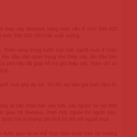
iá thép cây Midwest hàng tuần vẫn ở mức 590-630
 ở mức 590-620 USD/tấn xuất xưởng.
. Triển vọng trong nước của một người mua ở miền
liệu đầu vào quan trọng cho thép cây, lần đầu tiên
ủa phế liệu đã giúp hỗ trợ giá thép cây, thậm chí có
ọng.
người mua gây áp lực. Do đó, dự báo giá cuối năm ổn
g lại các chào bán cao hơn, các nguồn tin nói.
Một
n giao tới Benelux, theo một nguồn tin người bán,
được coi là không còn khả thi đối với người mua.
 được giao là có thể thực hiện được trên thị trường