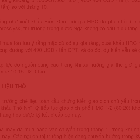
tấn) so với tháng 10.
ống như xuất khẩu Biển Đen, nơi giá HRC đã phục hồi ít nh
ossiysk, thị trường trong nước Nga không có dấu hiệu tăng.
i mua lớn lưu ý rằng mặc dù có sự gia tăng, xuất khẩu HRC
ương đương với 490 USD / tấn CPT, và do đó, dự kiến ​​vẫn sẽ 
p lực do nguồn cung cao trong khi xu hướng giá thế giới g
 nhẹ 10-15 USD/tấn.
 LIỆU THÔ
 trường phế liệu toàn cầu chứng kiến ​​giao dịch chủ yếu tro
 khẩu Thổ Nhĩ Kỳ tiếp tục giao dịch phế HMS 1/2 (80:20) kh
 hàng hóa được ký kết ở cấp độ này.
hà máy đã mua hàng vận chuyển trong tháng 1, trong khi nh
 này. Các nguồn thị trường hiện đang chuyển hướng trong kỳ