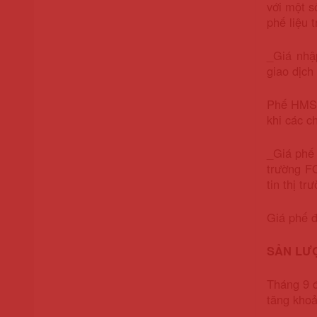
với một s
phế liệu 
_Giá nhậ
giao dịch
Phế HMS I
khi các c
_Giá phế 
trường F
tin thị t
Giá phế đ
SẢN LƯ
Tháng 9 đ
tăng khoả