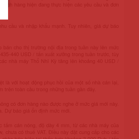
 khách hàng hiện đang thực hiện các yêu cầu và đơn
 nhu cầu và nhập khẩu mạnh. Tuy nhiên, giá dự báo
bán cho thị trường nội địa trong tuần này lên mức
435-440 USD / tấn xuất xưởng trong tuần trước, tùy
a các nhà máy Thổ Nhĩ Kỳ tăng lên khoảng 40 USD /
t là với hoạt động phục hồi của một số nhà cán lại,
n trên toàn cầu trong những tuần gần đây.
không có đơn hàng nào được nghe ở mức giá mới này.
ua. Dự báo giá ổn định mức mới.
ác tấm cán nóng, độ dày 4 mm, từ các nhà máy của
 chưa có thuế VAT. Điều này đặt cung cấp cho các
chào bán hiện tại thấp hơn khoảng 3.000 Rub / tấn