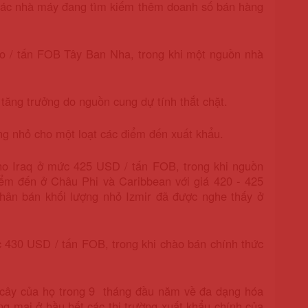
i các nhà máy đang tìm kiếm thêm doanh số bán hàng
o / tấn FOB Tây Ban Nha, trong khi một nguồn nhà
tăng trưởng do nguồn cung dự tính thắt chặt.
g nhỏ cho một loạt các điểm đến xuất khẩu.
o Iraq ở mức 425 USD / tấn FOB, trong khi nguồn
ểm đến ở Châu Phi và Caribbean với giá 420 - 425
hân bán khối lượng nhỏ Izmir đã được nghe thấy ở
 430 USD / tấn FOB, trong khi chào bán chính thức
 cây của họ trong 9 tháng đầu năm về đa dạng hóa
ng mại ở hầu hết các thị trường xuất khẩu chính của