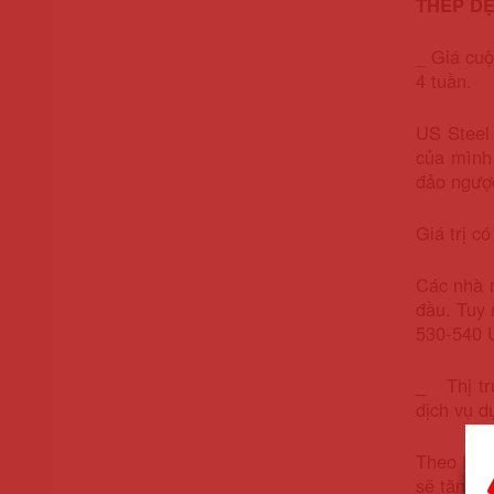
THÉP D
_ Giá cuộ
4 tuần.
US Steel
của mình
đảo ngược
Giá trị c
Các nhà 
đầu. Tuy 
530-540 
_
Thị t
dịch vụ d
Theo Hiệp
sẽ tăng. 