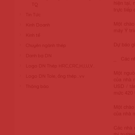
hiện tại,
TQ
trực tiếp
Tin Tức
Một chào
Kinh Doanh
máy Ý trí
Kinh tế
Dự báo gi
Chuyên ngành thép
Danh bạ DN
_ Các nhà
Logo DN Thép HRC,CRC,H,I,U,V..
Một nguồ
Logo DN Tole, ống thép...vv
của nhà 
USD / tấ
Thông báo
mức 420 
Một chào
của nhà 
Các nhà 
thị trườn