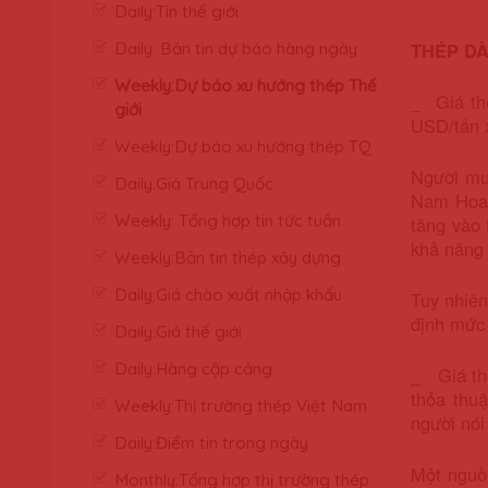
Daily:Tin thế giới
THÉP DÀ
Daily: Bản tin dự báo hàng ngày
Weekly:Dự báo xu hướng thép Thế
_ Giá th
giới
USD/tấn 
Weekly:Dự báo xu hướng thép TQ
Người mu
Daily:Giá Trung Quốc
Nam Hoa K
Weekly: Tổng hợp tin tức tuần
tăng vào 
khả năng 
Weekly:Bản tin thép xây dựng
Daily:Giá chào xuất nhập khẩu
Tuy nhiên
định mức 
Daily:Giá thế giới
Daily:Hàng cập cảng
_
Giá thé
thỏa thu
Weekly:Thị trường thép Việt Nam
người nói
Daily:Điểm tin trong ngày
Một nguồn
Monthly:Tổng hợp thị trường thép