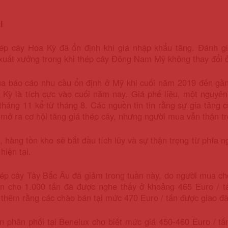
I
ép cây Hoa Kỳ đã ổn định khi giá nhập khẩu tăng. Đánh g
xuất xưởng trong khi thép cây Đông Nam Mỹ không thay đổi
a báo cáo nhu cầu ổn định ở Mỹ khi cuối năm 2019 đến gần
ỳ là tích cực vào cuối năm nay. Giá phế liệu, một nguyên 
tháng 11 kể từ tháng 8. Các nguồn tin tin rằng sự gia tăng c
mở ra cơ hội tăng giá thép cây, nhưng người mua vẫn thận tr
, hàng tồn kho sẽ bắt đầu tích lũy và sự thận trọng từ phía 
hiện tại.
p cây Tây Bắc Âu đã giảm trong tuần này, do người mua chốn
ận cho 1.000 tấn đã được nghe thấy ở khoảng 465 Euro / tấ
 thêm rằng các chào bán tại mức 470 Euro / tấn được giao đã 
 phân phối tại Benelux cho biết mức giá 450-460 Euro / tấn