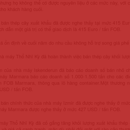
 nhưng họ không thể có được nguyên liệu ở các mức này, vớ
 cho khách hàng cuối.
 bán thép cây xuất khẩu đã được nghe thấy tại mức 415 Eur
ch dẫn một giá trị có thể giao dịch là 415 Euro / tấn FOB.
á ổn định về cuối năm do nhu cầu không hỗ trợ song giá phế 
 máy Thổ Nhĩ Kỳ đã hoàn thành việc bán thép cây khối lượn
n của nhà máy Iskenderun đã báo cáo doanh số bán nhỏ ch
máy Marmara báo cáo doanh số 1.000-1.500 tấn cho các đi
n FOB Marmara, thông qua lô hàng container.
Một thương n
USD / tấn FOB.
 bán chính thức của nhà máy Izmir đã được nghe thấy ở mức
máy Marmara được nghe thấy ở mức 427 USD / tấn FOB.
máy Thổ Nhĩ Kỳ đã cố gắng tăng khối lượng xuất khẩu thép
g và giá cả cạnh tranh, mặc dù phải đối mặt với rào cản thươ