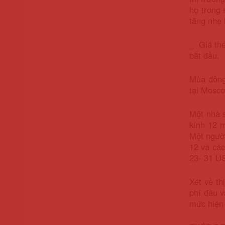
họ trong 
tăng nhẹ
_ Giá thé
bắt đầu.
Mùa đông
tại Mosco
Một nhà s
kính 12 
Một người
12 và các
23- 31 US
Xét về th
phí đầu v
mức hiện 