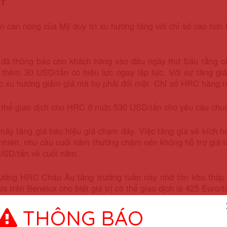
ẸT
n cán nóng của Mỹ duy trì xu hướng tăng với chỉ số cao hơn k
 đã thông báo cho khách hàng vào đầu ngày thứ Sáu rằng cô
 thêm 30 USD/tấn có hiệu lực ngay lập tức. Với sự tăng gi
 xu hướng giảm giá mà họ phải đối mặt. Chỉ số HRC hàng ng
ó thể giao dịch cho HRC ở mức 530 USD/tấn cho yêu cầu chu
máy tăng giá báo hiệu giá chạm đáy.
Việc tăng giá sẽ kích h
nhiên, nhu cầu cuối năm thường chậm nên không hỗ trợ giá tăn
USD/tấn về cuối năm.
rường HRC Châu Âu tăng trưởng tuần này nhờ tồn kho thấp 
ựa trên Benelux cho biết giá trị có thể giao dịch là 425 Euro
THÔNG BÁO
 hội các nhà sản xuất ô tô Châu Âu, đăng ký xe khách mới 
Nếu không phải do nhu cầu cao hơn, đó sẽ là do giá nguyên l