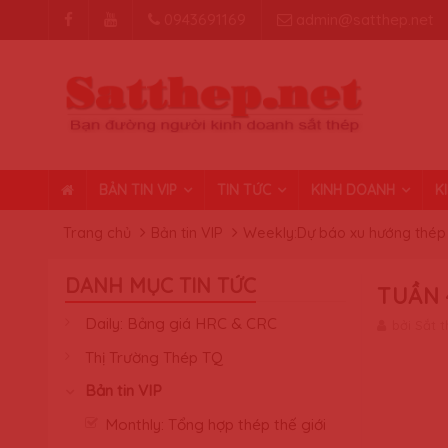
0943691169
admin@satthep.net
BẢN TIN VIP
TIN TỨC
KINH DOANH
K
Trang chủ
Bản tin VIP
Weekly:Dự báo xu hướng thép 
DANH MỤC TIN TỨC
TUẦN 
Daily: Bảng giá HRC & CRC
bởi Sắt 
Thị Trường Thép TQ
Bản tin VIP
Monthly: Tổng hợp thép thế giới