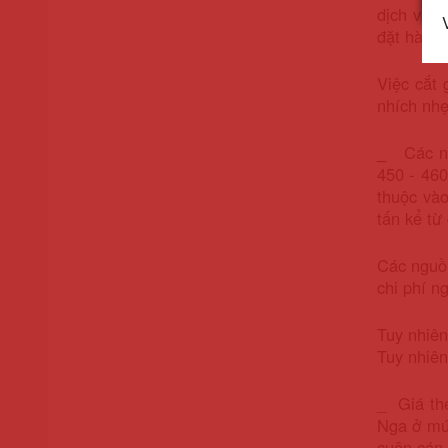
dịch vụ c
đặt hàng 
Việc cắt 
nhích nhẹ
_
Các nhà
450 - 460
thuộc và
tấn kể từ
Các nguồn
chi phí n
Tuy nhiên
Tuy nhiên
_ Giá th
Nga ở mứ
cuộn cán 