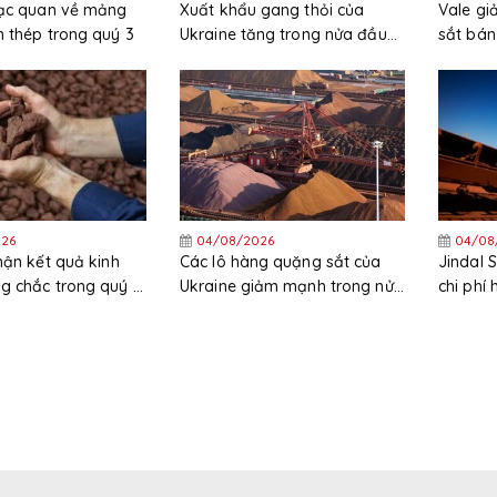
lạc quan về mảng
Xuất khẩu gang thỏi của
Vale g
 thép trong quý 3
Ukraine tăng trong nửa đầu
sắt bán
năm
trong 
26
04/08/2026
04/08
hận kết quả kinh
Các lô hàng quặng sắt của
Jindal 
g chắc trong quý 2
Ukraine giảm mạnh trong nửa
chi phí
nhờ giá quặng sắt
đầu năm
đường 
sắp đi 