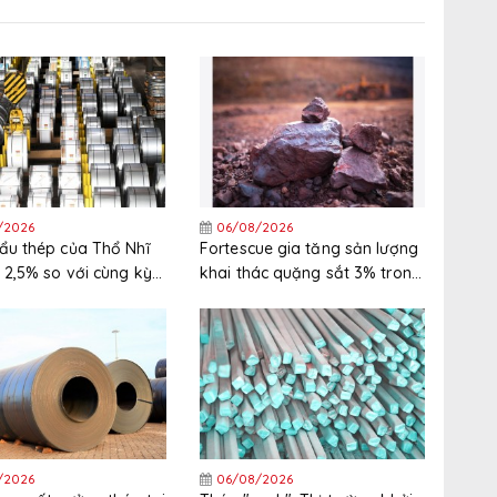
/2026
06/08/2026
ẩu thép của Thổ Nhĩ
Fortescue gia tăng sản lượng
 2,5% so với cùng kỳ
khai thác quặng sắt 3% trong
nửa đầu năm 2026
năm tài chính 2025/2026
/2026
06/08/2026