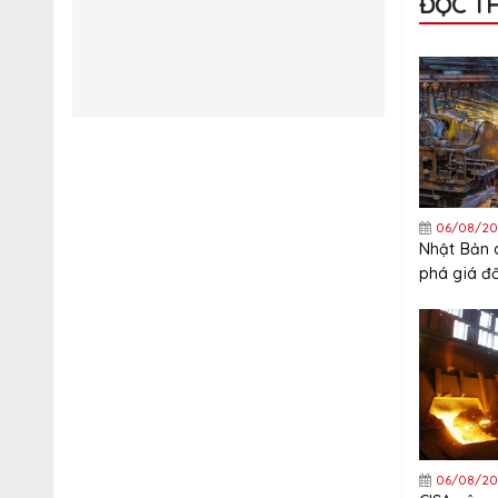
ĐỌC T
06/08/20
Nhật Bản 
phá giá đ
thép mạ k
Trung Quố
06/08/20