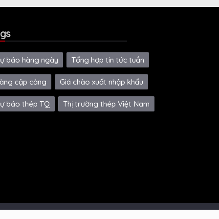
gs
ự báo hàng ngày
Tổng hợp tin tức tuần
àng cập cảng
Giá chào xuất nhập khẩu
ự báo thép TQ
Thị trường thép Việt Nam