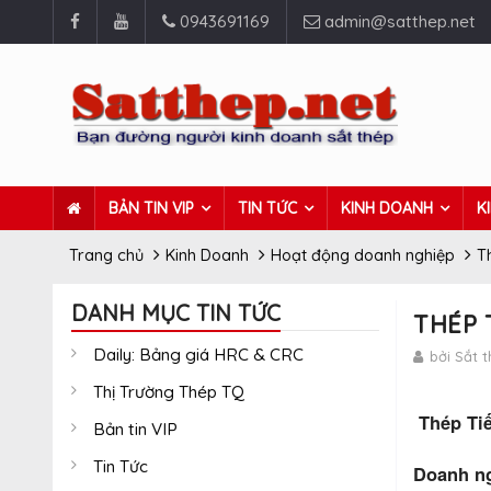
0943691169
admin@satthep.net
BẢN TIN VIP
TIN TỨC
KINH DOANH
K
Trang chủ
Kinh Doanh
Hoạt động doanh nghiệp
T
DANH MỤC TIN TỨC
THÉP 
Daily: Bảng giá HRC & CRC
bởi Sắt 
Thị Trường Thép TQ
Thép Tiế
Bản tin VIP
Tin Tức
Doanh ng