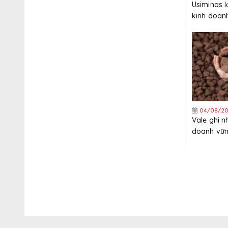
Usiminas 
kinh doanh
04/08/20
Vale ghi n
doanh vữn
năm 2026 
cao hơn