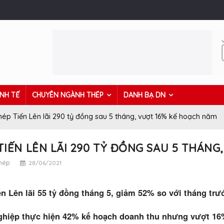
INH TẾ
CHUYÊN NGÀNH THÉP
DANH BẠ DN
hép Tiến Lên lãi 290 tỷ đồng sau 5 tháng, vượt 16% kế hoạch năm
TIẾN LÊN LÃI 290 TỶ ĐỒNG SAU 5 THÁN
thép
28/06/2021
n Lên lãi 55 tỷ đồng tháng 5, giảm 52% so với tháng trư
hiệp thực hiện 42% kế hoạch doanh thu nhưng vượt 16%