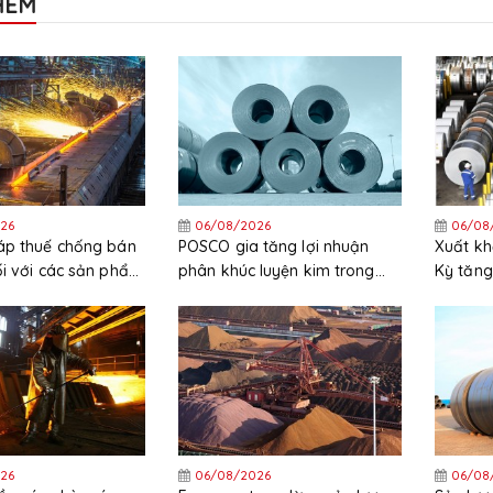
HÊM
26
06/08/2026
06/08
áp thuế chống bán
POSCO gia tăng lợi nhuận
Xuất kh
ối với các sản phẩm
phân khúc luyện kim trong
Kỳ tăng
ẽm nhập khẩu từ
quý 2 năm 2026
trong 
c và Hàn Quốc
26
06/08/2026
06/08