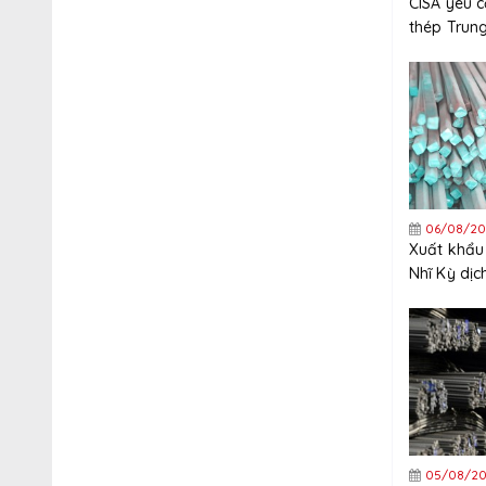
CISA yêu 
thép Trun
nghiêm ng
xuất khẩu
06/08/20
Xuất khẩu
Nhĩ Kỳ dị
tăng trưở
năm
05/08/20