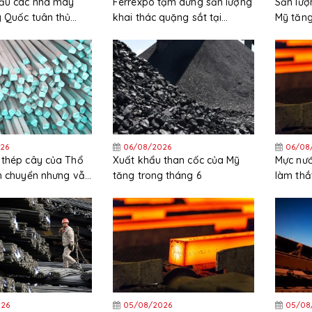
cầu các nhà máy
Ferrexpo tạm dừng sản lượng
Sản lượ
g Quốc tuân thủ
khai thác quặng sắt tại
Mỹ tăng
ặt các quy định
Ukraine
trong t
26
06/08/2026
06/08
 thép cây của Thổ
Xuất khẩu than cốc của Mỹ
Mực nướ
ch chuyển nhưng vẫn
tăng trong tháng 6
làm thắ
ng trong nửa đầu
HRC tại
26
05/08/2026
05/08