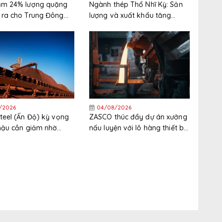
iảm 24% lượng quặng
Ngành thép Thổ Nhĩ Kỳ: Sản
 ra cho Trung Đông
lượng và xuất khẩu tăng
nửa đầu năm
trong nửa đầu năm, thị trường
xuất khẩu phân hóa gia tăng
/2026
04/08/2026
Steel (Ấn Độ) kỳ vọng
ZASCO thúc đẩy dự án xưởng
 hậu cần giảm nhờ
nấu luyện với lô hàng thiết bị
ống bùn quặng sắt
mới
vào hoạt động