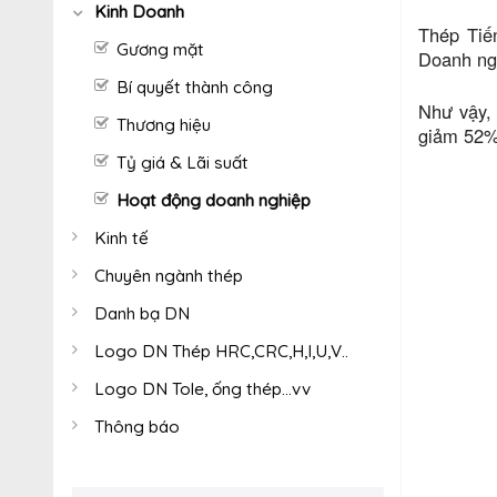
Kinh Doanh
Thép Tiế
Gương mặt
Doanh ngh
Bí quyết thành công
Như vậy, 
Thương hiệu
giảm 52% 
Tỷ giá & Lãi suất
Hoạt động doanh nghiệp
Kinh tế
Chuyên ngành thép
Danh bạ DN
Logo DN Thép HRC,CRC,H,I,U,V..
Logo DN Tole, ống thép...vv
Thông báo