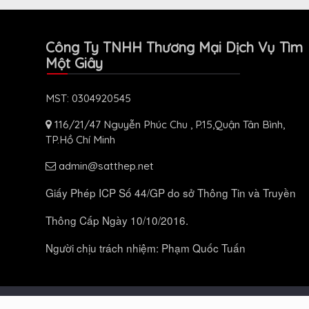
Công Ty TNHH Thương Mại Dịch Vụ Tìm
Một Giây
MST: 0304920545
116/21/47 Nguyễn Phúc Chu , P.15,Quận Tân Bình,
TP.Hồ Chí Minh
admin@satthep.net
Giấy Phép ICP Số 44/GP do sở Thông Tin và Truyền
Thông Cấp Ngày 10/10/2016.
Người chịu trách nhiệm: Phạm Quốc Tuấn
© 2026 Bản quyền thuộc
. All Rights Reser
Satthep.net