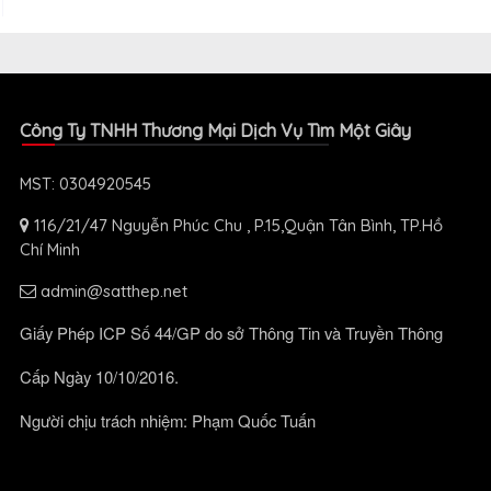
Công Ty TNHH Thương Mại Dịch Vụ Tìm Một Giây
MST: 0304920545
116/21/47 Nguyễn Phúc Chu , P.15,Quận Tân Bình, TP.Hồ
Chí Minh
admin@satthep.net
Giấy Phép ICP Số 44/GP do sở Thông Tin và Truyền Thông
Cấp Ngày 10/10/2016.
Người chịu trách nhiệm: Phạm Quốc Tuấn