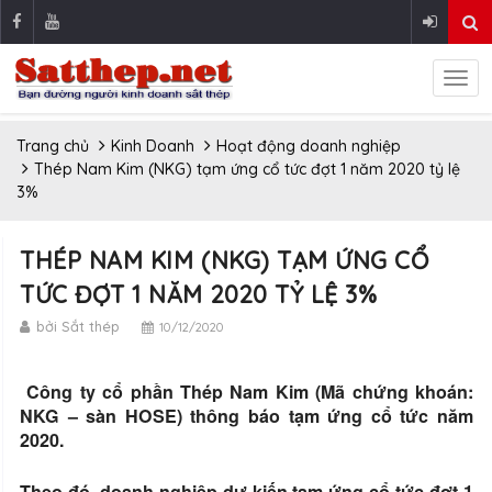
Trang chủ
Kinh Doanh
Hoạt động doanh nghiệp
Thép Nam Kim (NKG) tạm ứng cổ tức đợt 1 năm 2020 tỷ lệ
3%
THÉP NAM KIM (NKG) TẠM ỨNG CỔ
TỨC ĐỢT 1 NĂM 2020 TỶ LỆ 3%
bởi Sắt thép
10/12/2020
Công ty cổ phần Thép Nam Kim (Mã chứng khoán:
NKG – sàn HOSE) thông báo tạm ứng cổ tức năm
2020.
Theo đó, doanh nghiệp dự kiến tạm ứng cổ tức đợt 1