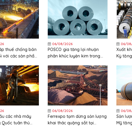
cuối cùng (FID)
cao
26
06/08/2026
06/08
áp thuế chống bán
POSCO gia tăng lợi nhuận
Xuất kh
ối với các sản phẩm
phân khúc luyện kim trong
Kỳ tăng
ẽm nhập khẩu từ
quý 2 năm 2026
trong 
c và Hàn Quốc
26
06/08/2026
06/08
cầu các nhà máy
Ferrexpo tạm dừng sản lượng
Sản lượ
g Quốc tuân thủ
khai thác quặng sắt tại
Mỹ tăng
ặt các quy định
Ukraine
trong t