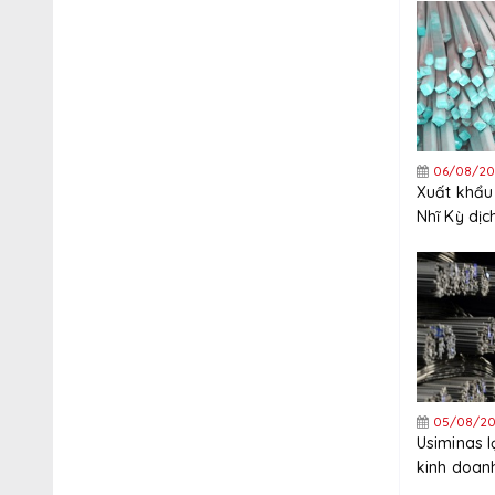
xuất khẩu
06/08/20
Xuất khẩu
Nhĩ Kỳ dị
tăng trưở
năm
05/08/20
Usiminas 
kinh doanh