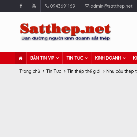
0943691169
admin@satthep.net
BẢN TIN VIP
TIN TỨC
KINH DOANH
K
Trang chủ
Tin Tức
Tin thép thế giới
Nhu cầu thép 