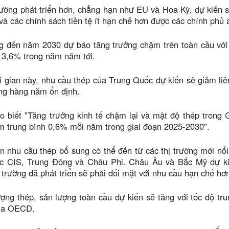
rường phát triển hơn, chẳng hạn như EU và Hoa Kỳ, dự kiến ​​
và các chính sách tiền tệ ít hạn chế hơn được các chính phủ 
g đến năm 2030 dự báo tăng trưởng chậm trên toàn cầu với 
 3,6% trong năm năm tới.
i gian này, nhu cầu thép của Trung Quốc dự kiến ​​sẽ giảm liên
ng hàng năm ổn định.
biết "Tăng trưởng kinh tế chậm lại và mật độ thép trong 
 trung bình 0,6% mỗi năm trong giai đoạn 2025-2030".
n nhu cầu thép bổ sung có thể đến từ các thị trường mới n
ực CIS, Trung Đông và Châu Phi. Châu Âu và Bắc Mỹ dự kiến
 trường đã phát triển sẽ phải đối mặt với nhu cầu hạn chế hơ
ợng thép, sản lượng toàn cầu dự kiến ​​sẽ tăng với tốc độ 
của OECD.