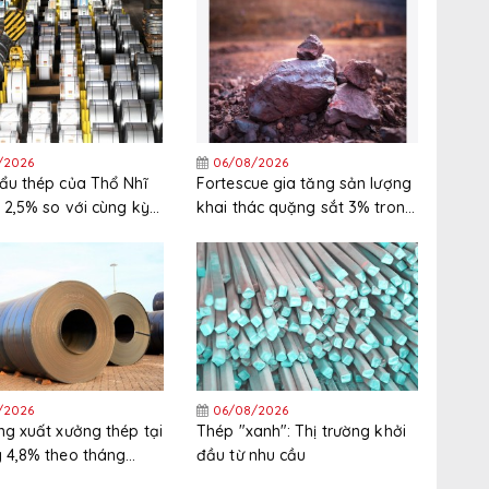
/2026
06/08/2026
ẩu thép của Thổ Nhĩ
Fortescue gia tăng sản lượng
 2,5% so với cùng kỳ
khai thác quặng sắt 3% trong
nửa đầu năm 2026
năm tài chính 2025/2026
/2026
06/08/2026
ng xuất xưởng thép tại
Thép "xanh": Thị trường khởi
 4,8% theo tháng
đầu từ nhu cầu
háng 6