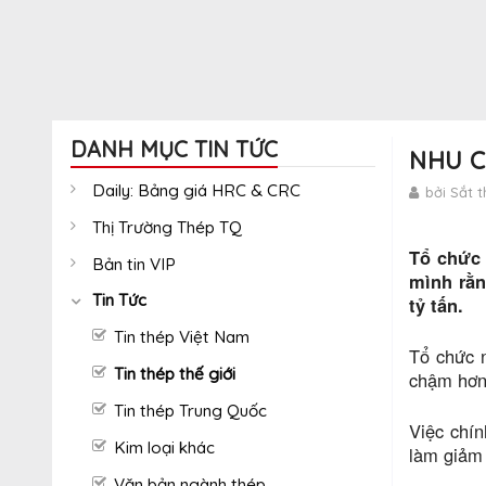
DANH MỤC TIN TỨC
NHU C
Daily: Bảng giá HRC & CRC
bởi Sắt 
Thị Trường Thép TQ
Tổ chức 
Bản tin VIP
mình rằn
Tin Tức
tỷ tấn.
Tin thép Việt Nam
Tổ chức 
Tin thép thế giới
chậm hơn
Tin thép Trung Quốc
Việc chín
Kim loại khác
làm giảm 
Văn bản ngành thép