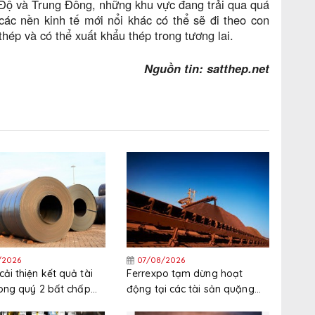
Độ và Trung Đông, những khu vực đang trải qua quá
ác nền kinh tế mới nổi khác có thể sẽ đi theo con
thép và có thể xuất khẩu thép trong tương lai.
Nguồn tin: satthep.net
/2026
07/08/2026
ải thiện kết quả tài
Ferrexpo tạm dừng hoạt
rong quý 2 bất chấp
động tại các tài sản quặng
nguyên liệu thô tăng
sắt ở Ukraine