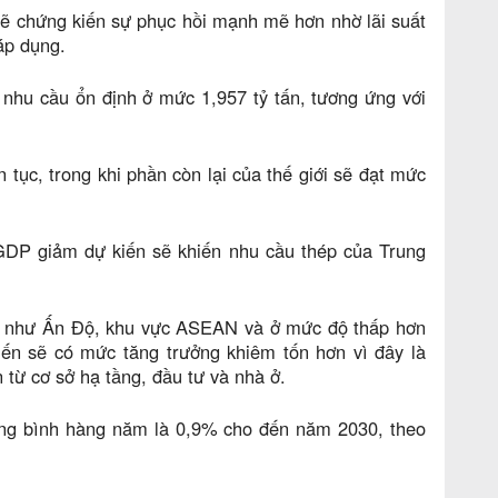
sẽ chứng kiến ​​sự phục hồi mạnh mẽ hơn nhờ lãi suất
áp dụng.
nhu cầu ổn định ở mức 1,957 tỷ tấn, tương ứng với
 tục, trong khi phần còn lại của thế giới sẽ đạt mức
GDP giảm dự kiến ​​sẽ khiến nhu cầu thép của Trung
ổi như Ấn Độ, khu vực ASEAN và ở mức độ thấp hơn
 ​​sẽ có mức tăng trưởng khiêm tốn hơn vì đây là
n từ cơ sở hạ tầng, đầu tư và nhà ở.
trung bình hàng năm là 0,9% cho đến năm 2030, theo