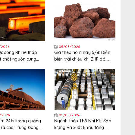
/2026
05/08/2026
c sông Rhine thấp
Giá thép hôm nay 5/8: Diễn
t chặt nguồn cung
biến trái chiều khi BHP đối
 Tây Bắc Châu Âu
mặt đình công tại cảng xuất
khẩu quặng sắt lớn nhất thế
giới
/2026
05/08/2026
iảm 24% lượng quặng
Ngành thép Thổ Nhĩ Kỳ: Sản
 ra cho Trung Đông
lượng và xuất khẩu tăng
nửa đầu năm
trong nửa đầu năm, thị trường