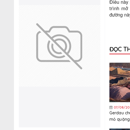
Điều này 
trình mở
đường này
ĐỌC T
07/08/20
Gerdau ch
mỏ quặng 
quý 3