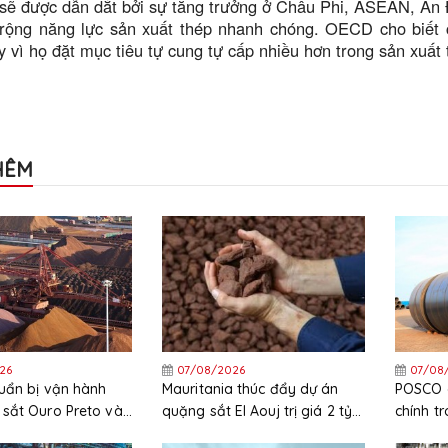
sẽ được dẫn dắt bởi sự tăng trưởng ở Châu Phi, ASEAN, Ấn 
 rộng năng lực sản xuất thép nhanh chóng. OECD cho biết c
 vì họ đặt mục tiêu tự cung tự cấp nhiều hơn trong sản xuất 
HÊM
26
07/08/2026
07/08
uẩn bị vận hành
Mauritania thúc đẩy dự án
POSCO c
sắt Ouro Preto vào
quặng sắt El Aouj trị giá 2 tỷ
chính t
USD sau quyết định đầu tư
chi phí 