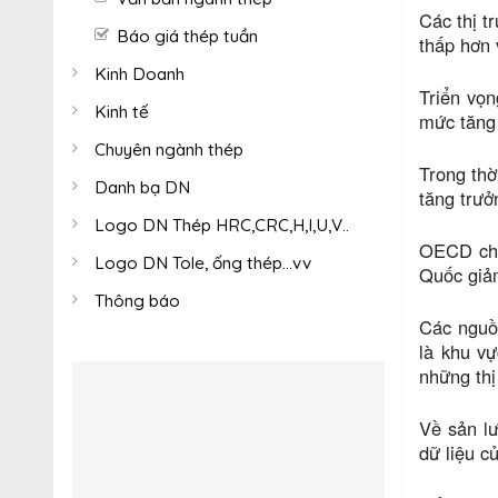
Các thị t
Báo giá thép tuần
thấp hơn 
Kinh Doanh
Triển vọn
Kinh tế
mức tăng
Chuyên ngành thép
Trong thờ
Danh bạ DN
tăng trưở
Logo DN Thép HRC,CRC,H,I,U,V..
OECD cho 
Logo DN Tole, ống thép...vv
Quốc giảm
Thông báo
Các nguồ
là khu v
những thị
Về sản lư
dữ liệu 