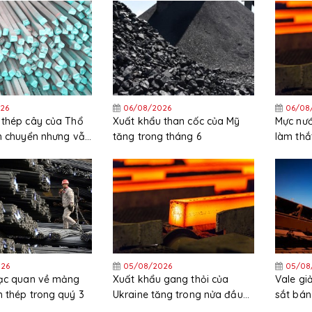
26
06/08/2026
06/08
 thép cây của Thổ
Xuất khẩu than cốc của Mỹ
Mực nướ
ch chuyển nhưng vẫn
tăng trong tháng 6
làm thắ
ng trong nửa đầu
HRC tại
26
05/08/2026
05/08
lạc quan về mảng
Xuất khẩu gang thỏi của
Vale g
 thép trong quý 3
Ukraine tăng trong nửa đầu
sắt bán
năm
trong 