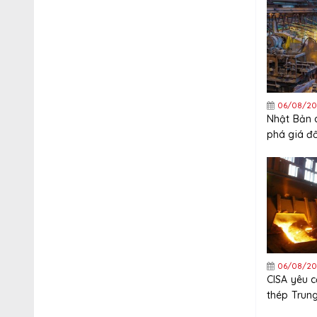
06/08/20
Nhật Bản 
phá giá đ
thép mạ k
Trung Quố
06/08/20
CISA yêu 
thép Trun
nghiêm ng