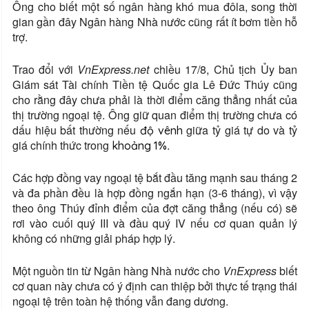
Ông cho biết một số ngân hàng khó mua đôla, song thời
gian gần đây Ngân hàng Nhà nước cũng rất ít bơm tiền hỗ
trợ.
Trao đổi với
VnExpress.net
chiều 17/8, Chủ tịch Ủy ban
Giám sát Tài chính Tiền tệ Quốc gia Lê Đức Thúy cũng
cho rằng đây chưa phải là thời điểm căng thẳng nhất của
thị trường ngoại tệ. Ông giữ quan điểm thị trường chưa có
dấu hiệu bất thường nếu
giữa tỷ giá tự do và tỷ
độ vênh
giá chính thức trong
.
khoảng 1%
Các hợp đồng vay ngoại tệ bắt đầu tăng mạnh sau tháng 2
và đa phần đều là hợp đồng ngắn hạn (3-6 tháng), vì vậy
theo ông Thúy đỉnh điểm của đợt căng thẳng (nếu có) sẽ
rơi vào cuối quý III và đầu quý IV nếu cơ quan quản lý
không có những giải pháp hợp lý.
Một nguồn tin từ Ngân hàng Nhà nước cho
VnExpress
biết
cơ quan này chưa có ý định can thiệp bởi thực tế trạng thái
ngoại tệ trên toàn hệ thống vẫn đang dương.