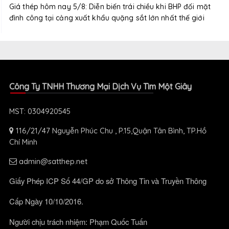
Giá thép hôm nay 5/8: Diễn biến trái chiều khi BHP đối mặt
đình công tại cảng xuất khẩu quặng sắt lớn nhất thế giới
Công Ty TNHH Thương Mại Dịch Vụ Tìm Một Giây
MST: 0304920545
116/21/47 Nguyễn Phúc Chu , P.15,Quận Tân Bình, TP.Hồ
Chí Minh
admin@satthep.net
Giấy Phép ICP Số 44/GP do sở Thông Tin và Truyền Thông
Cấp Ngày 10/10/2016.
Người chịu trách nhiệm: Phạm Quốc Tuấn