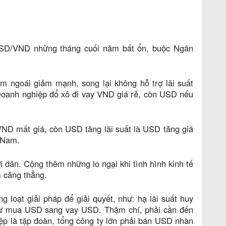
 USD/VND những tháng cuối năm bất ổn, buộc Ngân
m ngoái giảm mạnh, song lại không hỗ trợ lãi suất
 Doanh nghiệp đổ xô đi vay VND giá rẻ, còn USD nếu
 VND mất giá, còn USD tăng lãi suất là USD tăng giá
t Nam.
i dân. Cộng thêm những lo ngại khi tình hình kinh tế
m căng thẳng.
loạt giải pháp để giải quyết, như: hạ lãi suất huy
 từ mua USD sang vay USD. Thậm chí, phải cần đến
ệp là tập đoàn, tổng công ty lớn phải bán USD nhàn