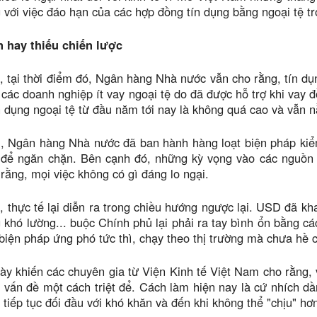
với việc đáo hạn của các hợp đồng tín dụng bằng ngoại tệ tro
 hay thiếu chiến lược
, tại thời điểm đó, Ngân hàng Nhà nước vẫn cho rằng, tín dụ
 các doanh nghiệp ít vay ngoại tệ do đã được hỗ trợ khi vay 
n dụng ngoại tệ từ đầu năm tới nay là không quá cao và vẫn 
i, Ngân hàng Nhà nước đã ban hành hàng loạt biện pháp kiể
để ngăn chặn. Bên cạnh đó, những kỳ vọng vào các nguồn k
rằng, mọi việc không có gì đáng lo ngại.
, thực tế lại diễn ra trong chiều hướng ngược lại. USD đã kha
 khó lường... buộc Chính phủ lại phải ra tay bình ổn bằng 
biện pháp ứng phó tức thì, chạy theo thị trường mà chưa hề 
ày khiến các chuyên gia từ Viện Kinh tế Việt Nam cho rằng,
t vấn đề một cách triệt để. Cách làm hiện nay là cứ nhích d
i tiếp tục đối đầu với khó khăn và đến khi không thể "chịu" hơn