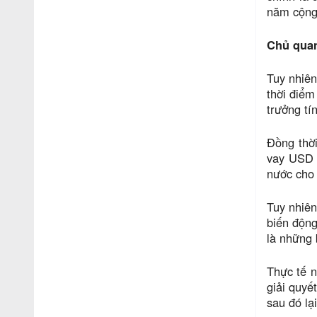
năm cộng 
Chủ quan
Tuy nhiên
thời điểm
trưởng tí
Đồng thờ
vay USD 
nước cho 
Tuy nhiên
biến động
là những 
Thực tế n
giải quyế
sau đó lạ