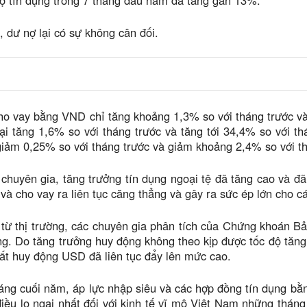
ợ tín dụng trong 7 tháng đầu năm đã tăng gần 13%.
, dư nợ lại có sự không cân đối.
ho vay bằng VND chỉ tăng khoảng 1,3% so với tháng trước v
lại tăng 1,6% so với tháng trước và tăng tới 34,4% so với t
giảm 0,25% so với tháng trước và giảm khoảng 2,4% so với t
chuyên gia, tăng trưởng tín dụng ngoại tệ đã tăng cao và đ
và cho vay ra liên tục căng thẳng và gây ra sức ép lớn cho c
từ thị trường, các chuyên gia phân tích của Chứng khoán Bả
g. Do tăng trưởng huy động không theo kịp được tốc độ tăng
uất huy động USD đã liên tục đẩy lên mức cao.
ng cuối năm, áp lực nhập siêu và các hợp đồng tín dụng bằng n
điều lo ngại nhất đối với kinh tế vĩ mô Việt Nam những thán