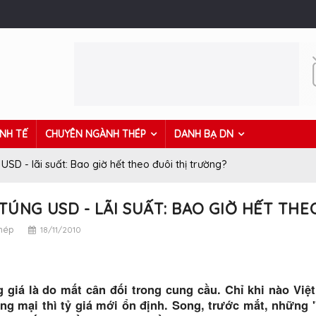
INH TẾ
CHUYÊN NGÀNH THÉP
DANH BẠ DN
USD - lãi suất: Bao giờ hết theo đuôi thị trường?
TÚNG USD - LÃI SUẤT: BAO GIỜ HẾT TH
thép
18/11/2010
 giá là do mất cân đối trong cung cầu. Chỉ khi nào 
ng mại thì tỷ giá mới ổn định. Song, trước mắt, những 