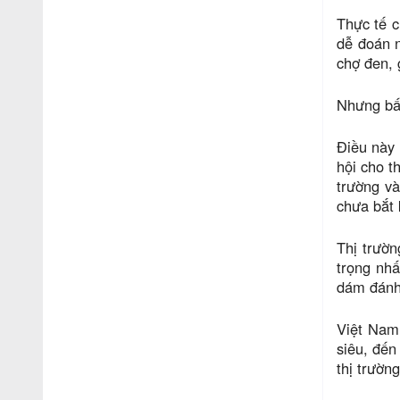
Thực tế c
dễ đoán n
chợ đen, 
Nhưng bất
Điều này 
hội cho t
trường v
chưa bắt 
Thị trườn
trọng nhấ
dám đánh 
Việt Nam 
siêu, đến
thị trường