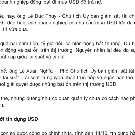
doanh nghiệp đồng loạt đi mua USD để trả nợ.
ều này, ông Lê Đức Thúy - Chủ tịch Ủy ban giám sát tài ch
khi đáo hạn, các doanh nghiệp có nhu cầu mua USD lớn đã d
 11 vừa qua.
qua hai năm liền, tỷ giá đều có biến động bất thường. Dù 
ến động và bất ổn trên thị trường. Nguyên nhân lại đều do sự
ất cập giữa lãi suất và tỷ giá.
thế, ông Lê Xuân Nghĩa - Phó Chủ tịch Ủy ban giám sát tài
i lãi suất. Lãi suất là nguyên nhân trực tiếp và ngắn hạn tạ
ới giải quyết được những bất ổn trên thị trường USD.
à thế, nhưng dường như cơ quan quản lý chưa có cách nào ph
ên.
ới tín dụng USD
 con số được công bố chính thức, tính đến 14/10, tín dụng