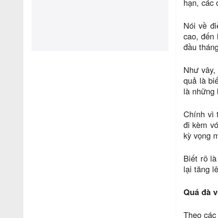
hạn, các 
Nói về đi
cao, đến 
đầu tháng
Như vây, 
quả là bi
là những b
Chính vì 
đi kèm vớ
kỳ vọng m
Biết rõ l
lại tăng l
Quá đà v
Theo các