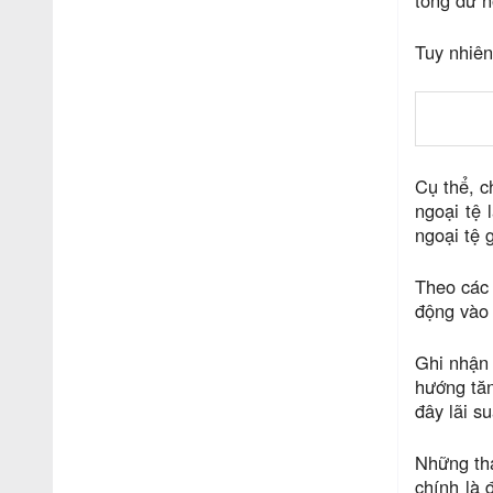
tổng dư n
Tuy nhiên
Cụ thể, c
ngoại tệ 
ngoại tệ 
Theo các 
động vào 
Ghi nhận 
hướng tăn
đây lãi s
Những thá
chính là 