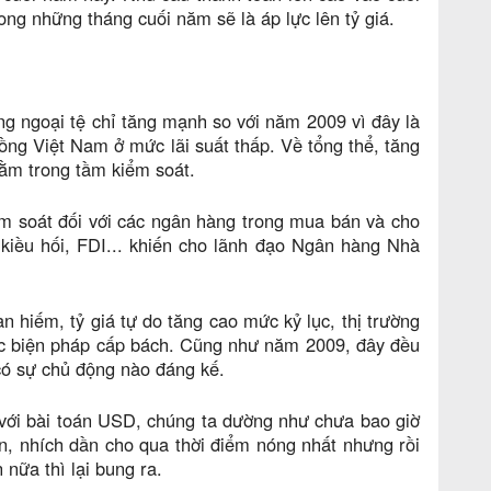
ng những tháng cuối năm sẽ là áp lực lên tỷ giá.
ng ngoại tệ chỉ tăng mạnh so với năm 2009 vì đây là
đồng Việt Nam ở mức lãi suất thấp. Về tổng thể, tăng
nằm trong tầm kiểm soát.
m soát đối với các ngân hàng trong mua bán và cho
iều hối, FDI... khiến cho lãnh đạo Ngân hàng Nhà
n hiếm, tỷ giá tự do tăng cao mức kỷ lục, thị trường
các biện pháp cấp bách. Cũng như năm 2009, đây đều
có sự chủ động nào đáng kế.
 với bài toán USD, chúng ta dường như chưa bao giờ
ần, nhích dần cho qua thời điểm nóng nhất nhưng rồi
 nữa thì lại bung ra.