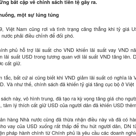
ững bất cập về chính sách tiền tệ gây ra.
 huống, một sự lúng túng
, Việt Nam cũng rơi và tình trạng căng thẳng khi tỷ giá
nước phải điều chỉnh để đối phó.
ính phủ hỗ trợ lãi suất cho VND khiến lãi suất vay VND nă
 lãi suất USD trong tương quan với lãi suất VND tăng lên.
c cất giữ.
 tắc, bất cứ ai cũng biết khi VND giảm lãi suất có nghĩa là
D. Và như thế, chính sách đã khiến tỷ giá tăng cục bộ ở Việ
 sách này, vô hình trung, đã tạo ra kỳ vọng tăng giá cho ngườ
, tâm lý thích cất giữ USD của người dân đã khiến USD thê
n hàng Nhà nước cũng đã thừa nhận điều này và đã có hàng 
cho vay của USD xuống rất thấp để thu hút người dân, DN
ện pháp hành chính từ Chính phủ là yêu cầu các doanh nghi