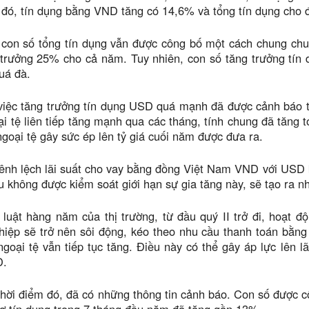
 đó, tín dụng bằng VND tăng có 14,6% và tổng tín dụng cho 
con số tổng tín dụng vẫn được công bố một cách chung chun
 trưởng 25% cho cả năm. Tuy nhiên, con số tăng trưởng tín 
uá đà.
việc tăng trưởng tín dụng USD quá mạnh đã được cảnh báo từ
i tệ liên tiếp tăng mạnh qua các tháng, tính chung đã tăng 
ngoại tệ gây sức ép lên tỷ giá cuối năm được đưa ra.
hênh lệch lãi suất cho vay bằng đồng Việt Nam VND với USD k
u không được kiểm soát giới hạn sự gia tăng này, sẽ tạo ra nh
luật hàng năm của thị trường, từ đầu quý II trở đi, hoạt 
iệp sẽ trở nên sôi động, kéo theo nhu cầu thanh toán bằng
ngoại tệ vẫn tiếp tục tăng. Điều này có thể gây áp lực lên lã
D.
thời điểm đó, đã có những thông tin cảnh báo. Con số được c