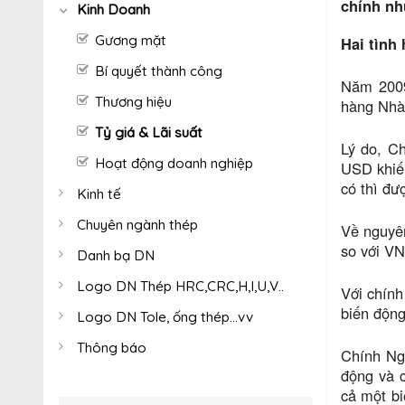
chính nh
Kinh Doanh
Gương mặt
Hai tình
Bí quyết thành công
Năm 2009
Thương hiệu
hàng Nhà 
Tỷ giá & Lãi suất
Lý do, Ch
Hoạt động doanh nghiệp
USD khiến
có thì đượ
Kinh tế
Chuyên ngành thép
Về nguyên
so với VN
Danh bạ DN
Logo DN Thép HRC,CRC,H,I,U,V..
Với chính
biến động
Logo DN Tole, ống thép...vv
Thông báo
Chính Ngâ
động và 
cả một bi