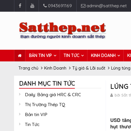
0943691169
admin@satthep.net
BẢN TIN VIP
TIN TỨC
KINH DOANH
K
Trang chủ
Kinh Doanh
Tỷ giá & Lãi suất
Lúng túng 
DANH MỤC TIN TỨC
LÚNG 
Daily: Bảng giá HRC & CRC
bởi Sắt 
Thị Trường Thép TQ
Bản tin VIP
USD tăng
Tin Tức
hụt thươ