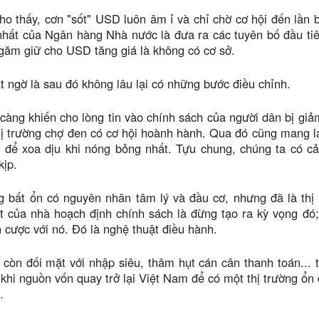
ho thấy, cơn "sốt" USD luôn âm ỉ và chỉ chờ cơ hội đến lần
hất của Ngân hàng Nhà nước là đưa ra các tuyên bố đầu tiên
găm giữ cho USD tăng giá là không có cơ sở.
 ngờ là sau đó không lâu lại có những bước điều chỉnh.
càng khiến cho lòng tin vào chính sách của người dân bị gi
hị trường chợ đen có cơ hội hoành hành. Qua đó cũng mang lạ
à để xoa dịu khi nóng bỏng nhất. Tựu chung, chúng ta có 
kịp.
g bất ổn có nguyên nhân tâm lý và đầu cơ, nhưng đã là thị
t của nhà hoạch định chính sách là đừng tạo ra kỳ vọng đó;
cược với nó. Đó là nghệ thuật điều hành.
còn đối mặt với nhập siêu, thâm hụt cán cân thanh toán... 
 khi nguồn vốn quay trở lại Việt Nam để có một thị trường ổn 
.