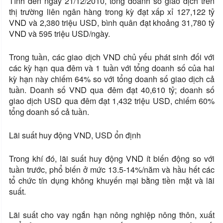
Tính đến ngày 21/12/2010, tổng doanh số giao dịch trên
thị trường liên ngân hàng trong kỳ đạt xấp xỉ 127,122 tỷ
và 2,380 triệu USD, bình quân đạt khoảng 31,780 tỷ
VND
và 595 triệu USD/ngày.
VND
Trong tuần, các giao dịch
chủ yếu phát sinh đối với
VND
các kỳ hạn qua đêm và 1 tuần với tổng doanh số của hai
kỳ hạn này chiếm 64% so với tổng doanh số giao dịch cả
tuần. Doanh số
qua đêm đạt 40,610 tỷ; doanh số
VND
giao dịch USD qua đêm đạt 1,432 triệu USD, chiếm 60%
tổng doanh số cả tuần.
Lãi suất huy động
, USD ổn định
VND
Trong khí đó, lãi suất huy động
ít biến động so với
VND
tuần trước, phổ biến ở mức 13.5-14%/năm và hầu hết các
tổ chức tín dụng không khuyến mại bằng tiền mặt và lãi
suất.
Lãi suất cho vay ngắn hạn nông nghiệp nông thôn, xuất