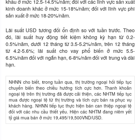
khẩu ở mức 12.5-14.5%/năm; đối với các lĩnh vực sản xuất
kinh doanh khác ở mức 15-18%/năm; đối với lĩnh vực phi
sản xuất ở mức 18-20%/năm.
Lãi suất USD tương đối ổn định so với tuần trước. Theo
đó, lãi suất huy động tiết kiệm không kỳ hạn từ 0.2-
0.5%/năm, dưới 12 tháng từ 3.5-5.2%/năm, trên 12 tháng
từ 4.2-5.6%; lãi suất cho vay phổ biến ở mức 5.5-
6.5%/năm đối với ngắn hạn, 6-8%/năm đối với trung và dài
hạn.
NHNN cho biết,
t
rong tuần qua, thị trường ngoại hối tiếp tục
chuyển biến theo chiều hướng tích cực hơn. Thanh khoản
ngoại tệ trên thị trường đã được cải thiện, các NHTM tiếp tục
mua được ngoại tệ từ thị trường và tích cực bán ra phục vụ
khách hàng. NHNN tiếp tục thực hiện bán can thiệp ngoại tệ
đối với các nhu cầu thiết yếu. Hiện các NHTM đang niêm yết
tỷ giá mua bán ở mức 19,495/19,500VND/USD.