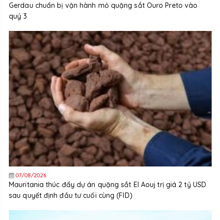
Gerdau chuẩn bị vận hành mỏ quặng sắt Ouro Preto vào
quý 3
07/08/2026
Mauritania thúc đẩy dự án quặng sắt El Aouj trị giá 2 tỷ USD
sau quyết định đầu tư cuối cùng (FID)