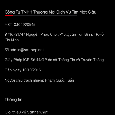
Công Ty TNHH Thương Mại Dịch Vụ Tìm Một Giây
MST: 0304920545
116/21/47 Nguyễn Phúc Chu , P.15,Quận Tân Bình, TP.Hồ
Chí Minh
admin@satthep.net
Giấy Phép ICP Số 44/GP do sở Thông Tin và Truyền Thông
Cấp Ngày 10/10/2016.
Người chịu trách nhiệm: Phạm Quốc Tuấn
Thông tin
Giới thiệu về Satthep.net