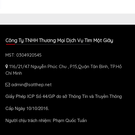
Công Ty TNHH Thương Mại Dịch Vụ Tìm Một Giây
MST: 0304920545
116/21/47 Nguyễn Phúc Chu , P.15,Quận Tân Bình, TP.Hồ
Chí Minh
admin@satthep.net
Giấy Phép ICP Số 44/GP do sở Thông Tin và Truyền Thông
Cấp Ngày 10/10/2016.
Người chịu trách nhiệm: Phạm Quốc Tuấn