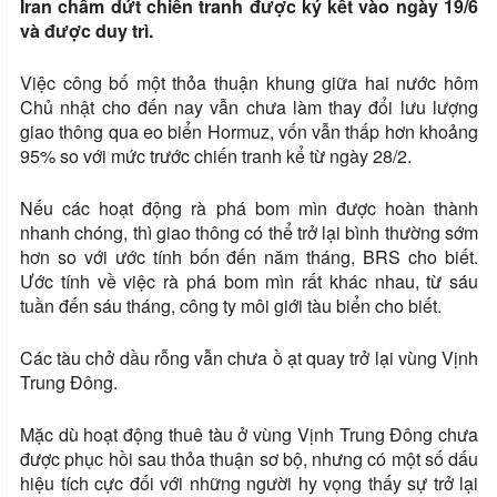
Iran chấm dứt chiến tranh được ký kết vào ngày 19/6
và được duy trì.
Việc công bố một thỏa thuận khung giữa hai nước hôm
Chủ nhật cho đến nay vẫn chưa làm thay đổi lưu lượng
giao thông qua eo biển Hormuz, vốn vẫn thấp hơn khoảng
95% so với mức trước chiến tranh kể từ ngày 28/2.
Nếu các hoạt động rà phá bom mìn được hoàn thành
nhanh chóng, thì giao thông có thể trở lại bình thường sớm
hơn so với ước tính bốn đến năm tháng, BRS cho biết.
Ước tính về việc rà phá bom mìn rất khác nhau, từ sáu
tuần đến sáu tháng, công ty môi giới tàu biển cho biết.
Các tàu chở dầu rỗng vẫn chưa ồ ạt quay trở lại vùng Vịnh
Trung Đông.
Mặc dù hoạt động thuê tàu ở vùng Vịnh Trung Đông chưa
được phục hồi sau thỏa thuận sơ bộ, nhưng có một số dấu
hiệu tích cực đối với những người hy vọng thấy sự trở lại