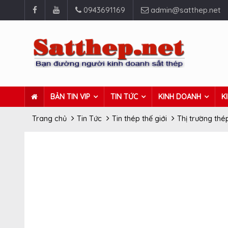
0943691169
admin@satthep.net
BẢN TIN VIP
TIN TỨC
KINH DOANH
K
Trang chủ
Tin Tức
Tin thép thế giới
Thị trường thé