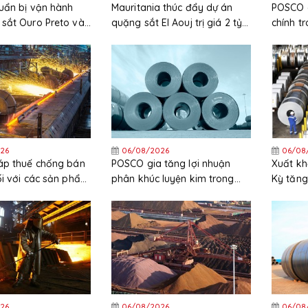
uẩn bị vận hành
Mauritania thúc đẩy dự án
POSCO c
sắt Ouro Preto vào
quặng sắt El Aouj trị giá 2 tỷ
chính t
USD sau quyết định đầu tư
chi phí 
cuối cùng (FID)
cao
26
06/08/2026
06/08
áp thuế chống bán
POSCO gia tăng lợi nhuận
Xuất kh
ối với các sản phẩm
phân khúc luyện kim trong
Kỳ tăng
ẽm nhập khẩu từ
quý 2 năm 2026
trong 
c và Hàn Quốc
26
06/08/2026
06/08