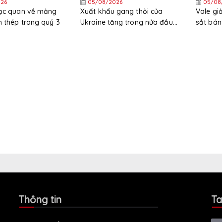
26
05/08/2026
05/08
lạc quan về mảng
Xuất khẩu gang thỏi của
Vale g
 thép trong quý 3
Ukraine tăng trong nửa đầu
sắt bán
năm
trong 
Thông tin
Ta