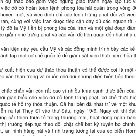
n dự thảo bao gồm việc ngừng giao tranh ngay lập tức và
việc dỡ bỏ hoàn toàn lệnh phong tỏa hải quân trong vòng 3
huyển mới, và việc đình chỉ các lệnh trừng phạt đối với v
Iran, cùng với việc Iran được tiếp cận đầy đủ các nguồn tài 
tỷ đô la Mỹ tiền bị phong tỏa của Iran và một giai đoạn đ
ệc giảm nhẹ trừng phạt và các vấn đề liên quan đến hạt nhân
 văn kiện này yêu cầu Mỹ và các đồng minh trình bày các kế ho
hành lập một cơ chế quốc tế để giám sát việc thực hiện thỏa 
 xuất hiện của dự thảo thỏa thuận có thể được coi là một 
ép vẫn thận trọng và muốn chờ đợi những diễn biến tiếp theo 
chắc chắn vẫn còn rất cao vì nhiều khía cạnh thực tiễn củ
ời gian biểu cho việc dỡ bỏ lệnh trừng phạt, cơ chế thực h
quốc tế hỗ trợ thỏa thuận. Cả hai bên đã nhất trí về một khu
 diễn ra tại Thụy Sĩ vào thứ Sáu, ngày 19/6. Ngay cả khi đạt
ững cải thiện thực tế trong thương mại, hoạt động ngân hà
thị trường tiếp tục theo dõi chặt chẽ bất kỳ tuyên bố chín
t, an ninh hàng hải và tình trạng tương lai của eo biển H