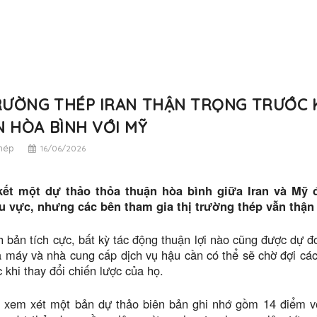
RƯỜNG THÉP IRAN THẬN TRỌNG TRƯỚC
 HÒA BÌNH VỚI MỸ
thép
16/06/2026
kết một dự thảo thỏa thuận hòa bình giữa Iran và Mỹ 
u vực, nhưng các bên tham gia thị trường thép vẫn thận 
h bản tích cực, bất kỳ tác động thuận lợi nào cũng được dự đ
 máy và nhà cung cấp dịch vụ hậu cần có thể sẽ chờ đợi các
c khi thay đổi chiến lược của họ.
g xem xét một bản dự thảo biên bản ghi nhớ gồm 14 điểm v