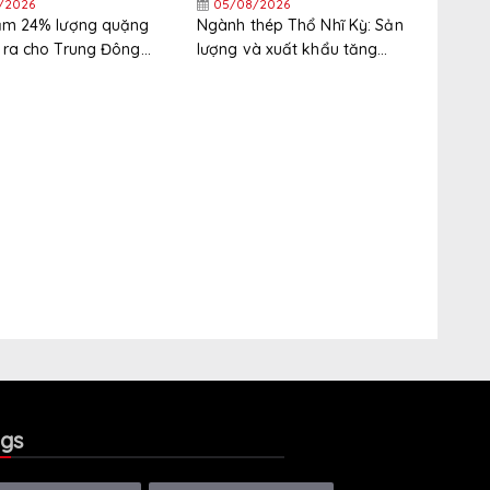
/2026
05/08/2026
iảm 24% lượng quặng
Ngành thép Thổ Nhĩ Kỳ: Sản
 ra cho Trung Đông
lượng và xuất khẩu tăng
nửa đầu năm
trong nửa đầu năm, thị trường
xuất khẩu phân hóa gia tăng
gs