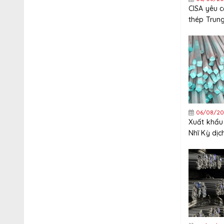
CISA yêu 
thép Trun
nghiêm ng
xuất khẩu
06/08/20
Xuất khẩu
Nhĩ Kỳ dị
tăng trưở
năm