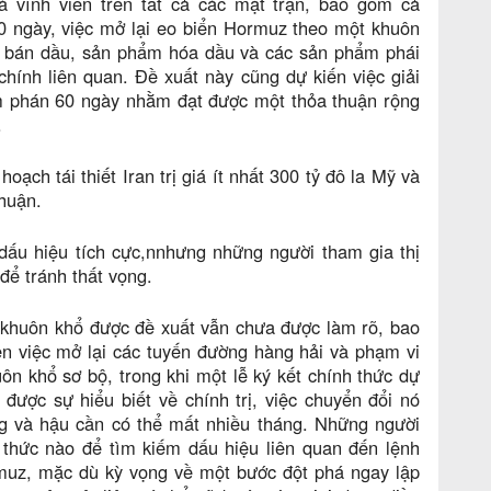
 vĩnh viễn trên tất cả các mặt trận, bao gồm cả
0 ngày, việc mở lại eo biển Hormuz theo một khuôn
iệc bán dầu, sản phẩm hóa dầu và các sản phẩm phái
chính liên quan. Đề xuất này cũng dự kiến việc giải
àm phán 60 ngày nhằm đạt được một thỏa thuận rộng
.
ạch tái thiết Iran trị giá ít nhất 300 tỷ đô la Mỹ và
thuận.
dấu hiệu tích cực,nnhưng những người tham gia thị
để tránh thất vọng.
a khuôn khổ được đề xuất vẫn chưa được làm rõ, bao
iện việc mở lại các tuyến đường hàng hải và phạm vi
ôn khổ sơ bộ, trong khi một lễ ký kết chính thức dự
 được sự hiểu biết về chính trị, việc chuyển đổi nó
ng và hậu cần có thể mất nhiều tháng. Những người
h thức nào để tìm kiếm dấu hiệu liên quan đến lệnh
ormuz, mặc dù kỳ vọng về một bước đột phá ngay lập