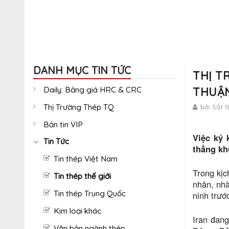
DANH MỤC TIN TỨC
THỊ T
Daily: Bảng giá HRC & CRC
THUẬN
Thị Trường Thép TQ
bởi Sắt 
Bản tin VIP
Việc ký 
Tin Tức
thẳng kh
Tin thép Việt Nam
Trong kịc
Tin thép thế giới
nhân, nhà
Tin thép Trung Quốc
ninh trướ
Kim loại khác
Iran đan
Văn bản ngành thép