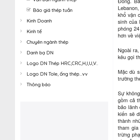
Đông. Bả
Lebanon, 
Báo giá thép tuần
khổ vận c
Kinh Doanh
sinh của 
phóng 24 
Kinh tế
hơn về vi
Chuyên ngành thép
Ngoài ra,
Danh bạ DN
kêu gọi t
Logo DN Thép HRC,CRC,H,I,U,V..
Mặc dù sự
Logo DN Tole, ống thép...vv
trường th
Thông báo
Sự không 
gồm cả th
bảo lãnh 
kiến ​​sẽ
thành nh
tham gia 
trừng phạ