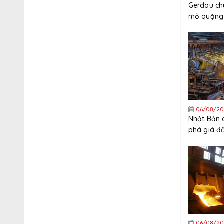
Gerdau ch
mỏ quặng 
quý 3
06/08/20
Nhật Bản 
phá giá đ
thép mạ k
Trung Quố
06/08/20