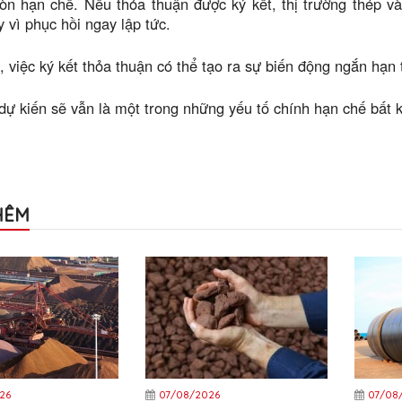
òn hạn chế. Nếu thỏa thuận được ký kết, thị trường thép và
y vì phục hồi ngay lập tức.
, việc ký kết thỏa thuận có thể tạo ra sự biến động ngắn hạn t
 dự kiến ​​sẽ vẫn là một trong những yếu tố chính hạn chế bất 
HÊM
26
07/08/2026
07/08