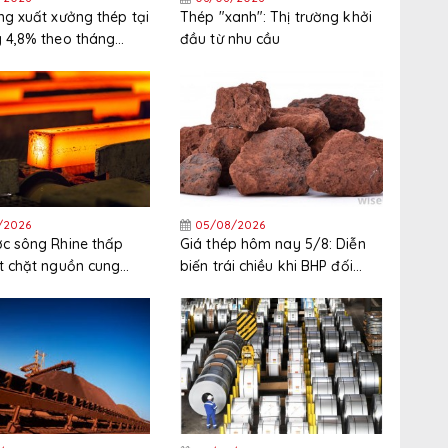
ng xuất xưởng thép tại
Thép "xanh": Thị trường khởi
 4,8% theo tháng
đầu từ nhu cầu
háng 6
/2026
05/08/2026
c sông Rhine thấp
Giá thép hôm nay 5/8: Diễn
t chặt nguồn cung
biến trái chiều khi BHP đối
 Tây Bắc Châu Âu
mặt đình công tại cảng xuất
khẩu quặng sắt lớn nhất thế
giới