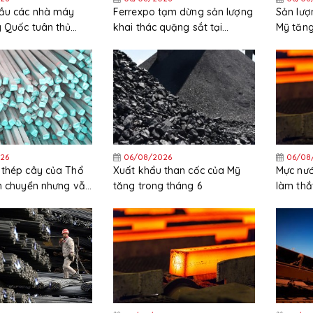
cầu các nhà máy
Ferrexpo tạm dừng sản lượng
Sản lượ
g Quốc tuân thủ
khai thác quặng sắt tại
Mỹ tăng
ặt các quy định
Ukraine
trong t
26
06/08/2026
06/08
 thép cây của Thổ
Xuất khẩu than cốc của Mỹ
Mực nướ
ch chuyển nhưng vẫn
tăng trong tháng 6
làm thắ
ng trong nửa đầu
HRC tại