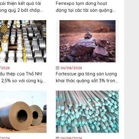
ải thiện kết quả tài
Ferrexpo tạm dừng hoạt
rong quý 2 bất chấp
động tại các tài sản quặng
nguyên liệu thô tăng
sắt ở Ukraine
/2026
06/08/2026
ẩu thép của Thổ Nhĩ
Fortescue gia tăng sản lượng
 2,5% so với cùng kỳ
khai thác quặng sắt 3% trong
nửa đầu năm 2026
năm tài chính 2025/2026
/2026
06/08/2026