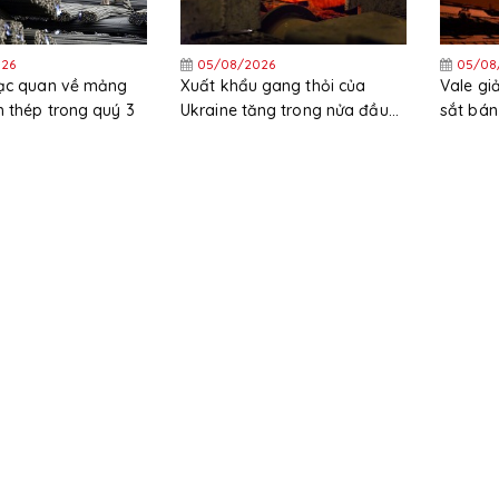
26
05/08/2026
05/08
lạc quan về mảng
Xuất khẩu gang thỏi của
Vale g
 thép trong quý 3
Ukraine tăng trong nửa đầu
sắt bán
năm
trong 