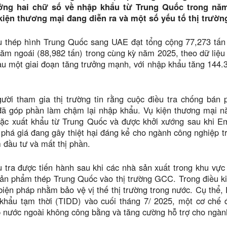
ởng hai chữ số về nhập khẩu từ Trung Quốc trong năm
kiện thương mại đang diễn ra và một số yếu tố thị trườn
u thép hình Trung Quốc sang UAE đạt tổng cộng 77,273 tấn 
ăm ngoái (88,982 tấn) trong cùng kỳ năm 2025, theo dữ liệ
au một giai đoạn tăng trưởng mạnh, với nhập khẩu tăng 144
ười tham gia thị trường tin rằng cuộc điều tra chống bán
đã góp phần làm chậm lại nhập khẩu. Vụ kiện thương mại n
oặc xuất khẩu từ Trung Quốc và được khởi xướng sau khi Em
phá giá đang gây thiệt hại đáng kể cho ngành công nghiệp t
m đầu tư và mất thị phần.
 tra được tiến hành sau khi các nhà sản xuất trong khu vự
ản phẩm thép Trung Quốc vào thị trường GCC. Trong điều ki
biện pháp nhằm bảo vệ vị thế thị trường trong nước. Cụ thể,
khẩu tạm thời (TIDD) vào cuối tháng 7/ 2025, một cơ chế đ
 nước ngoài không công bằng và tăng cường hỗ trợ cho ngàn