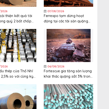
/2026
07/08/2026
ải thiện kết quả tài
Ferrexpo tạm dừng hoạt
rong quý 2 bất chấp
động tại các tài sản quặng
nguyên liệu thô tăng
sắt ở Ukraine
/2026
06/08/2026
ẩu thép của Thổ Nhĩ
Fortescue gia tăng sản lượng
 2,5% so với cùng kỳ
khai thác quặng sắt 3% trong
nửa đầu năm 2026
năm tài chính 2025/2026