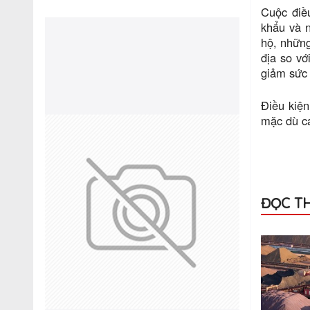
Cuộc điề
khẩu và n
hộ, những
địa so vớ
giảm sức 
Điều kiện
mặc dù cá
ĐỌC T