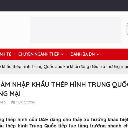
INH TẾ
CHUYÊN NGÀNH THÉP
DANH BẠ DN
khẩu thép hình Trung Quốc sau khi khởi động điều tra thương mại
IẢM NHẬP KHẨU THÉP HÌNH TRUNG QUỐC
NG MẠI
thép
15/06/2026
ng thép hình của UAE đang cho thấy xu hướng khác biệt 
u thép hình Trung Quốc tiếp tục tăng trưởng nhanh 