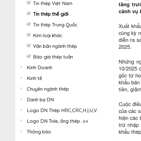
Tin thép Việt Nam
tăng trư
cảnh vụ 
Tin thép thế giới
Tin thép Trung Quốc
Xuất khẩ
cùng kỳ n
Kim loại khác
diễn ra s
2025.
Văn bản ngành thép
Báo giá thép tuần
Những ng
Kinh Doanh
10/2025 
gốc từ h
Kinh tế
khẩu bán 
tiền, giả
Chuyên ngành thép
Danh bạ DN
Cuộc điều
của các s
Logo DN Thép HRC,CRC,H,I,U,V..
hiện các 
Logo DN Tole, ống thép...vv
trừ nhập 
khẩu thép
Thông báo