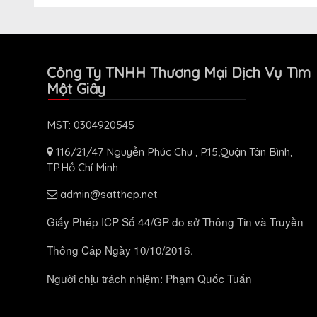
Công Ty TNHH Thương Mại Dịch Vụ Tìm
Một Giây
MST: 0304920545
116/21/47 Nguyễn Phúc Chu , P.15,Quận Tân Bình,
TP.Hồ Chí Minh
admin@satthep.net
Giấy Phép ICP Số 44/GP do sở Thông Tin và Truyền
Thông Cấp Ngày 10/10/2016.
Người chịu trách nhiệm: Phạm Quốc Tuấn