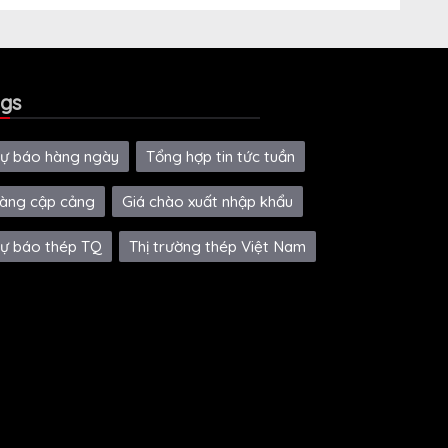
gs
ự báo hàng ngày
Tổng hợp tin tức tuần
àng cập cảng
Giá chào xuất nhập khẩu
ự báo thép TQ
Thị trường thép Việt Nam