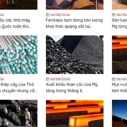
26
06/08/2026
06/08
cầu các nhà máy
Ferrexpo tạm dừng sản lượng
Sản lượ
g Quốc tuân thủ
khai thác quặng sắt tại
Mỹ tăng
ặt các quy định
Ukraine
trong t
26
06/08/2026
06/08
 thép cây của Thổ
Xuất khẩu than cốc của Mỹ
Mực nướ
ch chuyển nhưng vẫn
tăng trong tháng 6
làm thắ
ng trong nửa đầu
HRC tại