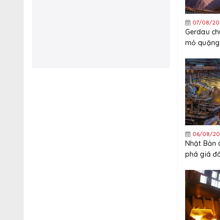
07/08/20
Gerdau ch
mỏ quặng 
quý 3
06/08/20
Nhật Bản 
phá giá đ
thép mạ k
Trung Quố