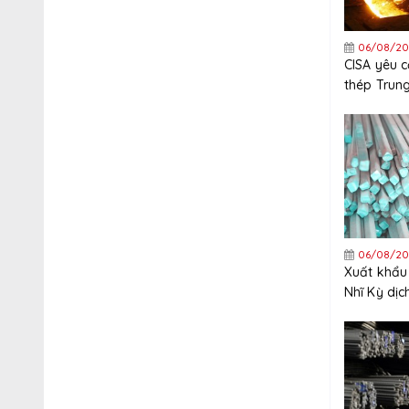
06/08/20
CISA yêu 
thép Trun
nghiêm ng
xuất khẩu
06/08/20
Xuất khẩu
Nhĩ Kỳ dị
tăng trưở
năm