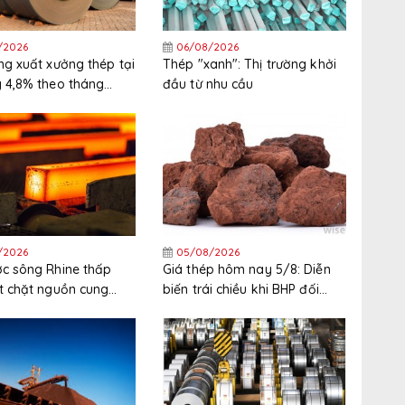
/2026
06/08/2026
ng xuất xưởng thép tại
Thép "xanh": Thị trường khởi
 4,8% theo tháng
đầu từ nhu cầu
háng 6
/2026
05/08/2026
c sông Rhine thấp
Giá thép hôm nay 5/8: Diễn
t chặt nguồn cung
biến trái chiều khi BHP đối
 Tây Bắc Châu Âu
mặt đình công tại cảng xuất
khẩu quặng sắt lớn nhất thế
giới