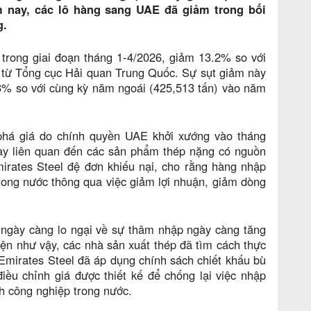
 nay, các lô hàng sang UAE đã giảm trong bối
g.
trong giai đoạn tháng 1-4/2026, giảm 13.2% so với
u từ Tổng cục Hải quan Trung Quốc. Sự sụt giảm này
.3% so với cùng kỳ năm ngoái (425,513 tấn) vào năm
 phá giá do chính quyền UAE khởi xướng vào tháng
ày liên quan đến các sản phẩm thép nặng có nguồn
irates Steel đệ đơn khiếu nại, cho rằng hàng nhập
rong nước thông qua việc giảm lợi nhuận, giảm dòng
c ngày càng lo ngại về sự thâm nhập ngày càng tăng
ện như vậy, các nhà sản xuất thép đã tìm cách thực
 Emirates Steel đã áp dụng chính sách chiết khấu bù
iều chỉnh giá được thiết kế để chống lại việc nhập
h công nghiệp trong nước.