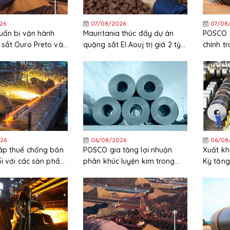
26
07/08/2026
07/08
uẩn bị vận hành
Mauritania thúc đẩy dự án
POSCO c
sắt Ouro Preto vào
quặng sắt El Aouj trị giá 2 tỷ
chính t
USD sau quyết định đầu tư
chi phí 
cuối cùng (FID)
cao
26
06/08/2026
06/08
áp thuế chống bán
POSCO gia tăng lợi nhuận
Xuất kh
ối với các sản phẩm
phân khúc luyện kim trong
Kỳ tăng
ẽm nhập khẩu từ
quý 2 năm 2026
trong 
c và Hàn Quốc