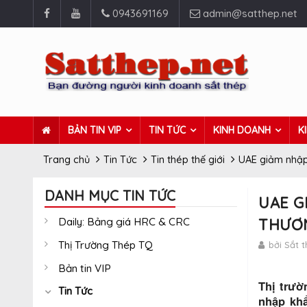
0943691169
admin@satthep.net
BẢN TIN VIP
TIN TỨC
KINH DOANH
K
Trang chủ
Tin Tức
Tin thép thế giới
UAE giảm nhập 
DANH MỤC TIN TỨC
UAE G
Daily: Bảng giá HRC & CRC
THƯƠ
Thị Trường Thép TQ
bởi Sắt 
Bản tin VIP
Thị trườ
Tin Tức
nhập khẩ