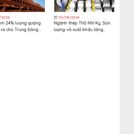
/2026
05/08/2026
iảm 24% lượng quặng
Ngành thép Thổ Nhĩ Kỳ: Sản
 ra cho Trung Đông
lượng và xuất khẩu tăng
nửa đầu năm
trong nửa đầu năm, thị trường
xuất khẩu phân hóa gia tăng