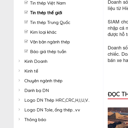
Doanh số 
Tin thép Việt Nam
liệu từ H
Tin thép thế giới
SIAM cho 
Tin thép Trung Quốc
nhập cá n
Kim loại khác
được hỗ t
Văn bản ngành thép
Doanh số 
Báo giá thép tuần
chiếc. Do
bán xe ha
Kinh Doanh
Kinh tế
Chuyên ngành thép
Danh bạ DN
ĐỌC T
Logo DN Thép HRC,CRC,H,I,U,V..
Logo DN Tole, ống thép...vv
Thông báo