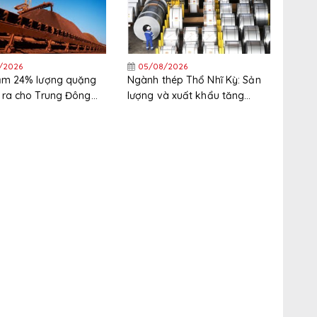
/2026
05/08/2026
iảm 24% lượng quặng
Ngành thép Thổ Nhĩ Kỳ: Sản
 ra cho Trung Đông
lượng và xuất khẩu tăng
nửa đầu năm
trong nửa đầu năm, thị trường
xuất khẩu phân hóa gia tăng