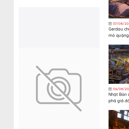
07/08/20
Gerdau ch
mỏ quặng 
quý 3
06/08/20
Nhật Bản 
phá giá đ
thép mạ k
Trung Quố