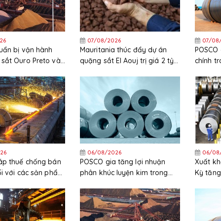
26
07/08/2026
07/08
uẩn bị vận hành
Mauritania thúc đẩy dự án
POSCO c
sắt Ouro Preto vào
quặng sắt El Aouj trị giá 2 tỷ
chính t
USD sau quyết định đầu tư
chi phí 
cuối cùng (FID)
cao
26
06/08/2026
06/08
áp thuế chống bán
POSCO gia tăng lợi nhuận
Xuất kh
ối với các sản phẩm
phân khúc luyện kim trong
Kỳ tăng
ẽm nhập khẩu từ
quý 2 năm 2026
trong 
c và Hàn Quốc