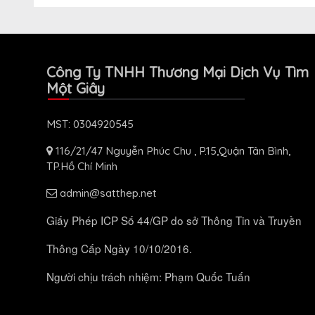
Công Ty TNHH Thương Mại Dịch Vụ Tìm
Một Giây
MST: 0304920545
116/21/47 Nguyễn Phúc Chu , P.15,Quận Tân Bình,
TP.Hồ Chí Minh
admin@satthep.net
Giấy Phép ICP Số 44/GP do sở Thông Tin và Truyền
Thông Cấp Ngày 10/10/2016.
Người chịu trách nhiệm: Phạm Quốc Tuấn