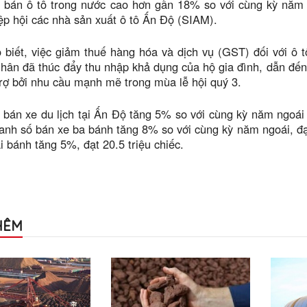
bán ô tô trong nước cao hơn gần 18% so với cùng kỳ năm ng
iệp hội các nhà sản xuất ô tô Ấn Độ (SIAM).
biết, việc giảm thuế hàng hóa và dịch vụ (GST) đối với ô t
hân đã thúc đẩy thu nhập khả dụng của hộ gia đình, dẫn đến
rợ bởi nhu cầu mạnh mẽ trong mùa lễ hội quý 3.
bán xe du lịch tại Ấn Độ tăng 5% so với cùng kỳ năm ngoái t
anh số bán xe ba bánh tăng 8% so với cùng kỳ năm ngoái, đạ
i bánh tăng 5%, đạt 20.5 triệu chiếc.
HÊM