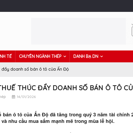
INH TẾ
CHUYÊN NGÀNH THÉP
DANH BẠ DN
c đẩy doanh số bán ô tô của Ấn Độ
THUẾ THÚC ĐẨY DOANH SỐ BÁN Ô TÔ C
thép
14/01/2026
 bán ô tô của Ấn Độ đã tăng trong quý 3 năm tài chính 2
 và nhu cầu mua sắm mạnh mẽ trong mùa lễ hội.