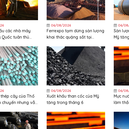
26
06/08/2026
06/08
cầu các nhà máy
Ferrexpo tạm dừng sản lượng
Sản lượ
g Quốc tuân thủ
khai thác quặng sắt tại
Mỹ tăng
ặt các quy định
Ukraine
trong t
26
06/08/2026
06/08
 thép cây của Thổ
Xuất khẩu than cốc của Mỹ
Mực nướ
ch chuyển nhưng vẫn
tăng trong tháng 6
làm thắ
ng trong nửa đầu
HRC tại