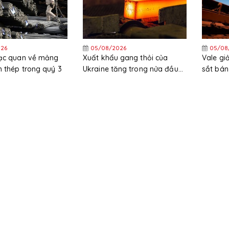
26
05/08/2026
05/08
lạc quan về mảng
Xuất khẩu gang thỏi của
Vale g
 thép trong quý 3
Ukraine tăng trong nửa đầu
sắt bán
năm
trong 