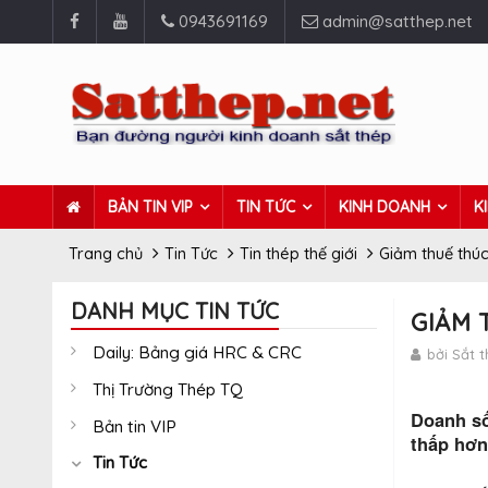
0943691169
admin@satthep.net
BẢN TIN VIP
TIN TỨC
KINH DOANH
K
Trang chủ
Tin Tức
Tin thép thế giới
Giảm thuế thú
DANH MỤC TIN TỨC
GIẢM 
Daily: Bảng giá HRC & CRC
bởi Sắt 
Thị Trường Thép TQ
Doanh số
Bản tin VIP
thấp hơn
Tin Tức