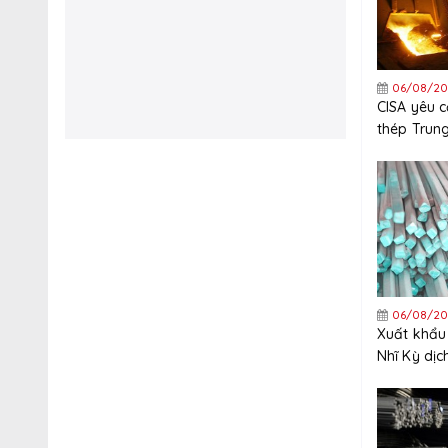
06/08/20
CISA yêu 
thép Trun
nghiêm ng
xuất khẩu
06/08/20
Xuất khẩu
Nhĩ Kỳ dị
tăng trưở
năm