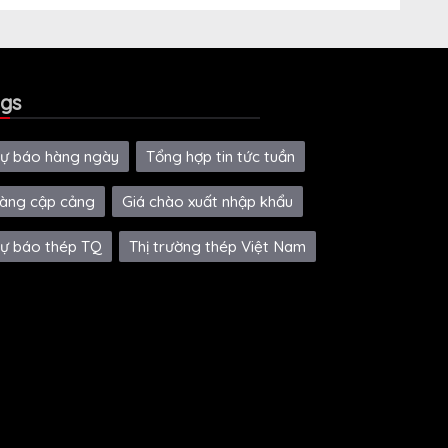
gs
ự báo hàng ngày
Tổng hợp tin tức tuần
àng cập cảng
Giá chào xuất nhập khẩu
ự báo thép TQ
Thị trường thép Việt Nam