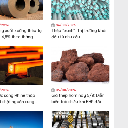
/2026
06/08/2026
ng xuất xưởng thép tại
Thép "xanh": Thị trường khởi
 4,8% theo tháng
đầu từ nhu cầu
háng 6
/2026
05/08/2026
c sông Rhine thấp
Giá thép hôm nay 5/8: Diễn
t chặt nguồn cung
biến trái chiều khi BHP đối
 Tây Bắc Châu Âu
mặt đình công tại cảng xuất
khẩu quặng sắt lớn nhất thế
giới