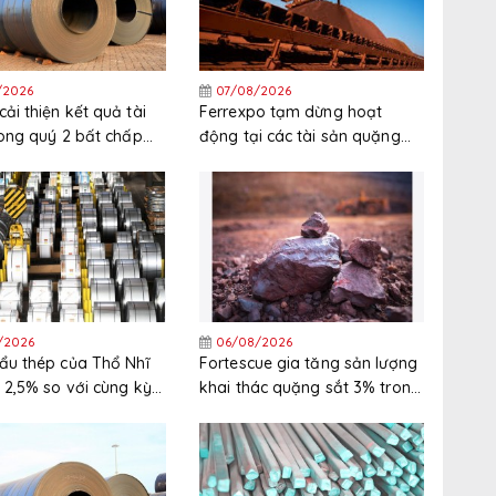
/2026
07/08/2026
ải thiện kết quả tài
Ferrexpo tạm dừng hoạt
rong quý 2 bất chấp
động tại các tài sản quặng
nguyên liệu thô tăng
sắt ở Ukraine
/2026
06/08/2026
ẩu thép của Thổ Nhĩ
Fortescue gia tăng sản lượng
 2,5% so với cùng kỳ
khai thác quặng sắt 3% trong
nửa đầu năm 2026
năm tài chính 2025/2026