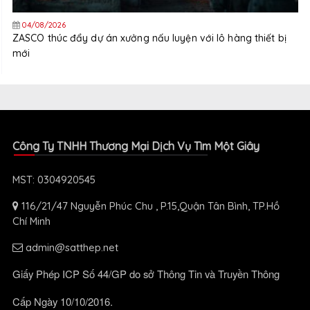
04/08/2026
ZASCO thúc đẩy dự án xưởng nấu luyện với lô hàng thiết bị
mới
Công Ty TNHH Thương Mại Dịch Vụ Tìm Một Giây
MST: 0304920545
116/21/47 Nguyễn Phúc Chu , P.15,Quận Tân Bình, TP.Hồ
Chí Minh
admin@satthep.net
Giấy Phép ICP Số 44/GP do sở Thông Tin và Truyền Thông
Cấp Ngày 10/10/2016.