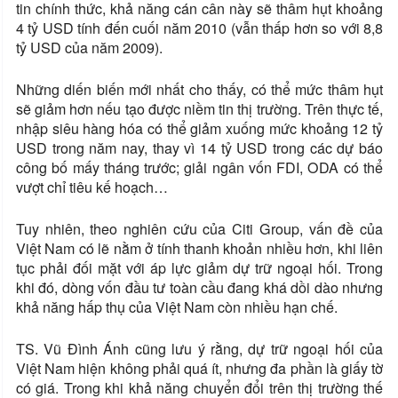
tin chính thức, khả năng cán cân này sẽ thâm hụt khoảng
4 tỷ USD tính đến cuối năm 2010 (vẫn thấp hơn so với 8,8
tỷ USD của năm 2009).
Những diến biến mới nhất cho thấy, có thể mức thâm hụt
sẽ giảm hơn nếu tạo được niềm tin thị trường. Trên thực tế,
nhập siêu hàng hóa có thể giảm xuống mức khoảng 12 tỷ
USD trong năm nay, thay vì 14 tỷ USD trong các dự báo
công bố mấy tháng trước; giải ngân vốn FDI, ODA có thể
vượt chỉ tiêu kế hoạch…
Tuy nhiên, theo nghiên cứu của Citi Group, vấn đề của
Việt Nam có lẽ nằm ở tính thanh khoản nhiều hơn, khi liên
tục phải đối mặt với áp lực giảm dự trữ ngoại hối. Trong
khi đó, dòng vốn đầu tư toàn cầu đang khá dồi dào nhưng
khả năng hấp thụ của Việt Nam còn nhiều hạn chế.
TS. Vũ Đình Ánh cũng lưu ý rằng, dự trữ ngoại hối của
Việt Nam hiện không phải quá ít, nhưng đa phần là giấy tờ
có giá. Trong khi khả năng chuyển đổi trên thị trường thế