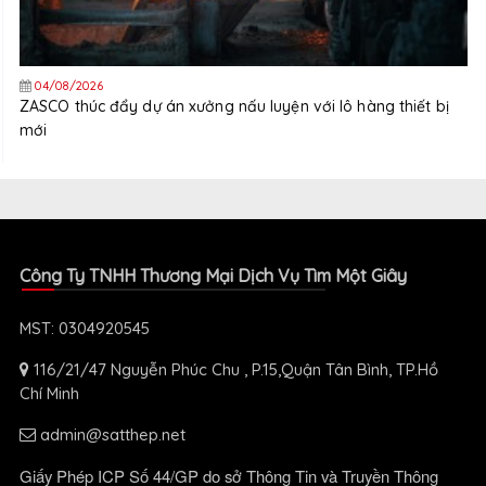
04/08/2026
ZASCO thúc đẩy dự án xưởng nấu luyện với lô hàng thiết bị
mới
Công Ty TNHH Thương Mại Dịch Vụ Tìm Một Giây
MST: 0304920545
116/21/47 Nguyễn Phúc Chu , P.15,Quận Tân Bình, TP.Hồ
Chí Minh
admin@satthep.net
Giấy Phép ICP Số 44/GP do sở Thông Tin và Truyền Thông