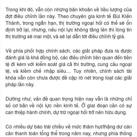
Trong khi đó, vẫn còn những băn khoăn về liều lượng của
đợt điều chỉnh lần này. Theo chuyên gia kinh tế Bùi Kiến
Thành, trong ngắn hạn, thị trường ngoại hối có thể sẽ ổn
định trở lại, nhưng, nếu nội lực không tăng lên thì lòng tin
thị trường sẽ mai một, và sẽ lại dẫn tới điều chỉnh tỷ giá.
Về phía phối hợp chính sách, các giải pháp đưa ra được
đánh giá là khá đồng bộ, các điều chỉnh liên quan đến tiền
tệ đi kèm với kiểm soát giá cả thi trường, cung cầu ngoại
tệ, và kiềm chế nhập siêu… Tuy nhiên, chính sách tài
khóa vẫn còn chưa được đề cập rõ nét trong loạt các giải
pháp lần này.
Dường như, vấn đề quan trọng hiện nay vẫn là những chỉ
số cơ bản về nội lực nền kinh tế. Ở giai đoạn cần có sự
can thiệp hành chính, dự trữ ngoại hối trở nên hữu dụng.
Có nhiều dự báo trái chiều về mức thâm hụt/thặng dư cán
cân thanh toán tổng thể trong năm nay, nhưng phía thông