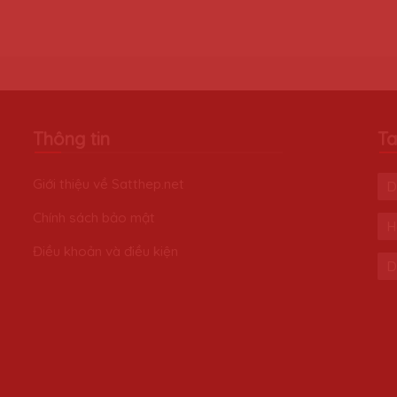
Thông tin
Ta
Giới thiệu về Satthep.net
D
Chính sách bảo mật
H
Điều khoản và điều kiện
D