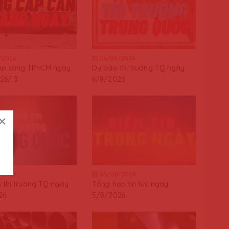
/2026
06/08/2026
ập cảng TPHCM ngày
Dự báo thị trường TQ ngày
26/ 3
6/8/2026
×
/2026
05/08/2026
n thị trường TQ ngày
Tổng hợp tin tức ngày
26
5/8/2026