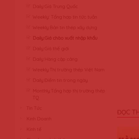
Daily:Giá Trung Quốc
Weekly: Tổng hợp tin tức tuần
Weekly:Bản tin thép xây dựng
Daily:Giá chào xuất nhập khẩu
Daily:Giá thế giới
Daily:Hàng cập cảng
Weekly:Thị trường thép Việt Nam
Daily:Điểm tin trong ngày
Monthly:Tổng hợp thị trường thép
TQ
Tin Tức
ĐỌC T
Kinh Doanh
Kinh tế