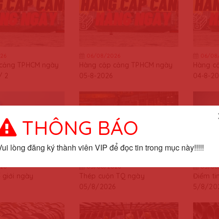
26
06/08/2026
06/08
 cảng TPHCM ngày
Hàng cập cảng TPHCM ngày
Hàng c
/ 2
05-8-2026
04-8-20
THÔNG BÁO
Vui lòng đăng ký thành viên VIP để đọc tin trong mục này!!!!!
26
05/08/2026
05/08
ế giới ngày
Thép cuộn TQ ngày
Điểm ti
05/8/2026
5/8/20