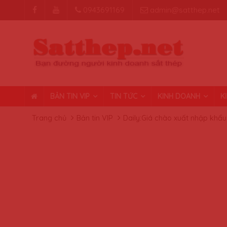
0943691169
admin@satthep.net
BẢN TIN VIP
TIN TỨC
KINH DOANH
K
Trang chủ
Bản tin VIP
Daily:Giá chào xuất nhập khẩu