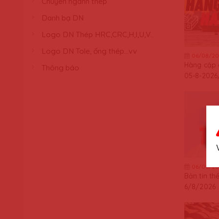
Chuyên ngành thép
Danh bạ DN
Logo DN Thép HRC,CRC,H,I,U,V..
Logo DN Tole, ống thép...vv
06/08/20
Hàng cập
Thông báo
05-8-2026
06/08/20
Bản tin th
6/8/2026