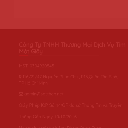
Công Ty TNHH Thương Mại Dịch Vụ Tìm
Một Giây
MST: 0304920545
116/21/47 Nguyễn Phúc Chu , P.15,Quận Tân Bình,
TP.Hồ Chí Minh
admin@satthep.net
Giấy Phép ICP Số 44/GP do sở Thông Tin và Truyền
Thông Cấp Ngày 10/10/2016.
Người chịu trách nhiệm: Phạm Quốc Tuấn