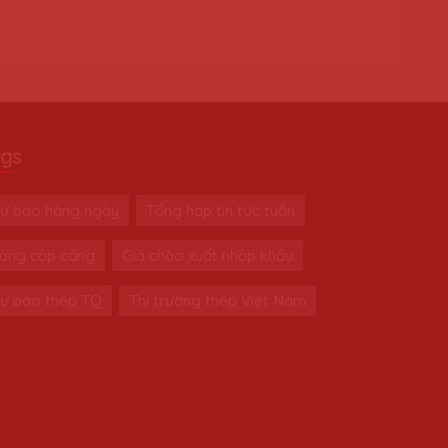
gs
ự báo hàng ngày
Tổng hợp tin tức tuần
àng cập cảng
Giá chào xuất nhập khẩu
ự báo thép TQ
Thị trường thép Việt Nam