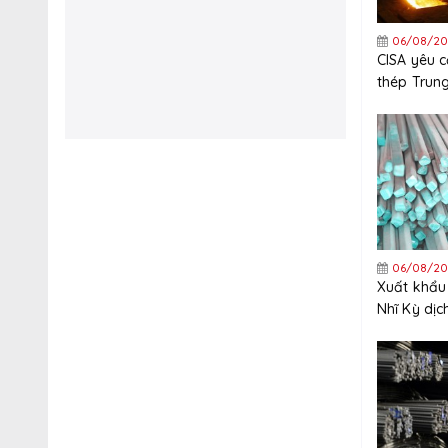
06/08/20
CISA yêu 
thép Trun
nghiêm ng
xuất khẩu
06/08/20
Xuất khẩu
Nhĩ Kỳ dị
tăng trưở
năm