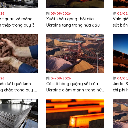
26
05/08/2026
05/08
lạc quan về mảng
Xuất khẩu gang thỏi của
Vale g
 thép trong quý 3
Ukraine tăng trong nửa đầu
sắt bán
năm
trong 
26
04/08/2026
04/08
hận kết quả kinh
Các lô hàng quặng sắt của
Jindal 
g chắc trong quý 2
Ukraine giảm mạnh trong nửa
chi phí
nhờ giá quặng sắt
đầu năm
đường 
sắp đi 