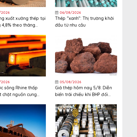
/2026
06/08/2026
ng xuất xưởng thép tại
Thép "xanh": Thị trường khởi
 4,8% theo tháng
đầu từ nhu cầu
háng 6
/2026
05/08/2026
c sông Rhine thấp
Giá thép hôm nay 5/8: Diễn
t chặt nguồn cung
biến trái chiều khi BHP đối
 Tây Bắc Châu Âu
mặt đình công tại cảng xuất
khẩu quặng sắt lớn nhất thế
giới