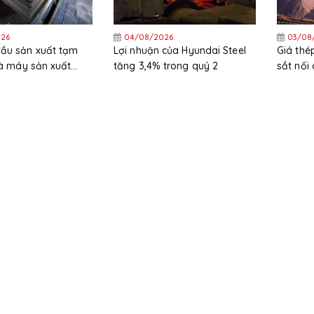
26
04/08/2026
03/08
đầu sản xuất tạm
Lợi nhuận của Hyundai Steel
Giá thé
hà máy sản xuất
tăng 3,4% trong quý 2
sắt nối
rực tiếp
các khu
tháng 7