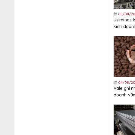
05/08/20
Usiminas 
kinh doanh
04/08/20
Vale ghi n
doanh vữn
năm 2026 
cao hơn