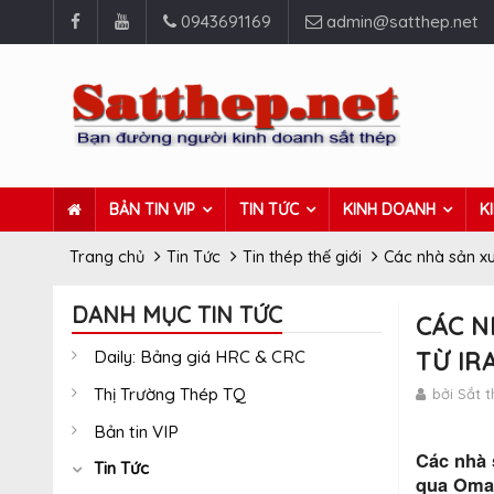
0943691169
admin@satthep.net
BẢN TIN VIP
TIN TỨC
KINH DOANH
K
Trang chủ
Tin Tức
Tin thép thế giới
Các nhà sản x
DANH MỤC TIN TỨC
CÁC N
Daily: Bảng giá HRC & CRC
TỪ IR
Thị Trường Thép TQ
bởi Sắt 
Bản tin VIP
Các nhà 
Tin Tức
qua Oman