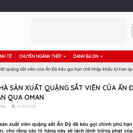
INH TẾ
CHUYÊN NGÀNH THÉP
DANH BẠ DN
uất quặng sắt viên của Ấn Độ kêu gọi hạn chế nhập khẩu từ Iran 
HÀ SẢN XUẤT QUẶNG SẮT VIÊN CỦA ẤN 
AN QUA OMAN
thép
15/07/2025
sản xuất viên quặng sắt Ấn Độ đã kêu gọi chính phủ hạn
, cho rằng các lô hàng này sẽ lách lệnh trừng phạt của