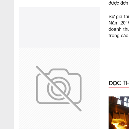
được đơn 
Sự gia tă
Năm 2019,
doanh th
trong các
ĐỌC T