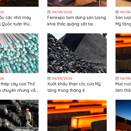
26
06/08/2026
06/08
cầu các nhà máy
Ferrexpo tạm dừng sản lượng
Sản lượ
g Quốc tuân thủ
khai thác quặng sắt tại
Mỹ tăng
ặt các quy định
Ukraine
trong t
26
06/08/2026
06/08
 thép cây của Thổ
Xuất khẩu than cốc của Mỹ
Mực nướ
ch chuyển nhưng vẫn
tăng trong tháng 6
làm thắ
ng trong nửa đầu
HRC tại