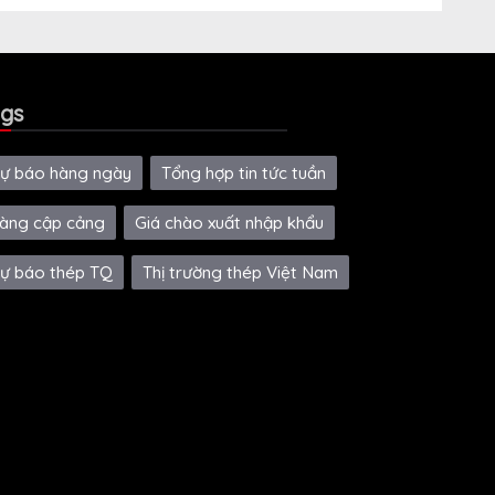
gs
ự báo hàng ngày
Tổng hợp tin tức tuần
àng cập cảng
Giá chào xuất nhập khẩu
ự báo thép TQ
Thị trường thép Việt Nam