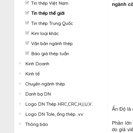
Tin thép Việt Nam
ngành cô
Tin thép thế giới
Tin thép Trung Quốc
Kim loại khác
Văn bản ngành thép
Báo giá thép tuần
Kinh Doanh
Kinh tế
Chuyên ngành thép
Danh bạ DN
Logo DN Thép HRC,CRC,H,I,U,V..
Ấn Độ là 
Logo DN Tole, ống thép...vv
Phần lớn 
Thông báo
do giá vi