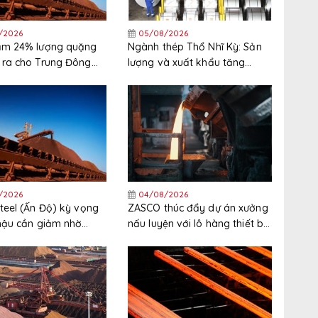
/2026
05/08/2026
iảm 24% lượng quặng
Ngành thép Thổ Nhĩ Kỳ: Sản
 ra cho Trung Đông
lượng và xuất khẩu tăng
nửa đầu năm
trong nửa đầu năm, thị trường
xuất khẩu phân hóa gia tăng
/2026
04/08/2026
Steel (Ấn Độ) kỳ vọng
ZASCO thúc đẩy dự án xưởng
 hậu cần giảm nhờ
nấu luyện với lô hàng thiết bị
ống bùn quặng sắt
mới
vào hoạt động