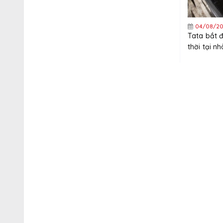
04/08/20
Tata bắt 
thời tại n
thép tấm t