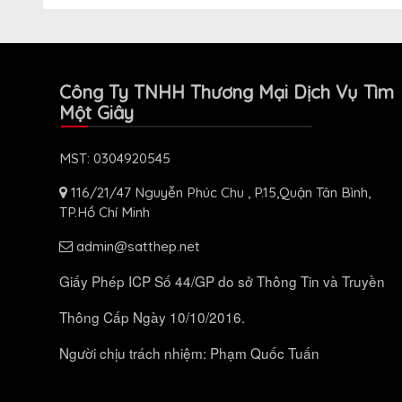
Công Ty TNHH Thương Mại Dịch Vụ Tìm
Một Giây
MST: 0304920545
116/21/47 Nguyễn Phúc Chu , P.15,Quận Tân Bình,
TP.Hồ Chí Minh
admin@satthep.net
Giấy Phép ICP Số 44/GP do sở Thông Tin và Truyền
Thông Cấp Ngày 10/10/2016.
Người chịu trách nhiệm: Phạm Quốc Tuấn