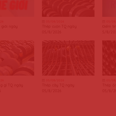
26
05/08/2026
05/08
ế giới ngày
Thép cuộn TQ ngày
Điểm ti
05/8/2026
5/8/20
26
05/08/2026
05/08
g gỉ TQ ngày
Thép cây TQ ngày
Thép ốn
6
05/8/2026
05/8/2