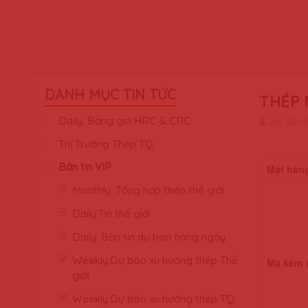
DANH MỤC TIN TỨC
THÉP 
Daily: Bảng giá HRC & CRC
bởi Sắt 
Thị Trường Thép TQ
Bản tin VIP
Mặt hàn
Monthly: Tổng hợp thép thế giới
Daily:Tin thế giới
Daily: Bản tin dự báo hàng ngày
Weekly:Dự báo xu hướng thép Thế
Mạ kẽm 
giới
Weekly:Dự báo xu hướng thép TQ