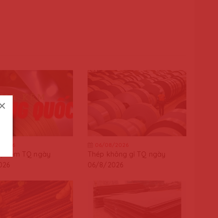
×
/2026
06/08/2026
ạ kẽm TQ ngày
Thép không gỉ TQ ngày
026
06/8/2026