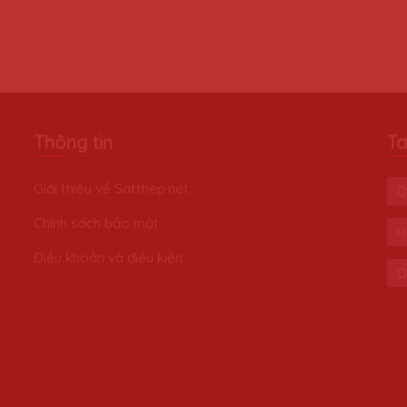
Thông tin
Ta
Giới thiệu về Satthep.net
D
Chính sách bảo mật
H
Điều khoản và điều kiện
D