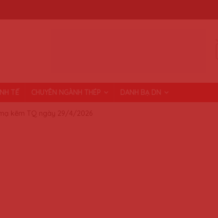
INH TẾ
CHUYÊN NGÀNH THÉP
DANH BẠ DN
mạ kẽm TQ ngày 29/4/2026