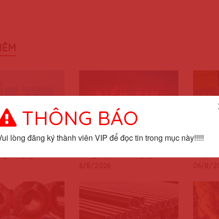
HÊM
THÔNG BÁO
Vui lòng đăng ký thành viên VIP để đọc tin trong mục này!!!!!
26
06/08/2026
06/08
ế giới ngày
Tổng hợp tin tức ngày
Thép m
6/8/2026
06/8/2