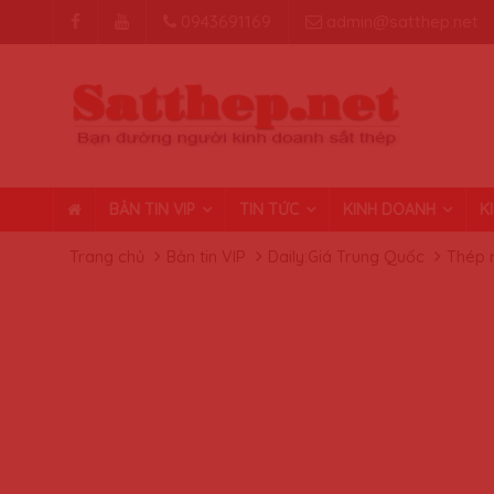
0943691169
admin@satthep.net
BẢN TIN VIP
TIN TỨC
KINH DOANH
K
Trang chủ
Bản tin VIP
Daily:Giá Trung Quốc
Thép 