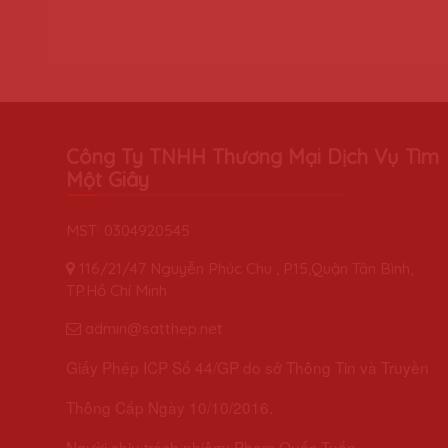
Công Ty TNHH Thương Mại Dịch Vụ Tìm
Một Giây
MST: 0304920545
116/21/47 Nguyễn Phúc Chu , P.15,Quận Tân Bình,
TP.Hồ Chí Minh
admin@satthep.net
Giấy Phép ICP Số 44/GP do sở Thông Tin và Truyền
Thông Cấp Ngày 10/10/2016.
Người chịu trách nhiệm: Phạm Quốc Tuấn