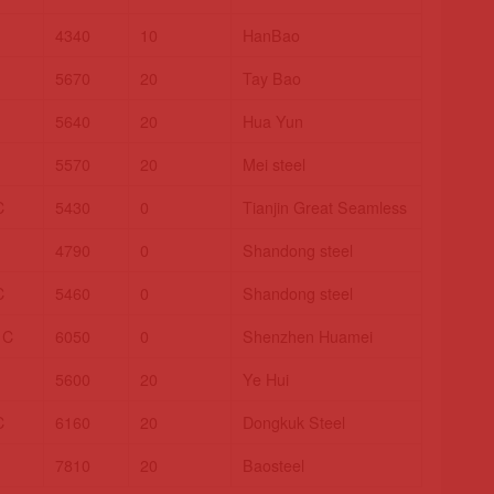
4340
10
HanBao
5670
20
Tay Bao
5640
20
Hua Yun
5570
20
Mei steel
C
5430
0
Tianjin Great Seamless
4790
0
Shandong steel
C
5460
0
Shandong steel
 C
6050
0
Shenzhen Huamei
5600
20
Ye Hui
C
6160
20
Dongkuk Steel
7810
20
Baosteel