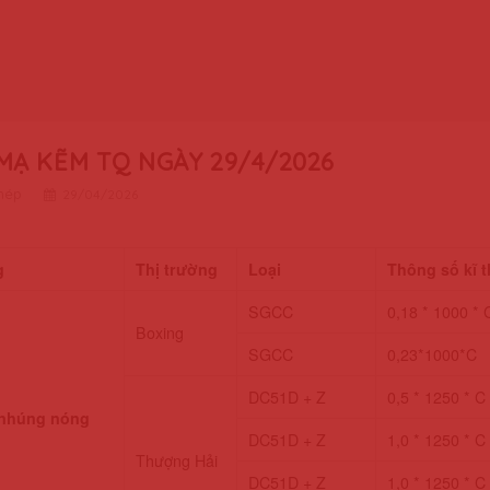
MẠ KẼM TQ NGÀY 29/4/2026
thép
29/04/2026
g
Thị trường
Loại
Thông số kĩ t
SGCC
0,18 * 1000 * 
Boxing
SGCC
0,23*1000*C
DC51D + Z
0,5 * 1250 * C
nhúng nóng
DC51D + Z
1,0 * 1250 * C
Thượng Hải
DC51D + Z
1,0 * 1250 * C