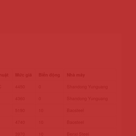
huật
Mức giá
Biến động
Nhà máy
C
4450
0
Shandong Yunguang
4360
0
Shandong Yunguang
5190
10
Baosteel
4740
10
Baosteel
3970
10
Benxi Steel