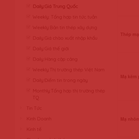
Daily:Giá Trung Quốc
Weekly: Tổng hợp tin tức tuần
Weekly:Bản tin thép xây dựng
Thép mạ
Daily:Giá chào xuất nhập khẩu
Daily:Giá thế giới
Daily:Hàng cập cảng
Weekly:Thị trường thép Việt Nam
Mạ kẽm 
Daily:Điểm tin trong ngày
Monthly:Tổng hợp thị trường thép
TQ
Tin Tức
Kinh Doanh
Mạ nhôm
Kinh tế