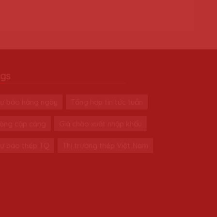
gs
ự báo hàng ngày
Tổng hợp tin tức tuần
àng cập cảng
Giá chào xuất nhập khẩu
ự báo thép TQ
Thị trường thép Việt Nam