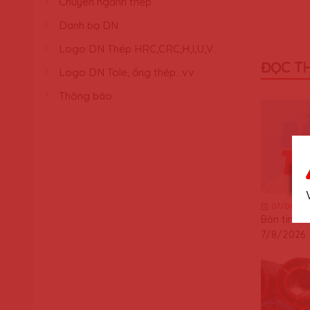
Chuyên ngành thép
Danh bạ DN
Logo DN Thép HRC,CRC,H,I,U,V..
ĐỌC T
Logo DN Tole, ống thép...vv
Thông báo
07/08/20
Bản tin th
7/8/2026