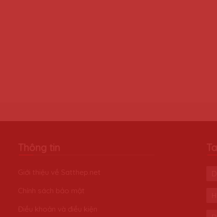
Thông tin
Ta
Giới thiệu về Satthep.net
D
Chính sách bảo mật
H
Điều khoản và điều kiện