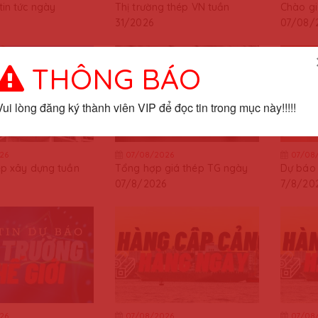
in tức ngày
Thị trường thép VN tuần
Chào g
31/2026
07/08/
THÔNG BÁO
Vui lòng đăng ký thành viên VIP để đọc tin trong mục này!!!!!
26
07/08/2026
07/08
ép xây dựng tuần
Tổng hợp giá thép TG ngày
Dự báo 
07/8/2026
7/8/20
26
07/08/2026
07/08