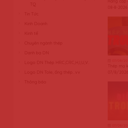
Hàng cập
TQ
08-8-2026
Tin Tức
Kinh Doanh
Kinh tế
Chuyên ngành thép
Danh bạ DN
07/08/20
Logo DN Thép HRC,CRC,H,I,U,V..
Thép mạ 
Logo DN Tole, ống thép...vv
07/8/202
Thông báo
07/08/20