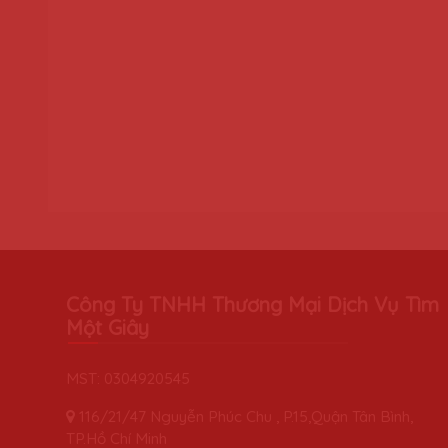
Công Ty TNHH Thương Mại Dịch Vụ Tìm
Một Giây
MST: 0304920545
116/21/47 Nguyễn Phúc Chu , P.15,Quận Tân Bình,
TP.Hồ Chí Minh