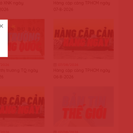
iá XNK ngày
Hàng cập cảng TPHCM ngày
2026
07-8-2026
×
/2026
07/08/2026
thị trường TQ ngày
Hàng cập cảng TPHCM ngày
26
06-8-2026
/2026
07/08/2026