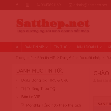
0943691169
admin@satthep.net
BẢN TIN VIP
TIN TỨC
KINH DOANH
K
Trang chủ
Bản tin VIP
Daily:Giá chào xuất nhập khẩu
DANH MỤC TIN TỨC
CHÀO 
Daily: Bảng giá HRC & CRC
bởi Sắt 
Thị Trường Thép TQ
Bản tin VIP
Monthly: Tổng hợp thép thế giới