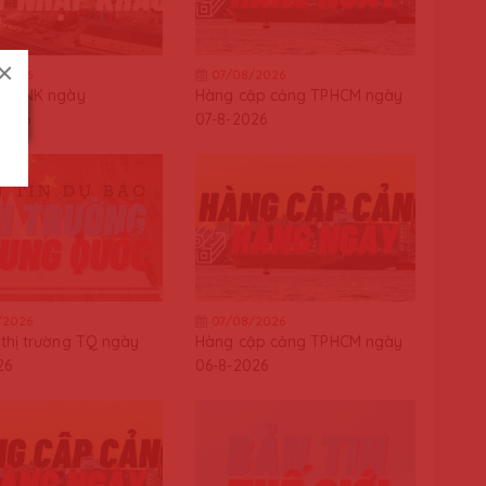
×
/2026
07/08/2026
iá XNK ngày
Hàng cập cảng TPHCM ngày
2026
07-8-2026
/2026
07/08/2026
thị trường TQ ngày
Hàng cập cảng TPHCM ngày
26
06-8-2026