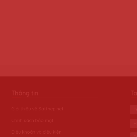
Thông tin
Ta
Giới thiệu về Satthep.net
D
Chính sách bảo mật
H
Điều khoản và điều kiện