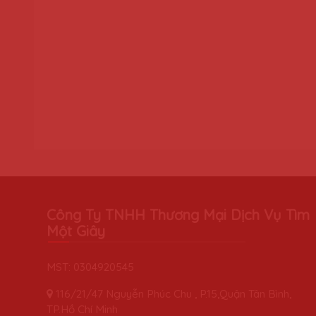
Công Ty TNHH Thương Mại Dịch Vụ Tìm
Một Giây
MST: 0304920545
116/21/47 Nguyễn Phúc Chu , P.15,Quận Tân Bình,
TP.Hồ Chí Minh