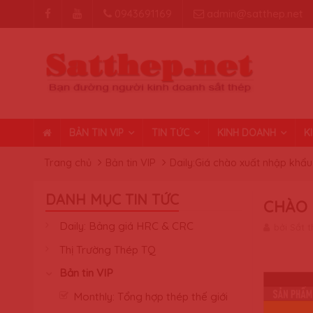
0943691169
admin@satthep.net
BẢN TIN VIP
TIN TỨC
KINH DOANH
K
Trang chủ
Bản tin VIP
Daily:Giá chào xuất nhập khẩu
DANH MỤC TIN TỨC
CHÀO 
Daily: Bảng giá HRC & CRC
bởi Sắt 
Thị Trường Thép TQ
Bản tin VIP
Monthly: Tổng hợp thép thế giới