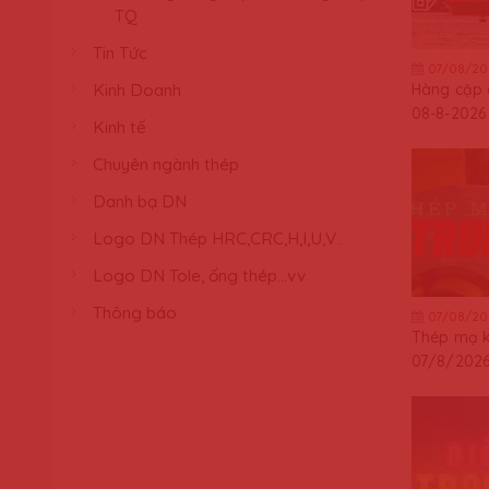
TQ
Tin Tức
07/08/20
Kinh Doanh
Hàng cập
08-8-2026
Kinh tế
Chuyên ngành thép
Danh bạ DN
Logo DN Thép HRC,CRC,H,I,U,V..
Logo DN Tole, ống thép...vv
Thông báo
07/08/20
Thép mạ 
07/8/202