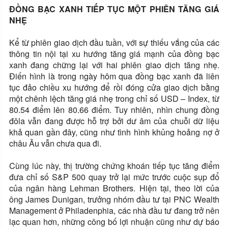
ĐỒNG BẠC XANH TIẾP TỤC MỘT PHIÊN TĂNG GIÁ
NHẸ
Kể từ phiên giao dịch đầu tuần, với sự thiếu vắng của các
thông tin nội tại xu hướng tăng giá mạnh của đồng bạc
xanh đang chững lại với hai phiên giao dịch tăng nhẹ.
Điến hình là trong ngày hôm qua đồng bạc xanh đã liên
tục đảo chiều xu hướng để rồi đóng cửa giao dịch bằng
một chênh lệch tăng giá nhẹ trong chỉ số USD – Index, từ
80.54 điểm lên 80.66 điểm. Tuy nhiên, nhìn chung đồng
đôla vẫn đang được hỗ trợ bởi dư âm của chuỗi dữ liệu
khả quan gần đây, cũng như tình hình khủng hoảng nợ ở
châu Âu vẫn chưa qua đi.
Cùng lúc này, thị trường chứng khoán tiếp tục tăng điểm
đưa chỉ số S&P 500 quay trở lại mức trước cuộc sụp đổ
của ngân hàng Lehman Brothers. Hiện tại, theo lời của
ông James Dunigan, trưởng nhóm đầu tư tại PNC Wealth
Management ở Philadenphia, các nhà đầu tư đang trở nên
lạc quan hơn, những công bố lợi nhuận cũng như dự báo