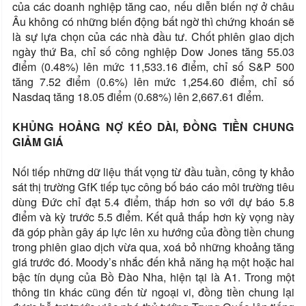
của các doanh nghiệp tăng cao, nếu diễn biến nợ ở châu
Âu không có những biến động bất ngờ thì chứng khoán sẽ
là sự lựa chọn của các nhà đầu tư. Chốt phiên giao dịch
ngày thứ Ba, chỉ số công nghiệp Dow Jones tăng 55.03
điểm (0.48%) lên mức 11,533.16 điểm, chỉ số S&P 500
tăng 7.52 điểm (0.6%) lên mức 1,254.60 điểm, chỉ số
Nasdaq tăng 18.05 điểm (0.68%) lên 2,667.61 điểm.
KHỦNG HOẢNG NỢ KÉO DÀI, ĐỒNG TIỀN CHUNG
GIẢM GIÁ
Nối tiếp những dữ liệu thất vọng từ đầu tuần, công ty khảo
sát thị trường GfK tiếp tục công bố báo cáo môi trường tiêu
dùng Đức chỉ đạt 5.4 điểm, thấp hơn so với dự báo 5.8
điểm và kỳ trước 5.5 điểm. Kết quả thấp hơn kỳ vọng này
đã góp phần gây áp lực lên xu hướng của đồng tiền chung
trong phiên giao dịch vừa qua, xoá bỏ những khoảng tăng
giá trước đó. Moody’s nhắc đến khả năng hạ một hoặc hai
bậc tín dụng của Bồ Đào Nha, hiện tại là A1. Trong một
thông tin khác cũng đến từ ngoại vi, đồng tiền chung lại