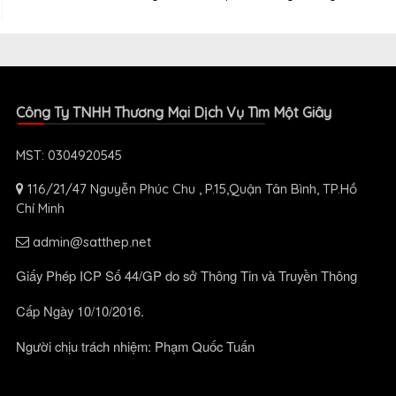
Công Ty TNHH Thương Mại Dịch Vụ Tìm Một Giây
MST: 0304920545
116/21/47 Nguyễn Phúc Chu , P.15,Quận Tân Bình, TP.Hồ
Chí Minh
admin@satthep.net
Giấy Phép ICP Số 44/GP do sở Thông Tin và Truyền Thông
Cấp Ngày 10/10/2016.
Người chịu trách nhiệm: Phạm Quốc Tuấn