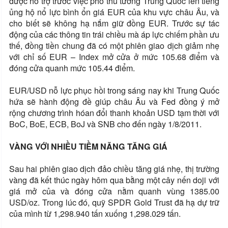
được hỗ trợ trước việc phó thủ tướng Trung Quốc lên tiếng
ủng hộ nổ lực bình ổn giá EUR của khu vực châu Âu, và
cho biết sẽ không hạ nắm giữ đồng EUR. Trước sự tác
động của các thông tin trái chiều mà áp lực chiếm phần ưu
thế, đồng tiền chung đã có một phiên giao dịch giảm nhẹ
với chỉ số EUR – Index mở cửa ở mức 105.68 điểm và
đóng cửa quanh mức 105.44 điểm.
EUR/USD nỗ lực phục hồi trong sáng nay khi Trung Quốc
hứa sẽ hành động đề giúp châu Âu và Fed đồng ý mở
rộng chương trình hóan đổi thanh khoản USD tạm thời với
BoC, BoE, ECB, BoJ và SNB cho đến ngày 1/8/2011.
VÀNG VỚI NHIỀU TIỀM NĂNG TĂNG GIÁ
Sau hai phiên giao dịch đảo chiều tăng giá nhẹ, thị trường
vàng đã kết thúc ngày hôm qua bằng một cây nến doji với
giá mở của và đóng cửa nằm quanh vùng 1385.00
USD/oz. Trong lúc đó, quỹ SPDR Gold Trust đã hạ dự trữ
của mình từ 1,298.940 tấn xuống 1,298.029 tấn.