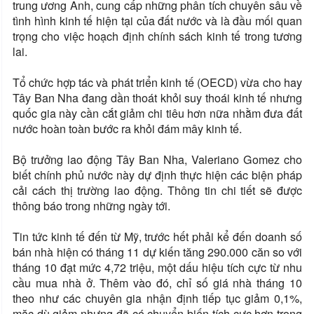
trung ương Anh, cung cấp những phân tích chuyên sâu về
tình hình kinh tế hiện tại của đất nước và là đầu mối quan
trọng cho việc hoạch định chính sách kinh tế trong tương
lai.
Tổ chức hợp tác và phát triển kinh tế (OECD) vừa cho hay
Tây Ban Nha đang dần thoát khỏi suy thoái kinh tế nhưng
quốc gia này cần cắt giảm chi tiêu hơn nữa nhằm đưa đất
nước hoàn toàn bước ra khỏi đám mây kinh tế.
Bộ trưởng lao động Tây Ban Nha, Valeriano Gomez cho
biết chính phủ nước này dự định thực hiện các biện pháp
cải cách thị trường lao động. Thông tin chi tiết sẽ được
thông báo trong những ngày tới.
Tin tức kinh tế đến từ Mỹ, trước hết phải kể đến doanh số
bán nhà hiện có tháng 11 dự kiến tăng 290.000 căn so với
tháng 10 đạt mức 4,72 triệu, một dấu hiệu tích cực từ nhu
cầu mua nhà ở. Thêm vào đó, chỉ số giá nhà tháng 10
theo như các chuyên gia nhận định tiếp tục giảm 0,1%,
mặc dù giảm nhưng đã có chuyển biến tích cực hơn trong