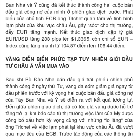
Ban Nha và Ý cũng đã kết thúc thành công hai cuộc bán
đấu giá công nợ của mình ở phiên giao dịch trước. Phát
biểu của chủ tịch ECB ông Trichet quan tâm về tình hình
lạm phát của khu vực châu Âu, gây “sốc” cho thị trường,
đẩy EUR tăng mạnh. Kết thúc giao dịch cặp tỷ giá
EUR/USD tăng 233 pips lên $1.3365, còn chỉ số EUR –
Index cũng tăng mạnh từ 104.87 điểm lên 106.44 điểm.
VÀNG DIỄN BIẾN PHỨC TẠP TUY NHIÊN GIỚI ĐẦU
TƯ CHÂU Á VẪN MUA VÀO
Sau khi Bồ Đào Nha bán đấu giá trái phiếu chính phủ
thành công ở ngày thứ Tư, vàng đã sớm giảm giá ngay từ
đầu phiên trước với kỳ vọng hai cuộc bán đấu giá công nợ
của Tây Ban Nha và Ý sẽ diễn ra với kết quả tương tự.
Đến giữa phiên giao dịch, đã có lúc giá vàng được hỗ trợ
tăng trở lại khi báo cáo từ thị trường việc làm của Mỹ được
công bố xấu hơn kỳ vọng cùng với những “lo lắng” của
ông Trichet về việc lạm phát tại khu vực châu Âu đã vượt
qua mục tiêu của ECB. Trước tác động của các thông tin