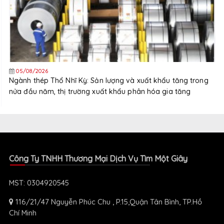
05/08/2026
Ngành thép Thổ Nhĩ Kỳ: Sản lượng và xuất khẩu tăng trong
nửa đầu năm, thị trường xuất khẩu phân hóa gia tăng
Công Ty TNHH Thương Mại Dịch Vụ Tìm Một Giây
MST: 0304920545
116/21/47 Nguyễn Phúc Chu , P.15,Quận Tân Bình, TP.Hồ
Chí Minh