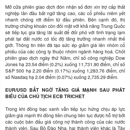
Mở cửa phiên giao dịch đón nhận số đơn xin trợ cấp thất
nghiệp lần đầu bất ngờ tăng cao, các cổ phiếu niêm yết
nhanh chóng rớt điểm từ đầu phiên. Bên cạnh đó, thị
trường chứng khoán còn đối mặt với khả năng Trung Quốc
sẽ tiếp tục gia tăng lãi suất để đối phó với tình trạng lạm
phát tại đất nước có tốc độ tăng trưởng nhanh nhất thế
giới. Thông tin trên đã tạo sức ép giảm giá lên nhóm cổ
phiếu của các công ty thuộc nhóm ngành hàng hoá. Chốt
phiên giao dịch ngày thứ Năm, chỉ số công nghiệp Dow
Jones hạ 23.54 điểm (0.2%) xuống 11,731.90 điểm, chỉ số
S&P 500 hạ 2.20 điểm (0.17%) xuống 1,283.76 điểm, chỉ
số Nasdaq hạ 2.04 điểm (0.07%) xuống 2,735.29 điểm.
EUR/USD BẤT NGỜ TĂNG GIÁ MẠNH SAU PHÁT
BIỂU CỦA CHỦ TỊCH ECB TRICHET
Trong khi đồng bạc xanh vẫn tiếp tục hứng chịu áp lực
giảm giá mạnh thì đồng tiền chung liên tục được hỗ trợ bởi
các cuộc bán đấu giá công nợ thành công của các nước
thành viên. Sau Bồ Đào Nha, hai thành viên khác là Tây