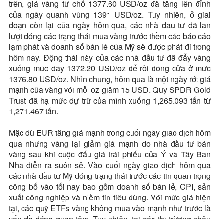
trên, giá vàng từ chỗ 1377.60 USD/oz đã tăng lên đỉnh
của ngày quanh vùng 1391 USD/oz. Tuy nhiên, ở giai
đoạn còn lại của ngày hôm qua, các nhà đầu tư đã lần
lượt đóng các trạng thái mua vàng trước thềm các báo cáo
lạm phát và doanh số bán lẻ của Mỹ sẽ được phát đi trong
hôm nay. Động thái này của các nhà đầu tư đã đẩy vàng
xuống mức đáy 1372.20 USD/oz để rồi đóng cửa ở mức
1376.80 USD/oz. Nhìn chung, hôm qua là một ngày rớt giá
mạnh của vàng với mỗi oz giảm 15 USD. Quỹ SPDR Gold
Trust đã hạ mức dự trữ của mình xuống 1,265.093 tấn từ
1,271.467 tấn.
Mặc dù EUR tăng giá mạnh trong cuối ngày giao dịch hôm
qua nhưng vàng lại giảm giá mạnh do nhà đầu tư bán
vàng sau khi cuộc đấu giá trái phiếu của Ý và Tây Ban
Nha diễn ra suôn sẻ. Vào cuối ngày giao dịch hôm qua
các nhà đầu tư Mỹ đóng trạng thái trước các tin quan trọng
công bố vào tối nay bao gồm doanh số bán lẻ, CPI, sản
xuất công nghiệp và niềm tin tiêu dùng. Với mức giá hiện
tại, các quỹ ETFs vàng không mua vào mạnh như trước là
vấn đề đáng quan tâm. Tuy nhiên, tại các thị trừơng châu