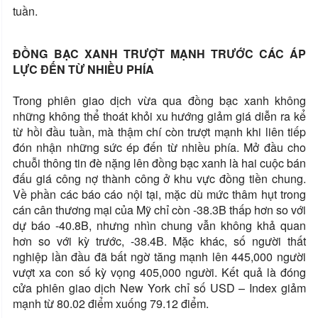
tuần.
ĐỒNG BẠC XANH TRƯỢT MẠNH TRƯỚC CÁC ÁP
LỰC ĐẾN TỪ NHIỀU PHÍA
Trong phiên giao dịch vừa qua đồng bạc xanh không
những không thể thoát khỏi xu hướng giảm giá diễn ra kể
từ hồi đầu tuần, mà thậm chí còn trượt mạnh khi liên tiếp
đón nhận những sức ép đến từ nhiều phía. Mở đầu cho
chuỗi thông tin đè nặng lên đồng bạc xanh là hai cuộc bán
đấu giá công nợ thành công ở khu vực đồng tiền chung.
Về phần các báo cáo nội tại, mặc dù mức thâm hụt trong
cán cân thương mại của Mỹ chỉ còn -38.3B thấp hơn so với
dự báo -40.8B, nhưng nhìn chung vẫn không khả quan
hơn so với kỳ trước, -38.4B. Mặc khác, số người thất
nghiệp lần đầu đã bất ngờ tăng mạnh lên 445,000 người
vượt xa con số kỳ vọng 405,000 người. Kết quả là đóng
cửa phiên giao dịch New York chỉ số USD – Index giảm
mạnh từ 80.02 điểm xuống 79.12 điểm.