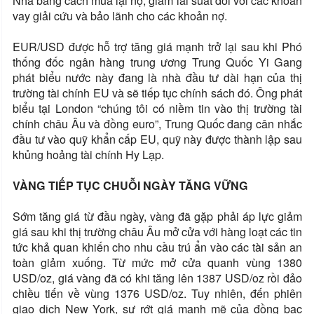
Nha bằng cách mua lại nợ, giảm lãi suất đối với các khoản
vay giải cứu và bảo lãnh cho các khoản nợ.
EUR/USD được hỗ trợ tăng giá mạnh trở lại sau khi Phó
thống đốc ngân hàng trung ương Trung Quốc Yi Gang
phát biểu nước này đang là nhà đầu tư dài hạn của thị
trường tài chính EU và sẽ tiếp tục chính sách đó. Ông phát
biểu tại London “chúng tôi có niềm tin vào thị trường tài
chính châu Âu và đồng euro”, Trung Quốc đang cân nhắc
đầu tư vào quỹ khẩn cấp EU, quỹ này được thành lập sau
khủng hoảng tài chính Hy Lạp.
VÀNG TIẾP TỤC CHUỖI NGÀY TĂNG VỮNG
Sớm tăng giá từ đầu ngày, vàng đã gặp phải áp lực giảm
giá sau khi thị trường châu Âu mở cửa với hàng loạt các tin
tức khả quan khiến cho nhu cầu trú ẩn vào các tài sản an
toàn giảm xuống. Từ mức mở cửa quanh vùng 1380
USD/oz, giá vàng đã có khi tăng lên 1387 USD/oz rồi đảo
chiều tiến về vùng 1376 USD/oz. Tuy nhiên, đến phiên
giao dịch New York, sự rớt giá mạnh mẽ của đồng bạc