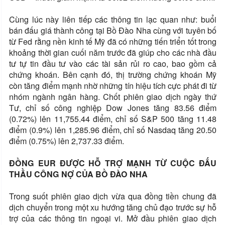
Cùng lúc này liên tiếp các thông tin lạc quan như: buổi
bán đấu giá thành công tại Bồ Đào Nha cùng với tuyên bố
từ Fed rằng nền kinh tế Mỹ đã có những tiến triển tốt trong
khoảng thời gian cuối năm trước đã giúp cho các nhà đầu
tư tự tin đầu tư vào các tài sản rủi ro cao, bao gồm cả
chứng khoán. Bên cạnh đó, thị trường chứng khoán Mỹ
còn tăng điểm mạnh nhờ những tín hiệu tích cực phát đi từ
nhóm ngành ngân hàng. Chốt phiên giao dịch ngày thứ
Tư, chỉ số công nghiệp Dow Jones tăng 83.56 điểm
(0.72%) lên 11,755.44 điểm, chỉ số S&P 500 tăng 11.48
điểm (0.9%) lên 1,285.96 điểm, chỉ số Nasdaq tăng 20.50
điểm (0.75%) lên 2,737.33 điểm.
ĐỒNG EUR ĐƯỢC HỖ TRỢ MẠNH TỪ CUỘC ĐẤU
THẦU CÔNG NỢ CỦA BỒ ĐÀO NHA
Trong suốt phiên giao dịch vừa qua đồng tiền chung đã
dịch chuyển trong một xu hướng tăng chủ đạo trước sự hỗ
trợ của các thông tin ngoại vi. Mở đầu phiên giao dịch