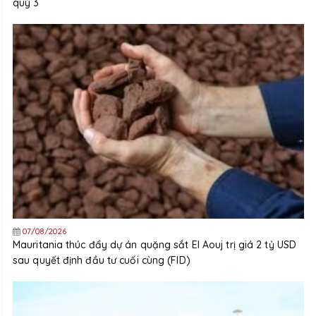
quý 3
07/08/2026
Mauritania thúc đẩy dự án quặng sắt El Aouj trị giá 2 tỷ USD
sau quyết định đầu tư cuối cùng (FID)