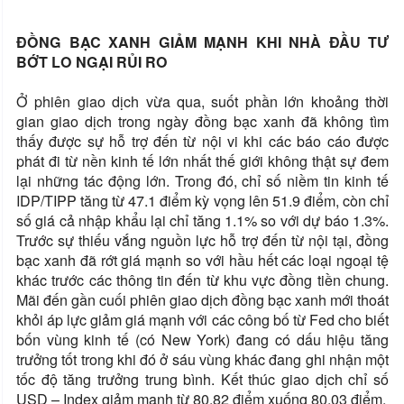
ĐỒNG BẠC XANH GIẢM MẠNH KHI NHÀ ĐẦU TƯ
BỚT LO NGẠI RỦI RO
Ở phiên giao dịch vừa qua, suốt phần lớn khoảng thời
gian giao dịch trong ngày đồng bạc xanh đã không tìm
thấy được sự hỗ trợ đến từ nội vi khi các báo cáo được
phát đi từ nền kinh tế lớn nhất thế giới không thật sự đem
lại những tác động lớn. Trong đó, chỉ số niềm tin kinh tế
IDP/TIPP tăng từ 47.1 điểm kỳ vọng lên 51.9 điểm, còn chỉ
số giá cả nhập khẩu lại chỉ tăng 1.1% so với dự báo 1.3%.
Trước sự thiếu vắng nguồn lực hỗ trợ đến từ nội tại, đồng
bạc xanh đã rớt giá mạnh so với hầu hết các loại ngoại tệ
khác trước các thông tin đến từ khu vực đồng tiền chung.
Mãi đến gần cuối phiên giao dịch đồng bạc xanh mới thoát
khỏi áp lực giảm giá mạnh với các công bố từ Fed cho biết
bốn vùng kinh tế (có New York) đang có dấu hiệu tăng
trưởng tốt trong khi đó ở sáu vùng khác đang ghi nhận một
tốc độ tăng trưởng trung bình. Kết thúc giao dịch chỉ số
USD – Index giảm mạnh từ 80.82 điểm xuống 80.03 điểm.