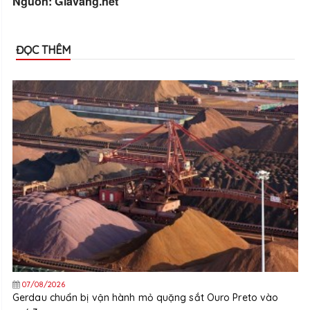
Nguồn: Giavang.net
ĐỌC THÊM
07/08/2026
Gerdau chuẩn bị vận hành mỏ quặng sắt Ouro Preto vào