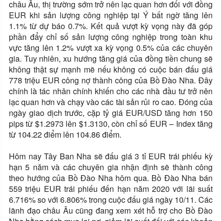
châu Âu, thị trường sớm trở nên lạc quan hơn đối với đồng
EUR khi sản lượng công nghiệp tại Ý bất ngờ tăng lên
1.1% từ dự báo 0.7%. Kết quả vượt kỳ vọng này đã góp
phần đẩy chỉ số sản lượng công nghiệp trong toàn khu
vực tăng lên 1.2% vượt xa kỳ vọng 0.5% của các chuyên
gia. Tuy nhiên, xu hướng tăng giá của đồng tiền chung sẽ
không thật sự mạnh mẽ nếu không có cuộc bán đấu giá
778 triệu EUR công nợ thành công của Bồ Đào Nha. Đây
chính là tác nhân chính khiến cho các nhà đầu tư trở nên
lạc quan hơn và chạy vào các tài sản rủi ro cao. Đóng của
ngày giao dịch trước, cặp tỷ giá EUR/USD tăng hơn 150
pips từ $1.2973 lên $1.3130, còn chỉ số EUR – Index tăng
từ 104.22 điểm lên 104.86 điểm.
Hôm nay Tây Ban Nha sẽ đấu giá 3 tỉ EUR trái phiếu kỳ
hạn 5 năm và các chuyên gia nhận định sẽ thành công
theo hướng của Bồ Đào Nha hôm qua. Bồ Đào Nha bán
559 triệu EUR trái phiếu đến hạn năm 2020 với lãi suất
6.716% so với 6.806% trong cuộc đấu giá ngày 10/11. Các
lãnh đạo châu Âu cũng đang xem xét hỗ trợ cho Bồ Đào