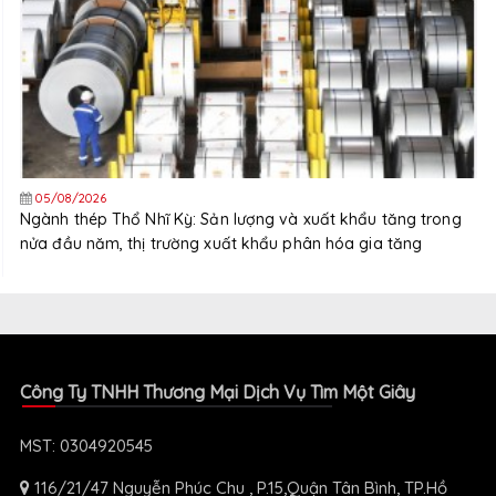
05/08/2026
Ngành thép Thổ Nhĩ Kỳ: Sản lượng và xuất khẩu tăng trong
nửa đầu năm, thị trường xuất khẩu phân hóa gia tăng
Công Ty TNHH Thương Mại Dịch Vụ Tìm Một Giây
MST: 0304920545
116/21/47 Nguyễn Phúc Chu , P.15,Quận Tân Bình, TP.Hồ