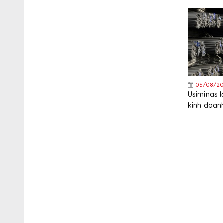
tăng trưở
năm
05/08/20
Usiminas 
kinh doanh