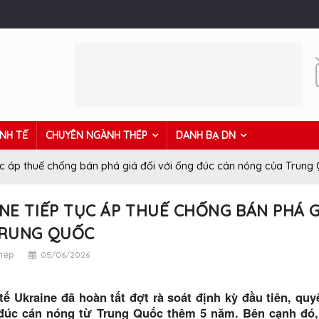
INH TẾ
CHUYÊN NGÀNH THÉP
DANH BẠ DN
ục áp thuế chống bán phá giá đối với ống đúc cán nóng của Trung
NE TIẾP TỤC ÁP THUẾ CHỐNG BÁN PHÁ 
TRUNG QUỐC
thép
05/06/2026
tế Ukraine đã hoàn tất đợt rà soát định kỳ đầu tiên, qu
đúc cán nóng từ Trung Quốc thêm 5 năm. Bên cạnh đó,