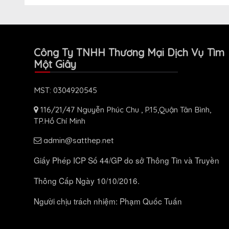
Công Ty TNHH Thương Mại Dịch Vụ Tìm
Một Giây
MST: 0304920545
116/21/47 Nguyễn Phúc Chu , P.15,Quận Tân Bình,
TP.Hồ Chí Minh
admin@satthep.net
Giấy Phép ICP Số 44/GP do sở Thông Tin và Truyền
Thông Cấp Ngày 10/10/2016.
Người chịu trách nhiệm: Phạm Quốc Tuấn