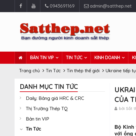
0943691169
admin@satthep.net
BẢN TIN VIP
TIN TỨC
KINH DOANH
K
Trang chủ
Tin Tức
Tin thép thế giới
Ukraine tiếp t
DANH MỤC TIN TỨC
UKRAI
Daily: Bảng giá HRC & CRC
CỦA 
Thị Trường Thép TQ
bởi Sắt 
Bản tin VIP
Bộ Kinh 
Tin Tức
với ống 