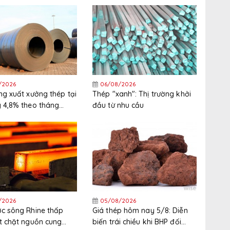
nửa đầu năm 2026
năm tài chính 2025/2026
/2026
06/08/2026
ng xuất xưởng thép tại
Thép "xanh": Thị trường khởi
 4,8% theo tháng
đầu từ nhu cầu
háng 6
/2026
05/08/2026
c sông Rhine thấp
Giá thép hôm nay 5/8: Diễn
t chặt nguồn cung
biến trái chiều khi BHP đối