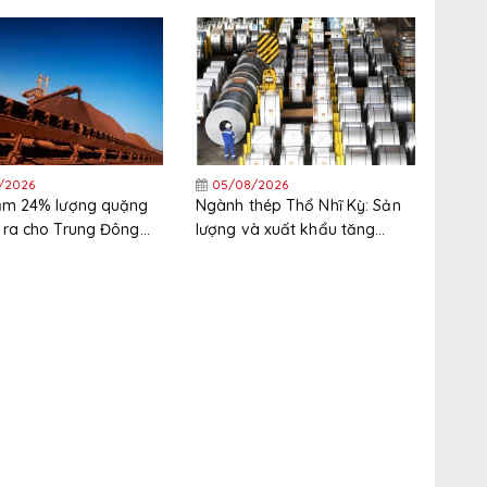
 Tây Bắc Châu Âu
mặt đình công tại cảng xuất
khẩu quặng sắt lớn nhất thế
giới
/2026
05/08/2026
iảm 24% lượng quặng
Ngành thép Thổ Nhĩ Kỳ: Sản
 ra cho Trung Đông
lượng và xuất khẩu tăng
nửa đầu năm
trong nửa đầu năm, thị trường
xuất khẩu phân hóa gia tăng