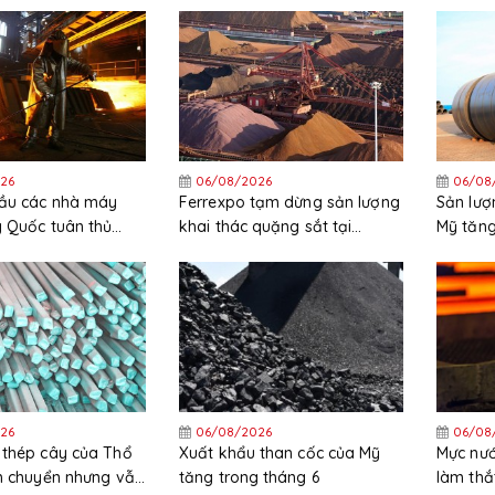
ẽm nhập khẩu từ
quý 2 năm 2026
trong 
c và Hàn Quốc
26
06/08/2026
06/08
cầu các nhà máy
Ferrexpo tạm dừng sản lượng
Sản lượ
g Quốc tuân thủ
khai thác quặng sắt tại
Mỹ tăng
ặt các quy định
Ukraine
trong t
26
06/08/2026
06/08
 thép cây của Thổ
Xuất khẩu than cốc của Mỹ
Mực nướ
ch chuyển nhưng vẫn
tăng trong tháng 6
làm thắ