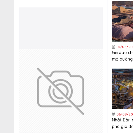
07/08/20
Gerdau ch
mỏ quặng 
quý 3
06/08/20
Nhật Bản 
phá giá đ