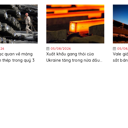
ng trong nửa đầu
HRC tại
26
05/08/2026
05/08
lạc quan về mảng
Xuất khẩu gang thỏi của
Vale g
 thép trong quý 3
Ukraine tăng trong nửa đầu
sắt bán
năm
trong 