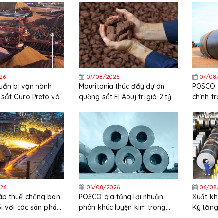
26
07/08/2026
07/08
uẩn bị vận hành
Mauritania thúc đẩy dự án
POSCO c
sắt Ouro Preto vào
quặng sắt El Aouj trị giá 2 tỷ
chính t
USD sau quyết định đầu tư
chi phí 
cuối cùng (FID)
cao
26
06/08/2026
06/08
áp thuế chống bán
POSCO gia tăng lợi nhuận
Xuất kh
ối với các sản phẩm
phân khúc luyện kim trong
Kỳ tăng