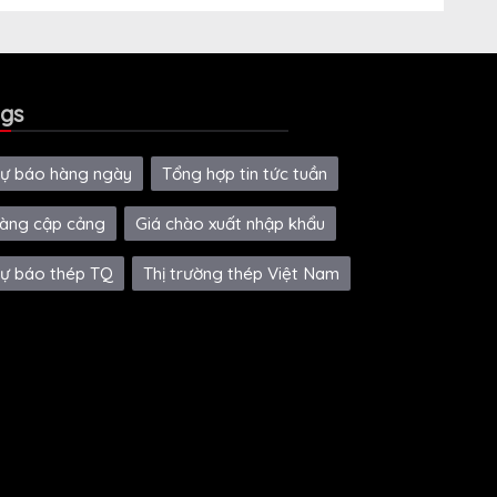
gs
ự báo hàng ngày
Tổng hợp tin tức tuần
àng cập cảng
Giá chào xuất nhập khẩu
ự báo thép TQ
Thị trường thép Việt Nam