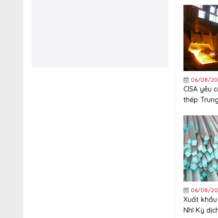
thép mạ k
Trung Quố
06/08/20
CISA yêu 
thép Trun
nghiêm ng
xuất khẩu
06/08/20
Xuất khẩu
Nhĩ Kỳ dị