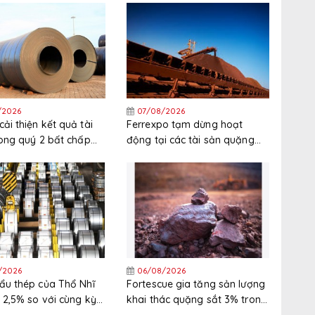
/2026
07/08/2026
ải thiện kết quả tài
Ferrexpo tạm dừng hoạt
rong quý 2 bất chấp
động tại các tài sản quặng
nguyên liệu thô tăng
sắt ở Ukraine
/2026
06/08/2026
ẩu thép của Thổ Nhĩ
Fortescue gia tăng sản lượng
 2,5% so với cùng kỳ
khai thác quặng sắt 3% trong