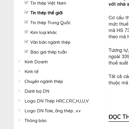
Tin thép Việt Nam
với nhà 
Tin thép thế giới
Cơ cấu t
Tin thép Trung Quốc
mức thuế
mã HS 73
Kim loại khác
theo mã H
Văn bản ngành thép
Tương tự,
Báo giá thép tuần
ngoài 33
Kinh Doanh
thuế suất
Kinh tế
Tất cả cá
Chuyên ngành thép
thuộc mã 
Danh bạ DN
Logo DN Thép HRC,CRC,H,I,U,V..
Logo DN Tole, ống thép...vv
ĐỌC T
Thông báo