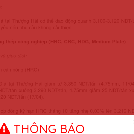
:
iá tại Thượng Hải có thể dao động quanh 3.100-3.120 NDT/t
yếu nếu nhu cầu không cải thiện.
ng thép công nghiệp (HRC, CRC, HDG, Medium Plate)
 và giao dịch
n cán nóng (HRC)
 Giá tại Thượng Hải giảm từ 3.350 NDT/tấn (4,75mm, 11/0
NDT/tấn xuống 3.290 NDT/tấn, 4.75mm giảm 25 NDT/tấn xu
20 NDT/tấn (17/04).
Hợp đồng kỳ hạn HRC tháng 10 tăng nhẹ 0,03% lên 3.216 ND
ận trọng.
THÔNG BÁO
u: Chỉ số HRC FOB Trung Quốc ổn định ở 448 USD/tấn, gi