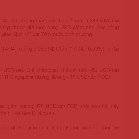
0 NDT/tấn trong tuần, kết thúc ở mức 3.286 NDT/tấn
nhưng chỉ số giá theo đồng USD giảm nhẹ, dao động
, giao dịch chỉ đạt 70% mức bình thường.
(14/04) xuống 3.089 NDT/tấn (17/04, -0,39%), phản
4 USD/tấn. Giá chào xuất khẩu ở mức 450 USD/tấn
CFR Singapore (tương đương 440 USD/tấn FOB).
hào giảm xuống 470 USD/tấn FOB, một số nhà máy
ạm, với tâm lý bi quan.
/tấn, nhưng giao dịch chậm, không có biến động cụ