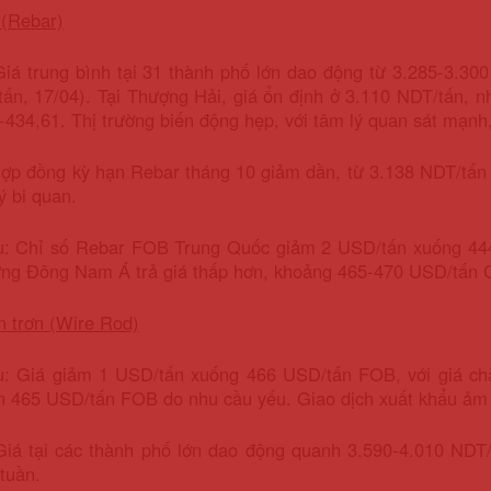
 (Rebar)
Giá trung bình tại 31 thành phố lớn dao động từ 3.285-3.30
ấn, 17/04). Tại Thượng Hải, giá ổn định ở 3.110 NDT/tấn, 
-434,61. Thị trường biến động hẹp, với tâm lý quan sát mạnh
ợp đồng kỳ hạn Rebar tháng 10 giảm dần, từ 3.138 NDT/tấn 
ý bi quan.
u: Chỉ số Rebar FOB Trung Quốc giảm 2 USD/tấn xuống 44
ng Đông Nam Á trả giá thấp hơn, khoảng 465-470 USD/tấn 
n trơn (Wire Rod)
u: Giá giảm 1 USD/tấn xuống 466 USD/tấn FOB, với giá c
 465 USD/tấn FOB do nhu cầu yếu. Giao dịch xuất khẩu ảm đ
 Giá tại các thành phố lớn dao động quanh 3.590-4.010 NDT
 tuần.