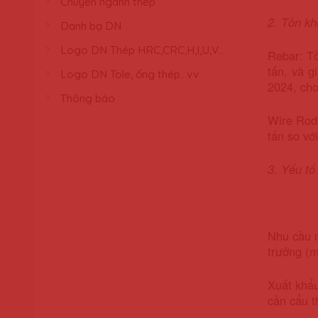
Chuyên ngành thép
2. Tồn kh
Danh bạ DN
Logo DN Thép HRC,CRC,H,I,U,V..
Rebar: Tồ
tấn, và g
Logo DN Tole, ống thép...vv
2024, cho
Thông báo
Wire Rod:
tấn so vớ
3. Yếu tố
Nhu cầu n
trưởng (m
Xuất khẩ
cần cẩu t