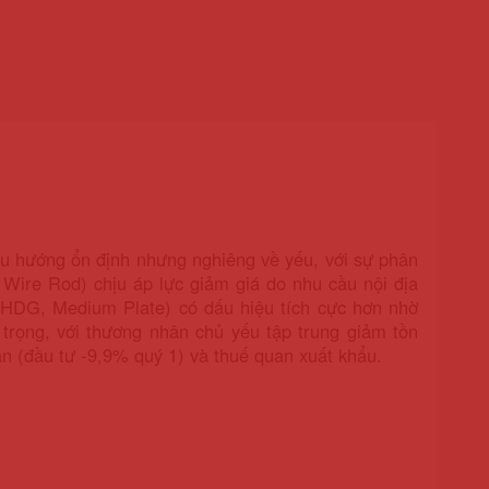
xu hướng ổn định nhưng nghiêng về yếu, với sự phân
Wire Rod) chịu áp lực giảm giá do nhu cầu nội địa
 HDG, Medium Plate) có dấu hiệu tích cực hơn nhờ
n trọng, với thương nhân chủ yếu tập trung giảm tồn
ản (đầu tư -9,9% quý 1) và thuế quan xuất khẩu.