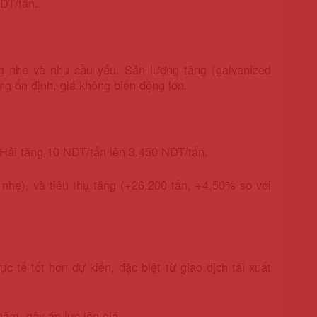
DT/tấn.
g nhẹ và nhu cầu yếu. Sản lượng tăng (galvanized
ng ổn định, giá không biến động lớn.
 Hải tăng 10 NDT/tấn lên 3.450 NDT/tấn.
 nhẹ), và tiêu thụ tăng (+26.200 tấn, +4,50% so với
 tế tốt hơn dự kiến, đặc biệt từ giao dịch tái xuất
ậm, gây áp lực lên giá.