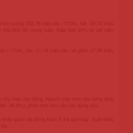
04) xuống 532,76 triệu tấn (17/04), tức -30,33 triệu
ảm 450.000 tấn trong tuần, thấp hơn 30% so với năm
n (17/04), tức -11,18 triệu tấn, và giảm 27,90 triệu
iêu thụ thép xây dựng. Ngành máy móc xây dựng tăng
địa -58,8%), phản ánh nhu cầu xây dựng yếu.
t khẩu giảm do Đông Nam Á trả giá thấp. Xuất khẩu
hép.