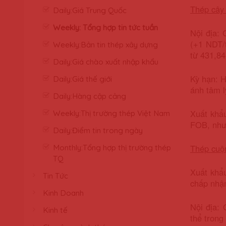
Thép cây
Daily:Giá Trung Quốc
Weekly: Tổng hợp tin tức tuần
Nội địa: 
(+1 NDT/t
Weekly:Bản tin thép xây dựng
từ 431,84
Daily:Giá chào xuất nhập khẩu
Kỳ hạn: H
Daily:Giá thế giới
ánh tâm l
Daily:Hàng cập cảng
Xuất khẩ
Weekly:Thị trường thép Việt Nam
FOB, như
Daily:Điểm tin trong ngày
Thép cuộ
Monthly:Tổng hợp thị trường thép
TQ
Xuất khẩ
Tin Tức
chấp nhận
Kinh Doanh
Nội địa:
Kinh tế
thể trong