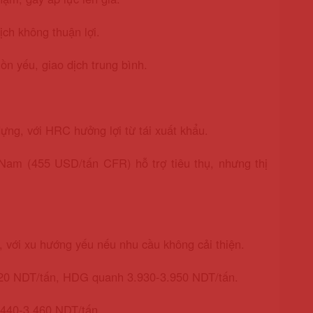
ch không thuận lợi.
n yếu, giao dịch trung bình.
ựng, với HRC hưởng lợi từ tái xuất khẩu.
am (455 USD/tấn CFR) hỗ trợ tiêu thụ, nhưng thị
 với xu hướng yếu nếu nhu cầu không cải thiện.
820 NDT/tấn, HDG quanh 3.930-3.950 NDT/tấn.
.440-3.460 NDT/tấn.