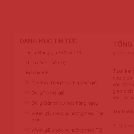
DANH MỤC TIN TỨC
TỔNG 
Daily: Bảng giá HRC & CRC
bởi Sắt 
Thị Trường Thép TQ
Tuần kết 
Bản tin VIP
hóa giữa 
Monthly: Tổng hợp thép thế giới
yếu và x
giao dịch
Daily:Tin thế giới
kho, tron
Daily: Bản tin dự báo hàng ngày
Thị trườ
Weekly:Dự báo xu hướng thép Thế
giới
1. Giá cả
Weekly:Dự báo xu hướng thép TQ