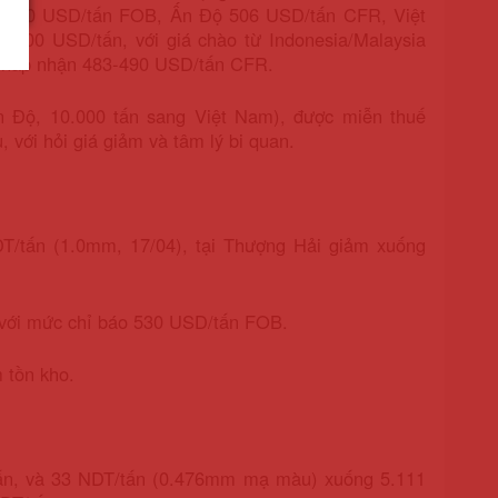
5-470 USD/tấn FOB, Ấn Độ 506 USD/tấn CFR, Việt
00 USD/tấn, với giá chào từ Indonesia/Malaysia
chấp nhận 483-490 USD/tấn CFR.
Ấn Độ, 10.000 tấn sang Việt Nam), được miễn thuế
, với hỏi giá giảm và tâm lý bi quan.
DT/tấn (1.0mm, 17/04), tại Thượng Hải giảm xuống
ới mức chỉ báo 530 USD/tấn FOB.
 tồn kho.
tấn, và 33 NDT/tấn (0.476mm mạ màu) xuống 5.111