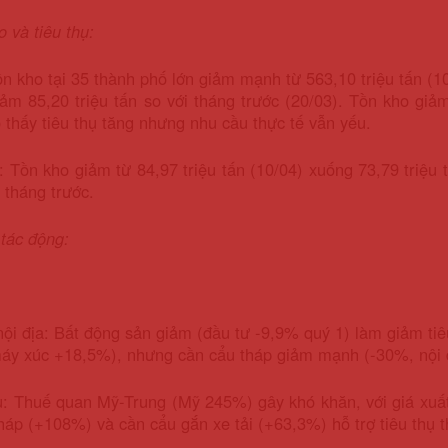
o và tiêu thụ:
n kho tại 35 thành phố lớn giảm mạnh từ 563,10 triệu tấn (10/
iảm 85,20 triệu tấn so với tháng trước (20/03). Tồn kho gi
 thấy tiêu thụ tăng nhưng nhu cầu thực tế vẫn yếu.
 Tồn kho giảm từ 84,97 triệu tấn (10/04) xuống 73,79 triệu tấ
i tháng trước.
 tác động:
ội địa: Bất động sản giảm (đầu tư -9,9% quý 1) làm giảm t
áy xúc +18,5%), nhưng cần cẩu tháp giảm mạnh (-30%, nội 
u: Thuế quan Mỹ-Trung (Mỹ 245%) gây khó khăn, với giá xuấ
háp (+108%) và cần cẩu gắn xe tải (+63,3%) hỗ trợ tiêu thụ t