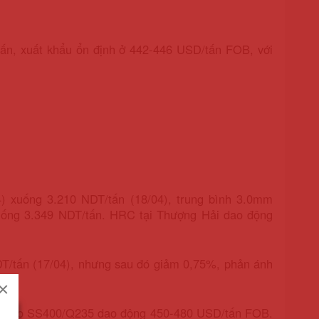
ấn, xuất khẩu ổn định ở 442-446 USD/tấn FOB, với
4) xuống 3.210 NDT/tấn (18/04), trung bình 3.0mm
ống 3.349 NDT/tấn. HRC tại Thượng Hải dao động
T/tấn (17/04), nhưng sau đó giảm 0,75%, phản ánh
×
á chào SS400/Q235 dao động 450-480 USD/tấn FOB.