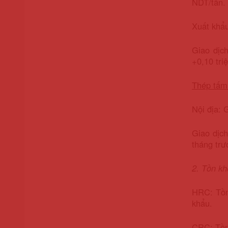
NDT/tấn. 
Xuất khẩ
Giao dịc
+0,10 tri
Thép tấm
Nội địa: 
Giao dịch
tháng trư
2. Tồn kh
HRC: Tồn 
khẩu.
CRC: Tồn 