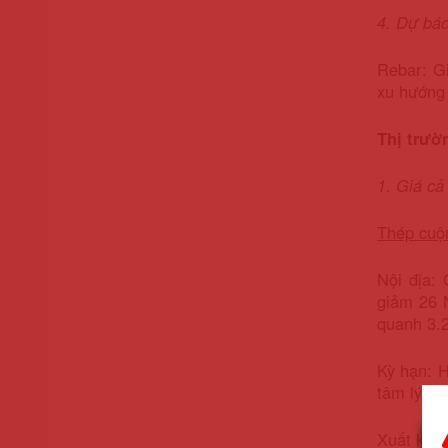
4. Dự báo
Rebar: G
xu hướng 
Thị trườ
1. Giá cả
Thép cuộ
Nội địa:
giảm 26 
quanh 3.2
Kỳ hạn: 
tâm lý th
Xuất khẩ