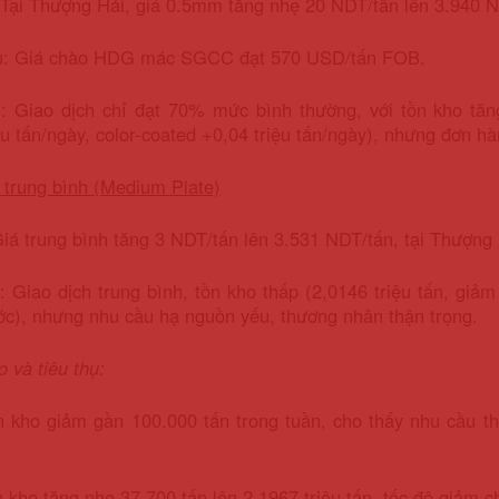
Tại Thượng Hải, giá 0.5mm tăng nhẹ 20 NDT/tấn lên 3.940 N
u: Giá chào HDG mác SGCC đạt 570 USD/tấn FOB.
h: Giao dịch chỉ đạt 70% mức bình thường, với tồn kho tăn
ệu tấn/ngày, color-coated +0,04 triệu tấn/ngày), nhưng đơn hà
 trung bình (Medium Plate)
Giá trung bình tăng 3 NDT/tấn lên 3.531 NDT/tấn, tại Thượng
: Giao dịch trung bình, tồn kho thấp (2,0146 triệu tấn, giảm
ớc), nhưng nhu cầu hạ nguồn yếu, thương nhân thận trọng.
o và tiêu thụ:
kho giảm gần 100.000 tấn trong tuần, cho thấy nhu cầu thực
kho tăng nhẹ 37.700 tấn lên 2,1967 triệu tấn, tốc độ giảm ch