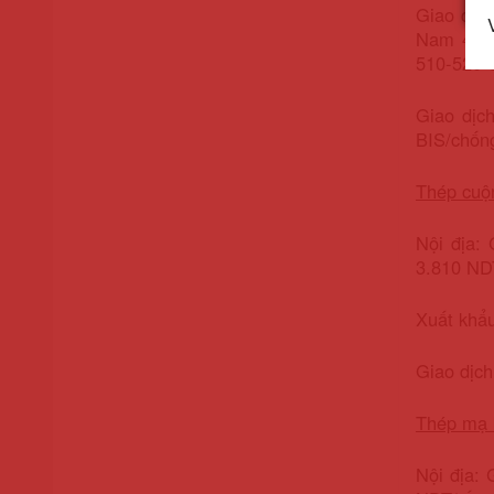
Giao dịc
Nam 455 
510-520 
Giao dịc
BIS/chống
Thép cuộ
Nội địa:
3.810 ND
Xuất khẩ
Giao dịch
Thép mạ
Nội địa: