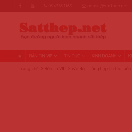
0943691169
admin@satthep.net
BẢN TIN VIP
TIN TỨC
KINH DOANH
K
Trang chủ
Bản tin VIP
Weekly: Tổng hợp tin tức tuần