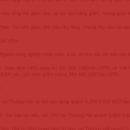
kho tổng thể giảm nhẹ, áp lực bán hàng giảm, nhưng giao dị
ate: Tồn kho giảm nhẹ, tiêu thụ tăng, nhưng nhu cầu hạ nguồ
 tác động:
Ngành công nghiệp (máy móc, ô tô) có nhu cầu tốt hơn xây d
u: Giao dịch HRC sang Ấn Độ (506 USD/tấn CFR) và Việt N
SEAN yếu (giá chào giảm xuống 483-490 USD/tấn CFR).
:
tại Thượng Hải có thể dao động quanh 3.200-3.220 NDT/tấn,
 Giá tiếp tục yếu, với CRC tại Thượng Hải quanh 3.800-3.
ate: Giá ổn định trong biên độ hẹp, tại Thượng Hải quanh 3