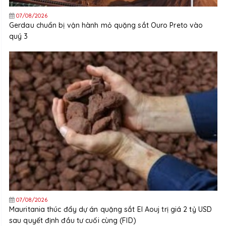
07/08/2026
Gerdau chuẩn bị vận hành mỏ quặng sắt Ouro Preto vào
quý 3
07/08/2026
Mauritania thúc đẩy dự án quặng sắt El Aouj trị giá 2 tỷ USD
sau quyết định đầu tư cuối cùng (FID)