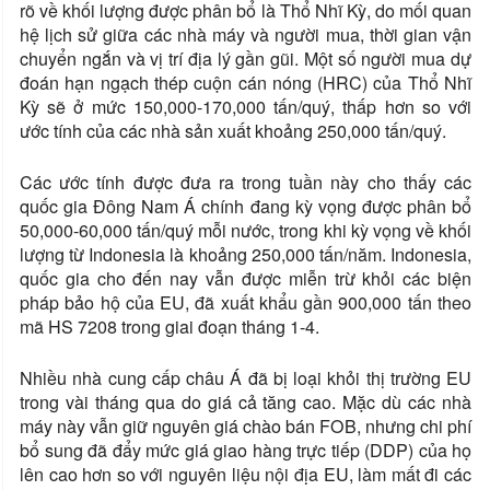
rõ về khối lượng được phân bổ là Thổ Nhĩ Kỳ, do mối quan
hệ lịch sử giữa các nhà máy và người mua, thời gian vận
chuyển ngắn và vị trí địa lý gần gũi. Một số người mua dự
đoán hạn ngạch thép cuộn cán nóng (HRC) của Thổ Nhĩ
Kỳ sẽ ở mức 150,000-170,000 tấn/quý, thấp hơn so với
ước tính của các nhà sản xuất khoảng 250,000 tấn/quý.
Các ước tính được đưa ra trong tuần này cho thấy các
quốc gia Đông Nam Á chính đang kỳ vọng được phân bổ
50,000-60,000 tấn/quý mỗi nước, trong khi kỳ vọng về khối
lượng từ Indonesia là khoảng 250,000 tấn/năm. Indonesia,
quốc gia cho đến nay vẫn được miễn trừ khỏi các biện
pháp bảo hộ của EU, đã xuất khẩu gần 900,000 tấn theo
mã HS 7208 trong giai đoạn tháng 1-4.
Nhiều nhà cung cấp châu Á đã bị loại khỏi thị trường EU
trong vài tháng qua do giá cả tăng cao. Mặc dù các nhà
máy này vẫn giữ nguyên giá chào bán FOB, nhưng chi phí
bổ sung đã đẩy mức giá giao hàng trực tiếp (DDP) của họ
lên cao hơn so với nguyên liệu nội địa EU, làm mất đi các