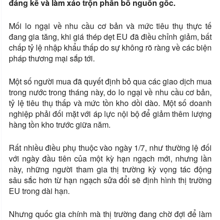
đáng kể và làm xáo trộn phân bổ nguồn gốc.
Mối lo ngại về nhu cầu cơ bản và mức tiêu thụ thực tế
đang gia tăng, khi giá thép dẹt EU đã điều chỉnh giảm, bất
chấp tỷ lệ nhập khẩu thấp do sự không rõ ràng về các biện
pháp thương mại sắp tới.
Một số người mua đã quyết định bỏ qua các giao dịch mua
trong nước trong tháng này, do lo ngại về nhu cầu cơ bản,
tỷ lệ tiêu thụ thấp và mức tồn kho dồi dào. Một số doanh
nghiệp phải đối mặt với áp lực nội bộ để giảm thêm lượng
hàng tồn kho trước giữa năm.
Rất nhiều điều phụ thuộc vào ngày 1/7, như thường lệ đối
với ngày đầu tiên của một kỳ hạn ngạch mới, nhưng lần
này, những người tham gia thị trường kỳ vọng tác động
sâu sắc hơn từ hạn ngạch sửa đổi sẽ định hình thị trường
EU trong dài hạn.
Nhưng quốc gia chính mà thị trường đang chờ đợi để làm