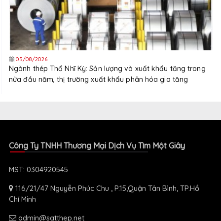
05/08/2026
Ngành thép Thổ Nhĩ Kỳ: Sản lượng và xuất khẩu tăng trong
nửa đầu năm, thị trường xuất khẩu phân hóa gia tăng
Công Ty TNHH Thương Mại Dịch Vụ Tìm Một Giây
MST: 0304920545
116/21/47 Nguyễn Phúc Chu , P.15,Quận Tân Bình, TP.Hồ
Chí Minh
admin@satthep.net