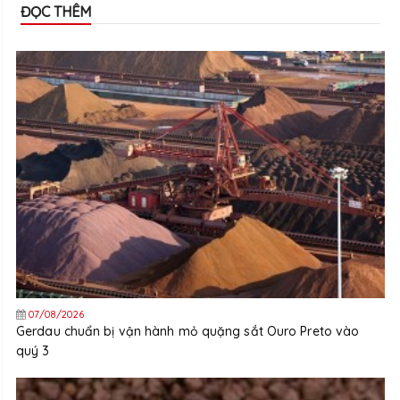
ĐỌC THÊM
07/08/2026
Gerdau chuẩn bị vận hành mỏ quặng sắt Ouro Preto vào
quý 3