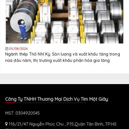
05/08/2026
Ngành thép Thổ Nhĩ Kỳ: Sản lượng và xuất khẩu tăng trong
nửa đầu năm, thị trường xuất khẩu phân hóa gia tăng
Công Ty TNHH Thương Mại Dịch Vụ Tìm Một Giây
MST: 0304920545
116/21/47 Nguyễn Phúc Chu , P.15,Quận Tân Bình, TP.Hồ