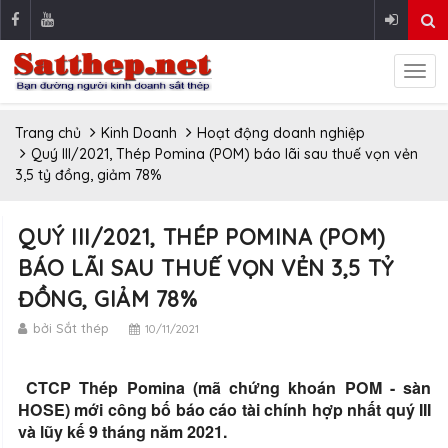
Trang chủ
Kinh Doanh
Hoạt động doanh nghiệp
Quý III/2021, Thép Pomina (POM) báo lãi sau thuế vọn vẻn
3,5 tỷ đồng, giảm 78%
QUÝ III/2021, THÉP POMINA (POM)
BÁO LÃI SAU THUẾ VỌN VẺN 3,5 TỶ
ĐỒNG, GIẢM 78%
bởi Sắt thép
10/11/2021
CTCP Thép Pomina (mã chứng khoán POM - sàn
HOSE) mới công bố báo cáo tài chính hợp nhất quý III
và lũy kế 9 tháng năm 2021.