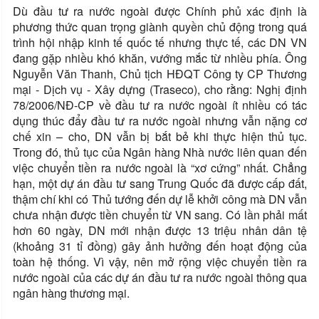
Dù đầu tư ra nước ngoài được Chính phủ xác định là
phương thức quan trọng giành quyền chủ động trong quá
trình hội nhập kinh tế quốc tế nhưng thực tế, các DN VN
đang gặp nhiều khó khăn, vướng mắc từ nhiều phía. Ông
Nguyễn Văn Thanh, Chủ tịch HĐQT Công ty CP Thương
mại - Dịch vụ - Xây dựng (Traseco), cho rằng: Nghị định
78/2006/NĐ-CP về đầu tư ra nước ngoài ít nhiều có tác
dụng thúc đẩy đầu tư ra nước ngoài nhưng vẫn nặng cơ
chế xin – cho, DN vẫn bị bắt bẻ khi thực hiện thủ tục.
Trong đó, thủ tục của Ngân hàng Nhà nước liên quan đến
việc chuyển tiền ra nước ngoài là “xơ cứng” nhất. Chẳng
hạn, một dự án đầu tư sang Trung Quốc đã được cấp đất,
thậm chí khi có Thủ tướng đến dự lễ khởi công mà DN vẫn
chưa nhận được tiền chuyển từ VN sang. Có lần phải mất
hơn 60 ngày, DN mới nhận được 13 triệu nhân dân tệ
(khoảng 31 tỉ đồng) gây ảnh hưởng đến hoạt động của
toàn hệ thống. Vì vậy, nên mở rộng việc chuyển tiền ra
nước ngoài của các dự án đầu tư ra nước ngoài thông qua
ngân hàng thương mại.