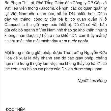
Bà Phạm Thị Lợi, Phó Tổng Giám đốc Công ty CP Cáp và
Vật liệu viễn thông (Sacom), đề nghị các cơ quan quản lý
tại Việt Nam cần quan tâm, hỗ trợ DN nhiều hơn. Cách
đây vài tháng, công ty của bà bị cơ quan quản lý ở
Campuchia thu giữ máy móc thiết bị. Dù đã có văn bản
gửi các bộ ngành ở Việt Nam nhờ tháo gỡ khó khăn nhưng
không nhận được sự hỗ trợ nào khiến DN cảm thấy mất tự
tin khi “một thân một mình” đầu tư ra nước ngoài.
Một trong những giải pháp được Thứ trưởng Nguyễn Đức
Hòa đề xuất là đẩy nhanh tiến độ cấp giấy phép, chẳng
hạn như trong 5 ngày làm việc mà không thấy bộ trả lời, có
thể xem như hồ sơ xin phép của DN đã được chấp nhận.
Người Lao Động
ĐỌC THÊM