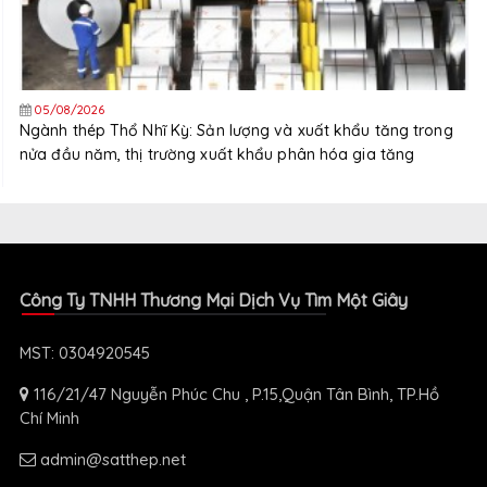
05/08/2026
Ngành thép Thổ Nhĩ Kỳ: Sản lượng và xuất khẩu tăng trong
nửa đầu năm, thị trường xuất khẩu phân hóa gia tăng
Công Ty TNHH Thương Mại Dịch Vụ Tìm Một Giây
MST: 0304920545
116/21/47 Nguyễn Phúc Chu , P.15,Quận Tân Bình, TP.Hồ
Chí Minh
admin@satthep.net