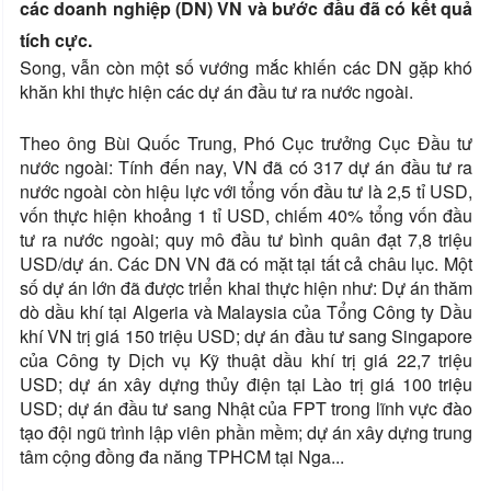
các doanh nghiệp (DN) VN và bước đầu đã có kết quả
tích cực.
Song, vẫn còn một số vướng mắc khiến các DN gặp khó
khăn khi thực hiện các dự án đầu tư ra nước ngoài.
Theo ông Bùi Quốc Trung, Phó Cục trưởng Cục Đầu tư
nước ngoài: Tính đến nay, VN đã có 317 dự án đầu tư ra
nước ngoài còn hiệu lực với tổng vốn đầu tư là 2,5 tỉ USD,
vốn thực hiện khoảng 1 tỉ USD, chiếm 40% tổng vốn đầu
tư ra nước ngoài; quy mô đầu tư bình quân đạt 7,8 triệu
USD/dự án. Các DN VN đã có mặt tại tất cả châu lục. Một
số dự án lớn đã được triển khai thực hiện như: Dự án thăm
dò dầu khí tại Algeria và Malaysia của Tổng Công ty Dầu
khí VN trị giá 150 triệu USD; dự án đầu tư sang Singapore
của Công ty Dịch vụ Kỹ thuật dầu khí trị giá 22,7 triệu
USD; dự án xây dựng thủy điện tại Lào trị giá 100 triệu
USD; dự án đầu tư sang Nhật của FPT trong lĩnh vực đào
tạo đội ngũ trình lập viên phần mềm; dự án xây dựng trung
tâm cộng đồng đa năng TPHCM tại Nga...