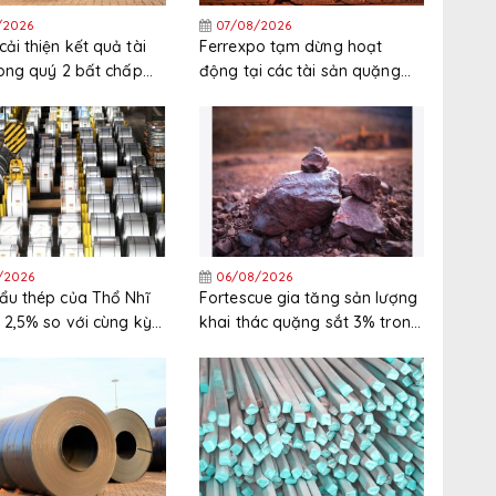
/2026
07/08/2026
ải thiện kết quả tài
Ferrexpo tạm dừng hoạt
rong quý 2 bất chấp
động tại các tài sản quặng
nguyên liệu thô tăng
sắt ở Ukraine
/2026
06/08/2026
ẩu thép của Thổ Nhĩ
Fortescue gia tăng sản lượng
 2,5% so với cùng kỳ
khai thác quặng sắt 3% trong
nửa đầu năm 2026
năm tài chính 2025/2026