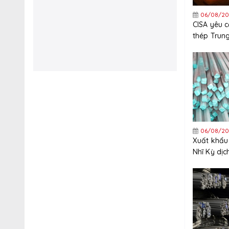
06/08/20
CISA yêu 
thép Trun
nghiêm ng
xuất khẩu
06/08/20
Xuất khẩu
Nhĩ Kỳ dị
tăng trưở
năm