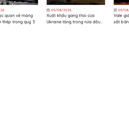
26
05/08/2026
05/08
lạc quan về mảng
Xuất khẩu gang thỏi của
Vale g
 thép trong quý 3
Ukraine tăng trong nửa đầu
sắt bán
năm
trong 