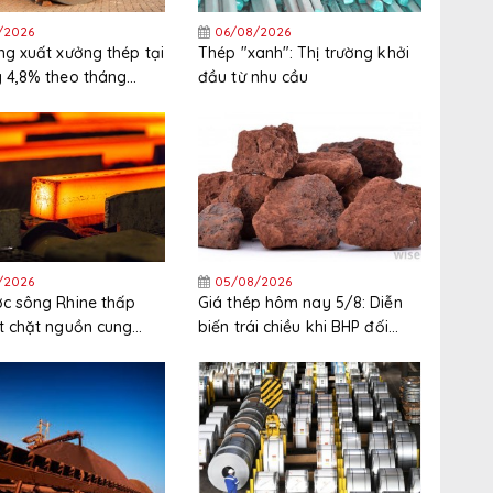
/2026
06/08/2026
ng xuất xưởng thép tại
Thép "xanh": Thị trường khởi
 4,8% theo tháng
đầu từ nhu cầu
háng 6
/2026
05/08/2026
c sông Rhine thấp
Giá thép hôm nay 5/8: Diễn
t chặt nguồn cung
biến trái chiều khi BHP đối
 Tây Bắc Châu Âu
mặt đình công tại cảng xuất
khẩu quặng sắt lớn nhất thế
giới