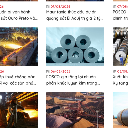
26
07/08/2026
07/08
uẩn bị vận hành
Mauritania thúc đẩy dự án
POSCO c
sắt Ouro Preto vào
quặng sắt El Aouj trị giá 2 tỷ
chính t
USD sau quyết định đầu tư
chi phí 
cuối cùng (FID)
cao
26
06/08/2026
06/08
áp thuế chống bán
POSCO gia tăng lợi nhuận
Xuất kh
ối với các sản phẩm
phân khúc luyện kim trong
Kỳ tăng
ẽm nhập khẩu từ
quý 2 năm 2026
trong 
c và Hàn Quốc