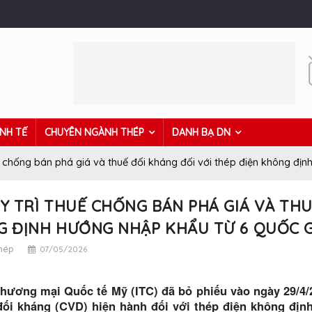
INH TẾ
CHUYÊN NGÀNH THÉP
DANH BẠ DN
ế chống bán phá giá và thuế đối kháng đối với thép điện không địn
Y TRÌ THUẾ CHỐNG BÁN PHÁ GIÁ VÀ THU
 ĐỊNH HƯỚNG NHẬP KHẨU TỪ 6 QUỐC G
thép
07/05/2026
hương mại Quốc tế Mỹ (ITC) đã bỏ phiếu vào ngày 29/4/2
đối kháng (CVD) hiện hành đối với thép điện không đị