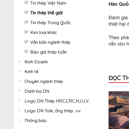
Tin thép Việt Nam
Hàn Quốc
Tin thép thế giới
Đánh giá 
Tin thép Trung Quốc
thiệt hại
Kim loại khác
Theo phán
Văn bản ngành thép
vẫn còn h
Báo giá thép tuần
Kinh Doanh
Kinh tế
ĐỌC T
Chuyên ngành thép
Danh bạ DN
Logo DN Thép HRC,CRC,H,I,U,V..
Logo DN Tole, ống thép...vv
Thông báo