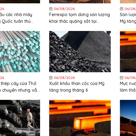
26
06/08/2026
06/08
cầu các nhà máy
Ferrexpo tạm dừng sản lượng
Sản lượ
g Quốc tuân thủ
khai thác quặng sắt tại
Mỹ tăng
ặt các quy định
Ukraine
trong t
26
06/08/2026
06/08
 thép cây của Thổ
Xuất khẩu than cốc của Mỹ
Mực nướ
ch chuyển nhưng vẫn
tăng trong tháng 6
làm thắ
ng trong nửa đầu
HRC tại