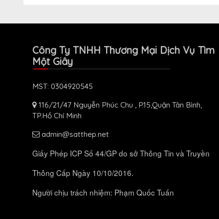
Công Ty TNHH Thương Mại Dịch Vụ Tìm
Một Giây
MST: 0304920545
116/21/47 Nguyễn Phúc Chu , P.15,Quận Tân Bình,
TP.Hồ Chí Minh
admin@satthep.net
Giấy Phép ICP Số 44/GP do sở Thông Tin và Truyền
Thông Cấp Ngày 10/10/2016.
Người chịu trách nhiệm: Phạm Quốc Tuấn