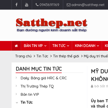
0943691169
admin@satthep.net
BẢN TIN VIP
TIN TỨC
KINH DOANH
K
Trang chủ
Tin Tức
Tin thép thế giới
Mỹ duy trì thu
DANH MỤC TIN TỨC
MỸ DU
Daily: Bảng giá HRC & CRC
KHÔNG
Thị Trường Thép TQ
bởi Sắt 
Bản tin VIP
Ủy ban T
Tin Tức
và thuế 