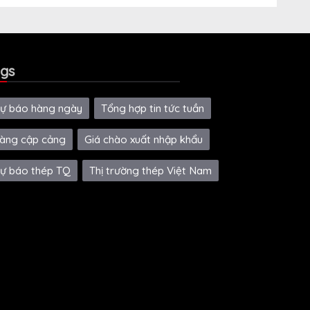
gs
ự báo hàng ngày
Tổng hợp tin tức tuần
àng cập cảng
Giá chào xuất nhập khẩu
ự báo thép TQ
Thị trường thép Việt Nam