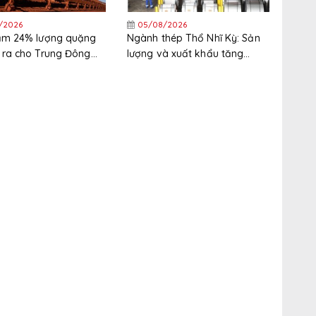
/2026
05/08/2026
iảm 24% lượng quặng
Ngành thép Thổ Nhĩ Kỳ: Sản
 ra cho Trung Đông
lượng và xuất khẩu tăng
nửa đầu năm
trong nửa đầu năm, thị trường
xuất khẩu phân hóa gia tăng