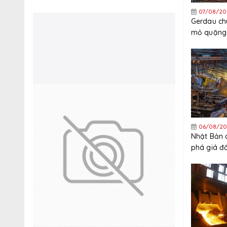
07/08/20
Gerdau ch
mỏ quặng 
quý 3
06/08/20
Nhật Bản 
phá giá đ
thép mạ k
Trung Quố