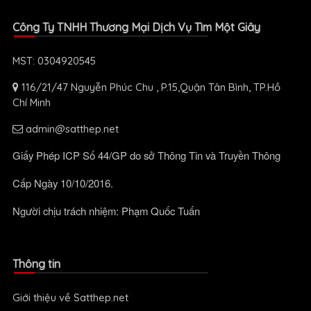
Công Ty TNHH Thương Mại Dịch Vụ Tìm Một Giây
MST: 0304920545
116/21/47 Nguyễn Phúc Chu , P.15,Quận Tân Bình, TP.Hồ
Chí Minh
admin@satthep.net
Giấy Phép ICP Số 44/GP do sở Thông Tin và Truyền Thông
Cấp Ngày 10/10/2016.
Người chịu trách nhiệm: Phạm Quốc Tuấn
Thông tin
Giới thiệu về Satthep.net