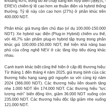
khoảng 40%, trong đó xe chạy xăng kết hợp điện (增程式 -
EREV) chiếm tỷ lệ cao hơn xe thuần điện và hybrid thông
thường. Tỷ lệ này còn cao hơn (27%) ở phân khúc trên
400.000 NDT.
Phân khúc giá trung tâm chủ đạo (ví dụ 100.000-150.000
NDT): Xe hybrid sạc điện (Plug-in Hybrid) chiếm ưu thế,
với 46,7% sản phẩm plug-in hybrid tập trung trong phân
khúc giá 100.000-150.000 NDT, thể hiện khả năng bao
phủ của công nghệ NEV ở các tầng lớp tiêu dùng khác
nhau.
Cạnh tranh khác biệt cũng thể hiện ở cấp độ thương hiệu:
Từ tháng 1 đến tháng 4 năm 2025, giá trung bình của các
thương hiệu hạng sang giữ nguyên so với cùng kỳ năm
2024 (366.000 NDT). Các thương hiệu liên doanh tăng
nhẹ 1.000 NDT lên 174.000 NDT. Các thương hiệu "lực
lượng mới" biến động lớn, giảm 36.000 NDT xuống còn
235.000 NDT. Các thương hiệu độc lập giảm nhẹ xuống
121.000 NDT.