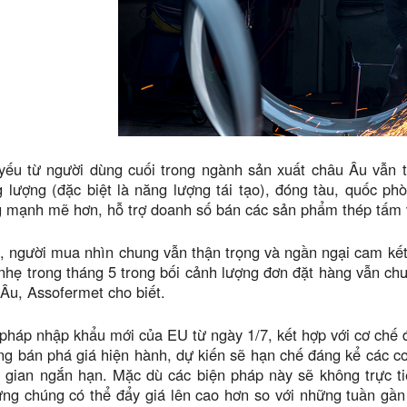
yếu từ người dùng cuối trong ngành sản xuất châu Âu vẫn t
lượng (đặc biệt là năng lượng tái tạo), đóng tàu, quốc ph
 mạnh mẽ hơn, hỗ trợ doanh số bán các sản phẩm thép tấm và 
, người mua nhìn chung vẫn thận trọng và ngần ngại cam kế
nhẹ trong tháng 5 trong bối cảnh lượng đơn đặt hàng vẫn ch
Âu, Assofermet cho biết.
pháp nhập khẩu mới của EU từ ngày 1/7, kết hợp với cơ chế 
g bán phá giá hiện hành, dự kiến ​​sẽ hạn chế đáng kể các c
i gian ngắn hạn. Mặc dù các biện pháp này sẽ không trực ti
ng chúng có thể đẩy giá lên cao hơn so với những tuần gần 