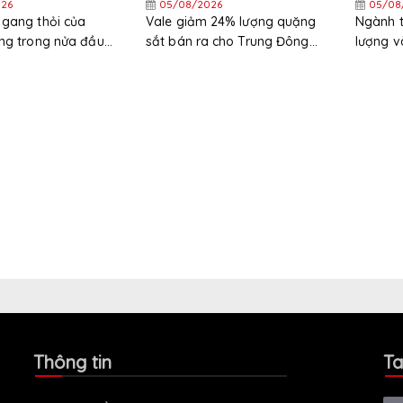
26
05/08/2026
05/08
 gang thỏi của
Vale giảm 24% lượng quặng
Ngành t
ăng trong nửa đầu
sắt bán ra cho Trung Đông
lượng v
trong nửa đầu năm
trong n
xuất kh
Thông tin
Ta