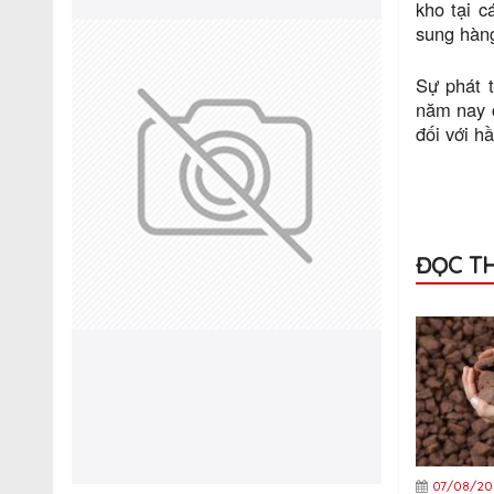
kho tại c
sung hàng
Sự phát 
năm nay c
đối với h
ĐỌC T
07/08/20