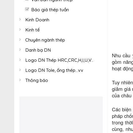
Báo giá thép tuần
Kinh Doanh
Kinh tế
Chuyên ngành thép
Danh bạ DN
Nhu cầu 
Logo DN Thép HRC,CRC,H,I,U,V..
gồm năng 
hoạt động
Logo DN Tole, ống thép...vv
Thông báo
Tuy nhiên
giảm giá 
của châu 
Các biện 
pháp chốn
trong thờ
cùng, như