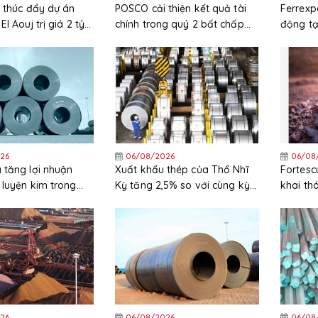
 thúc đẩy dự án
POSCO cải thiện kết quả tài
Ferrexp
l Aouj trị giá 2 tỷ
chính trong quý 2 bất chấp
động tạ
uyết định đầu tư
chi phí nguyên liệu thô tăng
sắt ở U
(FID)
cao
26
06/08/2026
06/08
 tăng lợi nhuận
Xuất khẩu thép của Thổ Nhĩ
Fortesc
 luyện kim trong
Kỳ tăng 2,5% so với cùng kỳ
khai th
 2026
trong nửa đầu năm 2026
năm tài
26
06/08/2026
06/08