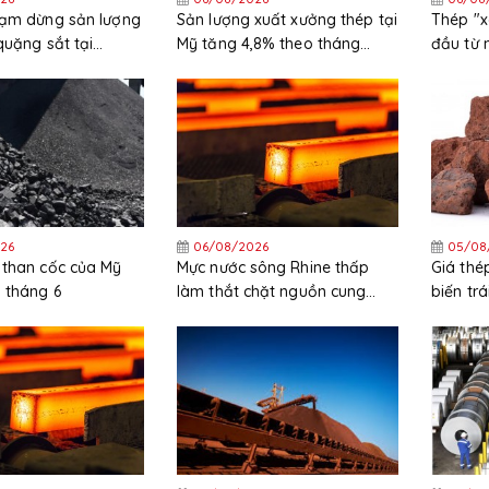
tạm dừng sản lượng
Sản lượng xuất xưởng thép tại
Thép "x
quặng sắt tại
Mỹ tăng 4,8% theo tháng
đầu từ 
trong tháng 6
26
06/08/2026
05/08
 than cốc của Mỹ
Mực nước sông Rhine thấp
Giá thé
 tháng 6
làm thắt chặt nguồn cung
biến trá
HRC tại Tây Bắc Châu Âu
mặt đìn
khẩu qu
giới