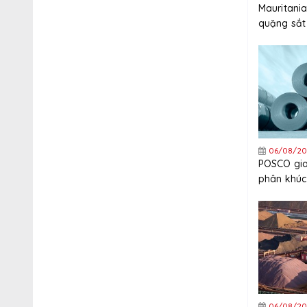
Mauritania
quặng sắt E
USD sau q
cuối cùng 
06/08/20
POSCO gia
phân khúc
quý 2 năm
06/08/20