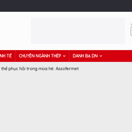
INH TẾ
CHUYÊN NGÀNH THÉP
DANH BẠ DN
 thể phục hồi trong mùa hè: Assofermet