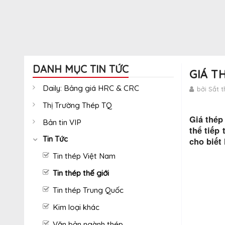
DANH MỤC TIN TỨC
GIÁ T
Daily: Bảng giá HRC & CRC
bởi Sắt 
Thị Trường Thép TQ
Giá thép
Bản tin VIP
thể tiếp
Tin Tức
cho biết
Tin thép Việt Nam
Tin thép thế giới
Tin thép Trung Quốc
Kim loại khác
Văn bản ngành thép