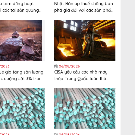
o tạm dừng hoạt
Nhật Bản áp thuế chống bán
i các tài sản quặng
phá giá đối với các sản phẩm
kraine
thép mạ kẽm nhập khẩu từ
Trung Quốc và Hàn Quốc
/2026
06/08/2026
ue gia tăng sản lượng
CISA yêu cầu các nhà máy
ác quặng sắt 3% trong
thép Trung Quốc tuân thủ
 chính 2025/2026
nghiêm ngặt các quy định
xuất khẩu
/2026
06/08/2026