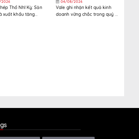
/2026
04/08/2026
hép Thổ Nhĩ Kỳ: Sản
Vale ghi nhận kết quả kinh
à xuất khẩu tăng
doanh vững chắc trong quý 2
ửa đầu năm, thị trường
năm 2026 nhờ giá quặng sắt
ẩu phân hóa gia tăng
cao hơn
gs