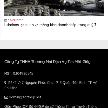
05/08/2026
Usiminas lạc quan về mảng kinh doanh thép trong quý 3
Công Ty TNHH Thương Mại Dịch Vụ Tìm Một Giây
MST: 0304920545
116/21/47 Nguyễn Phúc Chu , P.15,Quận Tân Bình, TP.Hồ
Chí Minh
admin@satthep.net
Giấy Phép ICP Số 44/GP do sở Thông Tin và Truyền Thông