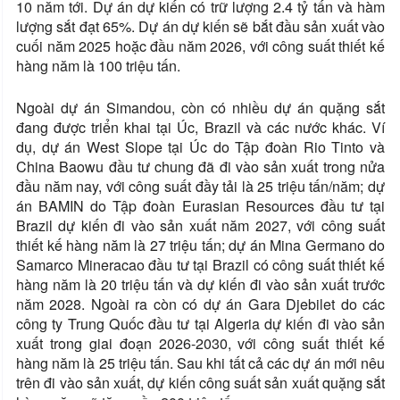
10 năm tới. Dự án dự kiến ​​có trữ lượng 2.4 tỷ tấn và hàm
lượng sắt đạt 65%. Dự án dự kiến ​​sẽ bắt đầu sản xuất vào
cuối năm 2025 hoặc đầu năm 2026, với công suất thiết kế
hàng năm là 100 triệu tấn.
Ngoài dự án Simandou, còn có nhiều dự án quặng sắt
đang được triển khai tại Úc, Brazil và các nước khác. Ví
dụ, dự án West Slope tại Úc do Tập đoàn Rio Tinto và
China Baowu đầu tư chung đã đi vào sản xuất trong nửa
đầu năm nay, với công suất đầy tải là 25 triệu tấn/năm; dự
án BAMIN do Tập đoàn Eurasian Resources đầu tư tại
Brazil dự kiến ​​đi vào sản xuất năm 2027, với công suất
thiết kế hàng năm là 27 triệu tấn; dự án Mina Germano do
Samarco Mineracao đầu tư tại Brazil có công suất thiết kế
hàng năm là 20 triệu tấn và dự kiến ​​đi vào sản xuất trước
năm 2028. Ngoài ra còn có dự án Gara Djebilet do các
công ty Trung Quốc đầu tư tại Algeria dự kiến ​​đi vào sản
xuất trong giai đoạn 2026-2030, với công suất thiết kế
hàng năm là 25 triệu tấn. Sau khi tất cả các dự án mới nêu
trên đi vào sản xuất, dự kiến ​​công suất sản xuất quặng sắt