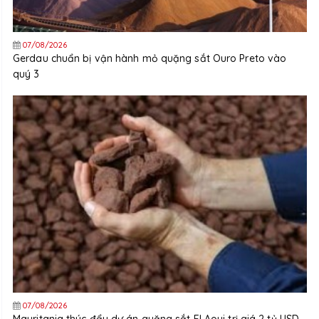
07/08/2026
Gerdau chuẩn bị vận hành mỏ quặng sắt Ouro Preto vào
quý 3
07/08/2026
Mauritania thúc đẩy dự án quặng sắt El Aouj trị giá 2 tỷ USD