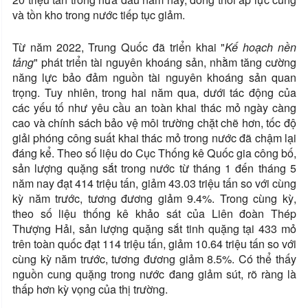
và tồn kho trong nước tiếp tục giảm.
Từ năm 2022, Trung Quốc đã triển khai "
Kế hoạch nền
tảng
" phát triển tài nguyên khoáng sản, nhằm tăng cường
năng lực bảo đảm nguồn tài nguyên khoáng sản quan
trọng. Tuy nhiên, trong hai năm qua, dưới tác động của
các yếu tố như yêu cầu an toàn khai thác mỏ ngày càng
cao và chính sách bảo vệ môi trường chặt chẽ hơn, tốc độ
giải phóng công suất khai thác mỏ trong nước đã chậm lại
đáng kể. Theo số liệu do Cục Thống kê Quốc gia công bố,
sản lượng quặng sắt trong nước từ tháng 1 đến tháng 5
năm nay đạt 414 triệu tấn, giảm 43.03 triệu tấn so với cùng
kỳ năm trước, tương đương giảm 9.4%. Trong cùng kỳ,
theo số liệu thống kê khảo sát của Liên đoàn Thép
Thượng Hải, sản lượng quặng sắt tinh quặng tại 433 mỏ
trên toàn quốc đạt 114 triệu tấn, giảm 10.64 triệu tấn so với
cùng kỳ năm trước, tương đương giảm 8.5%. Có thể thấy
nguồn cung quặng trong nước đang giảm sút, rõ ràng là
thấp hơn kỳ vọng của thị trường.