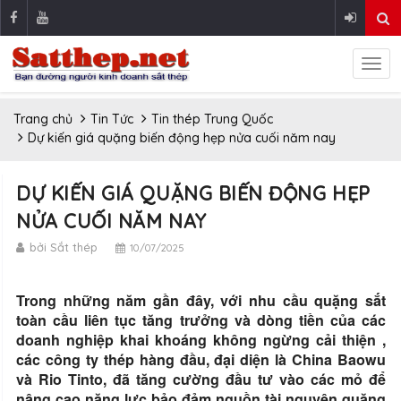
Trang chủ
Tin Tức
Tin thép Trung Quốc
Dự kiến giá quặng biến động hẹp nửa cuối năm nay
DỰ KIẾN GIÁ QUẶNG BIẾN ĐỘNG HẸP
NỬA CUỐI NĂM NAY
bởi Sắt thép
10/07/2025
Trong những năm gần đây, với nhu cầu quặng sắt
toàn cầu liên tục tăng trưởng và dòng tiền của các
doanh nghiệp khai khoáng không ngừng cải thiện ,
các công ty thép hàng đầu, đại diện là China Baowu
và Rio Tinto, đã tăng cường đầu tư vào các mỏ để
nâng cao năng lực bảo đảm nguồn tài nguyên quặng