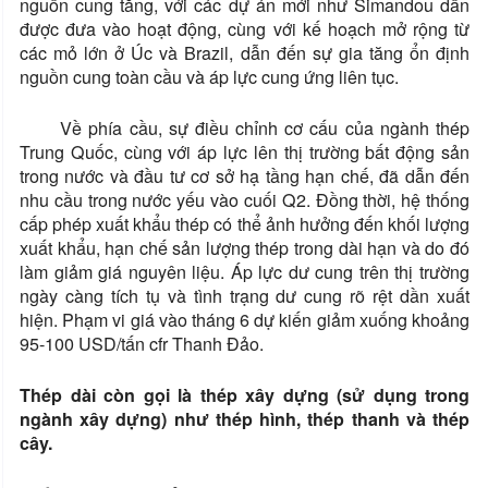
nguồn cung tăng, với các dự án mới như Simandou dần
được đưa vào hoạt động, cùng với kế hoạch mở rộng từ
các mỏ lớn ở Úc và Brazil, dẫn đến sự gia tăng ổn định
nguồn cung toàn cầu và áp lực cung ứng liên tục.
Về phía cầu, sự điều chỉnh cơ cấu của ngành thép
Trung Quốc, cùng với áp lực lên thị trường bất động sản
trong nước và đầu tư cơ sở hạ tầng hạn chế, đã dẫn đến
nhu cầu trong nước yếu vào cuối Q2. Đồng thời, hệ thống
cấp phép xuất khẩu thép có thể ảnh hưởng đến khối lượng
xuất khẩu, hạn chế sản lượng thép trong dài hạn và do đó
làm giảm giá nguyên liệu. Áp lực dư cung trên thị trường
ngày càng tích tụ và tình trạng dư cung rõ rệt dần xuất
hiện. Phạm vi giá vào tháng 6 dự kiến giảm xuống khoảng
95-100 USD/tấn cfr Thanh Đảo.
Thép dài còn gọi là thép xây dựng (sử dụng trong
ngành xây dựng) như thép hình, thép thanh và thép
cây.