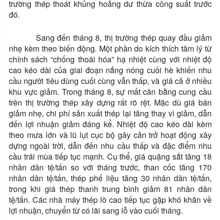
trường thép thoát khủng hoảng dư thừa công suất trước
đó.
Sang đến tháng 8, thị trường thép quay đầu giảm
nhẹ kèm theo biến động. Một phần do kích thích tâm lý từ
chính sách “chống thoái hóa” hạ nhiệt cùng với nhiệt độ
cao kéo dài của giai đoạn nắng nóng cuối hè khiến nhu
cầu người tiêu dùng cuối cùng vẫn thấp, và giá cả ở nhiều
khu vực giảm. Trong tháng 8, sự mất cân bằng cung cầu
trên thị trường thép xây dựng rất rõ rệt. Mặc dù giá bán
giảm nhẹ, chi phí sản xuất thép lại tăng thay vì giảm, dẫn
đến lợi nhuận giảm đáng kể. Nhiệt độ cao kéo dài kèm
theo mưa lớn và lũ lụt cục bộ gây cản trở hoạt động xây
dựng ngoài trời, dẫn đến nhu cầu thấp và đặc điểm nhu
cầu trái mùa tiếp tục mạnh. Cụ thể, giá quặng sắt tăng 18
nhân dân tệ/tấn so với tháng trước, than cốc tăng 170
nhân dân tệ/tấn, thép phế liệu tăng 30 nhân dân tệ/tấn,
trong khi giá thép thanh trung bình giảm 81 nhân dân
tệ/tấn. Các nhà máy thép lò cao tiếp tục gặp khó khăn về
lợi nhuận, chuyển từ có lãi sang lỗ vào cuối tháng.