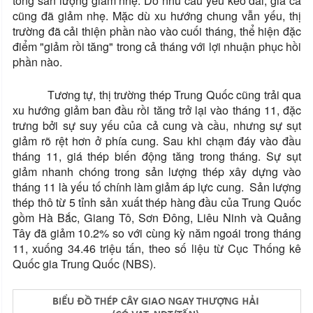
tổng sản lượng giảm nhẹ. Do nhu cầu yếu kéo dài, giá cả
cũng đã giảm nhẹ. Mặc dù xu hướng chung vẫn yếu, thị
trường đã cải thiện phần nào vào cuối tháng, thể hiện đặc
điểm "giảm rồi tăng" trong cả tháng với lợi nhuận phục hồi
phần nào.
Tương tự, thị trường thép Trung Quốc cũng trải qua
xu hướng giảm ban đầu rồi tăng trở lại vào tháng 11, đặc
trưng bởi sự suy yếu của cả cung và cầu, nhưng sự sụt
giảm rõ rệt hơn ở phía cung. Sau khi chạm đáy vào đầu
tháng 11, giá thép biến động tăng trong tháng. Sự sụt
giảm nhanh chóng trong sản lượng thép xây dựng vào
tháng 11 là yếu tố chính làm giảm áp lực cung. Sản lượng
thép thô từ 5 tỉnh sản xuất thép hàng đầu của Trung Quốc
gồm Hà Bắc, Giang Tô, Sơn Đông, Liêu Ninh và Quảng
Tây đã giảm 10.2% so với cùng kỳ năm ngoái trong tháng
11, xuống 34.46 triệu tấn, theo số liệu từ Cục Thống kê
Quốc gia Trung Quốc (NBS).