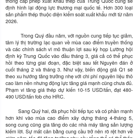
thống cấp phép xuất khẩu thép của Trung Quốc cũng sẽ
định hình lại động lực thương mại quốc tế. Hơn 300 loại
sản phẩm thép thuộc diện kiểm soát xuất khẩu mới từ năm
2026.
Trong Quý đầu năm, với nguồn cung tiếp tục giảm,
tâm lý thị trường lạc quan về mùa cao điểm truyền thống
và các chính sách vĩ mô thuận lợi sau kỳ họp Lưỡng hội
định kỳ Trung Quốc vào đầu tháng 3, giá cả có thể phục
hồi theo từng giai đoạn, đặc biệt sau tết Nguyên đán ở
cuối tháng 2 và tháng 3. Như vậy, biến động giá Q1 sẽ
theo xu hướng tăng trưởng nhẹ với chi phí nguyên liệu thô
cao làm nền nhưng động lực tăng giá mạnh cũng chưa đủ.
Phạm vi tăng giá thép dự kiến 10-15 USD/tấn, đạt 480-
490 USD/tấn fob cho HRC.
Sang Quý hai, đà phục hồi tiếp tục và có phần mạnh
hơn khi vào mùa cao điểm xây dựng tháng 4-tháng 5,
song cung cũng gia tăng do các nhà máy tăng sản lượng
kiếm lời. Sự mất cân bằng cung cầu trở nên rõ rệt hơn về