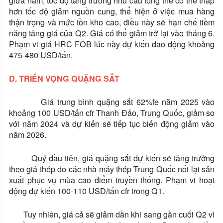
giữa năm, tốc độ tăng trưởng nhu cầu tổng thể có thể thấp
hơn tốc độ giảm nguồn cung, thể hiện ở việc mua hàng
thận trọng và mức tồn kho cao, điều này sẽ hạn chế tiềm
năng tăng giá của Q2. Giá có thể giảm trở lại vào tháng 6.
Phạm vi giá HRC FOB lúc này dự kiến dao động khoảng
475-480 USD/tấn.
D. TRIỂN VỌNG QUẶNG SẮT
Giá trung bình quặng sắt 62%fe năm 2025 vào
khoảng 100 USD/tấn cfr Thanh Đảo, Trung Quốc, giảm so
với năm 2024 và dự kiến sẽ tiếp tục biến động giảm vào
năm 2026.
Quý đầu tiên, giá quặng sắt dự kiến ​​sẽ tăng trưởng
theo giá thép do các nhà máy thép Trung Quốc nối lại sản
xuất phục vụ mùa cao điểm truyền thống. Phạm vi hoạt
động dự kiến 100-110 USD/tấn cfr trong Q1.
Tuy nhiên, giá cả sẽ giảm dần khi sang gần cuối Q2 vì