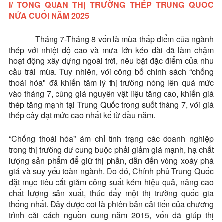
I/ TỔNG QUAN THỊ TRƯỜNG THÉP TRUNG QUỐC
NỬA CUỐI NĂM 2025
Tháng 7-Tháng 8 vốn là mùa thấp điểm của ngành
thép với nhiệt độ cao và mưa lớn kéo dài đã làm chậm
hoạt động xây dựng ngoài trời, nêu bật đặc điểm của nhu
cầu trái mùa. Tuy nhiên, với công bố chính sách “chống
thoái hóa" đã khiến tâm lý thị trường nóng lên quá mức
vào tháng 7, cùng giá nguyên vật liệu tăng cao, khiến giá
thép tăng mạnh tại Trung Quốc trong suốt tháng 7, với giá
thép cây đạt mức cao nhất kể từ đầu năm.
“Chống thoái hóa” ám chỉ tình trạng các doanh nghiệp
trong thị trường dư cung buộc phải giảm giá mạnh, hạ chất
lượng sản phẩm để giữ thị phần, dẫn đến vòng xoáy phá
giá và suy yếu toàn ngành. Do đó, Chính phủ Trung Quốc
đặt mục tiêu cắt giảm công suất kém hiệu quả, nâng cao
chất lượng sản xuất, thúc đẩy một thị trường quốc gia
thống nhất. Đây được coi là phiên bản cải tiến của chương
trình cải cách nguồn cung năm 2015, vốn đã giúp thị