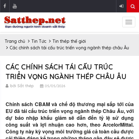
Trang chủ
Tin Tức
Tin thép thế giới
Các chính sách tái cấu trúc triển vọng ngành thép châu Âu
CÁC CHÍNH SÁCH TÁI CẤU TRÚC
TRIỂN VỌNG NGÀNH THÉP CHÂU ÂU
bởi Sắt thép
05/05/2026
Chính sách CBAM và chế độ thương mại sắp tới của
EU đã tái cấu trúc triển vọng ngành thép Châu Âu, với
dự báo nhập khẩu giảm sẽ dẫn đến tỷ lệ sử dụng
công suất và lợi nhuận cao hơn, theo ArcelorMittal.
Công ty này kỳ vọng môi trường giá cả toàn cầu được
cải thiện đáng kể trong những tháng gần đây sẽ được