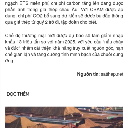
ngạch ETS miễn phí, chi phí carbon tăng lên đang được
phản ánh trong giá thép châu Âu. Với CBAM được áp
dụng, chi phí CO2 bổ sung dự kiến ​​sẽ được bù đắp thông
qua giá thép từ quý 2 trở đi, tập đoàn cho biết.
Chế độ thương mại mới được dự báo sẽ làm giảm nhập
khẩu 13 triệu tấn so với năm 2025, với yêu cầu “nấu chảy
và đúc” nhằm cải thiện khả năng truy xuất nguồn gốc, hạn
chế gian lận và tăng cường tính minh bạch của chuỗi cung
ứng.
Nguồn tin
: satthep.net
ĐỌC THÊM