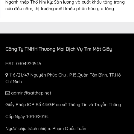
Ngành thép Thổ Nhĩ Kỳ: Sản lượng và xuất khẩu tăng trong
nửa đầu năm, thị trường xuất khẩu phân hóa gia tăng
Công Ty TNHH Thương Mại Dịch Vụ Tìm Một Giây
MST: 0304920545
116/21/47 Nguyễn Phúc Chu , P.15,Quận Tân Bình, TP.Hồ
Chí Minh
admin@satthep.net
Giấy Phép ICP Số 44/GP do sở Thông Tin và Truyền Thông
Cấp Ngày 10/10/2016.
Người chịu trách nhiệm: Phạm Quốc Tuấn