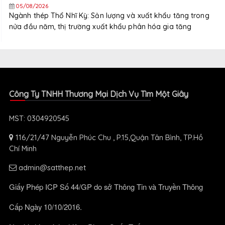
05/08/2026
Ngành thép Thổ Nhĩ Kỳ: Sản lượng và xuất khẩu tăng trong
nửa đầu năm, thị trường xuất khẩu phân hóa gia tăng
Công Ty TNHH Thương Mại Dịch Vụ Tìm Một Giây
MST: 0304920545
116/21/47 Nguyễn Phúc Chu , P.15,Quận Tân Bình, TP.Hồ
Chí Minh
admin@satthep.net
Giấy Phép ICP Số 44/GP do sở Thông Tin và Truyền Thông
Cấp Ngày 10/10/2016.