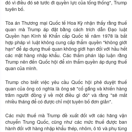
đó vì điều đó sẽ tước đi quyền lực của tổng thống", Trump
tuyên bố.
Tòa án Thương mại Quốc tế Hoa Kỳ nhận thấy rằng thuế
quan mà Trump áp đặt bằng cách trích dẫn Đạo luật
Quyền hạn Kinh tế Khẩn cấp Quốc tế năm 1978 là bất
hợp pháp vì luật không cung cấp thẩm quyền "không giới
hạn" để áp dụng thuế quan không giới hạn đối với hầu hết
các mặt hàng nhập khẩu. Các thẩm phán lập luận rằng
Trump nên đến Quốc hội để xin thẩm quyền áp dụng thuế
quan của mình.
Trump cho biết việc yêu cầu Quốc hội phê duyệt thuế
quan của ông có nghĩa là ông sẽ "cố gắng và khiến hàng
trăm người đồng ý về một điều gì đó" và rằng "sẽ mất
nhiều tháng để có được chỉ một tuyên bố đơn giản".
Các mức thuế mà Trump đề xuất đối với các hãng vận
chuyển Trung Quốc, cũng như các mức thuế được ban
hành đối với hàng nhập khẩu thép, nhôm, ô tô và phụ tùng