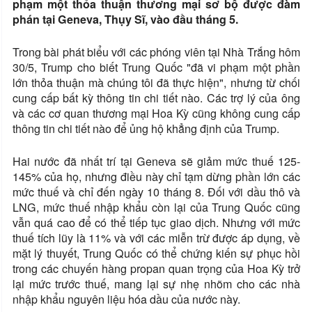
phạm một thỏa thuận thương mại sơ bộ được đàm
phán tại Geneva, Thụy Sĩ, vào đầu tháng 5.
Trong bài phát biểu với các phóng viên tại Nhà Trắng hôm
30/5, Trump cho biết Trung Quốc "đã vi phạm một phần
lớn thỏa thuận mà chúng tôi đã thực hiện", nhưng từ chối
cung cấp bất kỳ thông tin chi tiết nào. Các trợ lý của ông
và các cơ quan thương mại Hoa Kỳ cũng không cung cấp
thông tin chi tiết nào để ủng hộ khẳng định của Trump.
Hai nước đã nhất trí tại Geneva sẽ giảm mức thuế 125-
145% của họ, nhưng điều này chỉ tạm dừng phần lớn các
mức thuế và chỉ đến ngày 10 tháng 8. Đối với dầu thô và
LNG, mức thuế nhập khẩu còn lại của Trung Quốc cũng
vẫn quá cao để có thể tiếp tục giao dịch. Nhưng với mức
thuế tích lũy là 11% và với các miễn trừ được áp dụng, về
mặt lý thuyết, Trung Quốc có thể chứng kiến ​​sự phục hồi
trong các chuyến hàng propan quan trọng của Hoa Kỳ trở
lại mức trước thuế, mang lại sự nhẹ nhõm cho các nhà
nhập khẩu nguyên liệu hóa dầu của nước này.