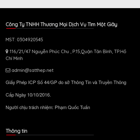
Công Ty TNHH Thương Mại Dịch Vụ Tìm Một Giây
MST: 0304920545
116/21/47 Nguyễn Phúc Chu , P.15,Quận Tân Bình, TP.Hồ
Chí Minh
admin@satthep.net
Giấy Phép ICP Số 44/GP do sở Thông Tin và Truyền Thông
Cấp Ngày 10/10/2016.
Người chịu trách nhiệm: Phạm Quốc Tuấn
Thông tin