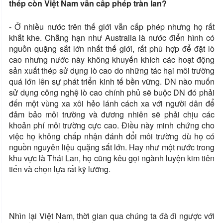
thép còn Việt Nam vẫn cấp phép tràn lan?
- Ở nhiều nước trên thế giới vẫn cấp phép nhưng họ rất
khắt khe. Chẳng hạn như Australia là nước điển hình có
nguồn quặng sắt lớn nhất thế giới, rất phù hợp để đặt lò
cao nhưng nước này không khuyến khích các hoạt động
sản xuất thép sử dụng lò cao do những tác hại môi trường
quá lớn lên sự phát triển kinh tế bền vững. DN nào muốn
sử dụng công nghệ lò cao chính phủ sẽ buộc DN đó phải
đến một vùng xa xôi hẻo lánh cách xa với người dân để
đảm bảo môi trường và đương nhiên sẽ phải chịu các
khoản phí môi trường cực cao. Điều này minh chứng cho
việc họ không chấp nhận đánh đổi môi trường dù họ có
nguồn nguyên liệu quặng sắt lớn. Hay như một nước trong
khu vực là Thái Lan, họ cũng kêu gọi ngành luyện kim tiên
tiến và chọn lựa rất kỹ lưỡng.
Nhìn lại Việt Nam, thời gian qua chúng ta đã đi ngược với