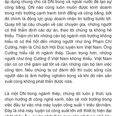
áp dụng chung cho cả DN trong và ngoài nước để tạo sự
công bằng. DN nào cũng luôn muốn được kinh doanh
trong môi trường cạnh tranh bình đẳng và công bằng, bởi
đó chính là động lực giúp doanh nhân tin tưởng bước tới.
Quay trở lại câu chuyện về các chuyên gia, những người
có thể thẩm định các dự án, theo tôi chúng ta không hề
thiếu. Thậm chí khi những cán bộ ngành môi trường không
hiểu rõ có thể hỏi đến những người như ông Phạm Chí
Cường, hiện là Chủ tịch Hội Đúc luyện kim Việt Nam. Ông
Cường hiểu rất rõ ngành thép. Quan trọng hơn, những
người như ông Cường ở Việt Nam không thiếu. Việt Nam
cần có cơ chế giám sát tốt và cần những cán bộ làm việc
công tâm. Nếu chúng ta cứ đánh đổi thì cuộc sống của
người dân bị ảnh hưởng nghiêm trọng và khi đó nền sản
xuất cũng không phát triển được nữa.
Là một DN trong ngành thép, chúng tôi luôn ý thức lựa
chọn hướng đi công nghệ xanh, bảo vệ môi trường trong
việc đầu tư vào nhà máy luyện công suất 1 triệu tấn/năm.
Đây là nhà máy luyện có công suất lớn với thiết bị hiện đại