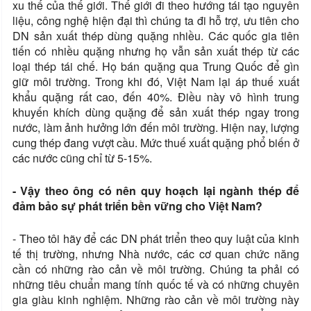
xu thế của thế giới. Thế giới đi theo hướng tái tạo nguyên
liệu, công nghệ hiện đại thì chúng ta đi hỗ trợ, ưu tiên cho
DN sản xuất thép dùng quặng nhiều. Các quốc gia tiên
tiến có nhiều quặng nhưng họ vẫn sản xuất thép từ các
loại thép tái chế. Họ bán quặng qua Trung Quốc để gìn
giữ môi trường. Trong khi đó, Việt Nam lại áp thuế xuất
khẩu quặng rất cao, đến 40%. Điều này vô hình trung
khuyến khích dùng quặng để sản xuất thép ngay trong
nước, làm ảnh hưởng lớn đến môi trường. Hiện nay, lượng
cung thép đang vượt cầu. Mức thuế xuất quặng phổ biến ở
các nước cũng chỉ từ 5-15%.
- Vậy theo ông có nên quy hoạch lại ngành thép để
đảm bảo sự phát triển bền vững cho Việt Nam?
- Theo tôi hãy để các DN phát triển theo quy luật của kinh
tế thị trường, nhưng Nhà nước, các cơ quan chức năng
cần có những rào cản về môi trường. Chúng ta phải có
những tiêu chuẩn mang tính quốc tế và có những chuyên
gia giàu kinh nghiệm. Những rào cản về môi trường này