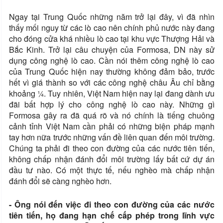
Ngay tại Trung Quốc những năm trở lại đây, vì đã nhìn
thấy mối nguy từ các lò cao nên chính phủ nước này đang
cho đóng cửa khá nhiều lò cao tại khu vực Thượng Hải và
Bắc Kinh. Trở lại câu chuyện của Formosa, DN này sử
dụng công nghệ lò cao. Cần nói thêm công nghệ lò cao
của Trung Quốc hiện nay thường không đảm bảo, trước
hết vì giá thành so với các công nghệ châu Âu chỉ bằng
khoảng ¼. Tuy nhiên, Việt Nam hiện nay lại đang dành ưu
đãi bất hợp lý cho công nghệ lò cao này. Những gì
Formosa gây ra đã quá rõ và nó chính là tiếng chuông
cảnh tỉnh Việt Nam cần phải có những biện pháp mạnh
tay hơn nữa trước những vấn đề liên quan đến môi trường.
Chúng ta phải đi theo con đường của các nước tiên tiến,
không chấp nhận đánh đổi môi trường lấy bất cứ dự án
đầu tư nào. Có một thực tế, nếu nghèo mà chấp nhận
đánh đổi sẽ càng nghèo hơn.
- Ông nói đến việc đi theo con đường của các nước
tiên tiến, họ đang hạn chế cấp phép trong lĩnh vực