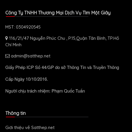
Công Ty TNHH Thương Mại Dịch Vụ Tìm Một Giây
MST: 0304920545
116/21/47 Nguyễn Phúc Chu , P.15,Quận Tân Bình, TP.Hồ
Chí Minh
admin@satthep.net
Giấy Phép ICP Số 44/GP do sở Thông Tin và Truyền Thông
Cấp Ngày 10/10/2016.
Người chịu trách nhiệm: Phạm Quốc Tuấn
Thông tin
Giới thiệu về Satthep.net