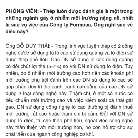
PHÓNG VIÊN: - Thép luôn được đánh giá là một trong
những ngành gây ô nhiễm môi trường nặng nề, nhất
là sau vụ việc của Công ty Formosa. Ông nghĩ sao về
điều này?
Ông ĐỖ DUY THÁI: - Trong lĩnh vực luyện thép có 2 công
nghệ được sử dụng là lò cao sử dụng quặng và lò điện sử
dụng thép phế liệu. Các DN sử dụng lò cao dùng quặng
có đôi chút lợi thế (5-7%) so với DN sử dụng lò điện. Tuy
nhiên, do ô nhiễm môi trường cao hơn nên các khoản phí
môi trường phụ trội đánh trên các DN sử dụng lò cao sẽ
góp phần duy trì thế cạnh tranh cân bằng của các DN sử
dụng 2 loại công nghệ này. Thậm chí, ở một số nước có
tiêu chuẩn môi trường cao và việc kiểm soát xả thải gắt
gao, DN sử dụng công nghệ lò cao thường bị đánh thuế
môi trường rất cao hoặc thậm chí bị cấm. Đối với DN sử
dụng lò điện, tái chế thép phế liệu, ngoài việc công nghệ
này thân thiện với môi trường hơn, nó còn hỗ trợ cho sự
phát triển của ngành công nghiệp cơ khí.