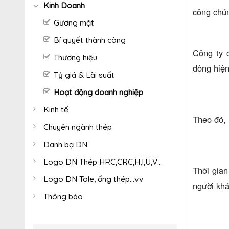
Kinh Doanh
công chú
Gương mặt
Bí quyết thành công
Công ty 
Thương hiệu
đông hiện
Tỷ giá & Lãi suất
Hoạt động doanh nghiệp
Kinh tế
Theo đó, 
Chuyên ngành thép
Danh bạ DN
Logo DN Thép HRC,CRC,H,I,U,V..
Thời gia
Logo DN Tole, ống thép...vv
người khá
Thông báo