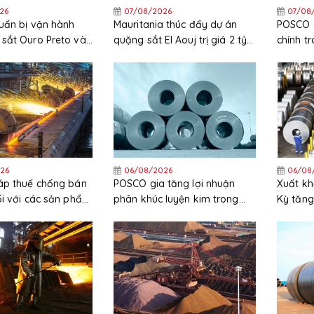
26
07/08/2026
07/08
uẩn bị vận hành
Mauritania thúc đẩy dự án
POSCO c
sắt Ouro Preto vào
quặng sắt El Aouj trị giá 2 tỷ
chính t
USD sau quyết định đầu tư
chi phí 
cuối cùng (FID)
cao
26
06/08/2026
06/08
áp thuế chống bán
POSCO gia tăng lợi nhuận
Xuất kh
ối với các sản phẩm
phân khúc luyện kim trong
Kỳ tăng
ẽm nhập khẩu từ
quý 2 năm 2026
trong 
c và Hàn Quốc