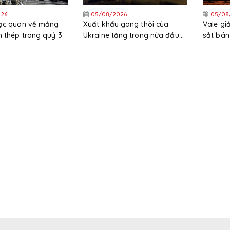
26
05/08/2026
05/08
lạc quan về mảng
Xuất khẩu gang thỏi của
Vale g
 thép trong quý 3
Ukraine tăng trong nửa đầu
sắt bán
năm
trong 