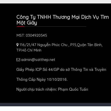
Công Ty TNHH Thương Mại Dịch Vụ Tìm
Một Giây
MST: 0304920545
116/21/47 Nguyễn Phúc Chu , P.15,Quận Tân Bình,
TP.Hồ Chí Minh
admin@satthep.net
Giấy Phép ICP Số 44/GP do sở Thông Tin và Truyền
Thông Cấp Ngày 10/10/2016.
Người chịu trách nhiệm: Phạm Quốc Tuấn
© 2026 Bản quyền thuộc
. All Rights Reser
Satthep.net