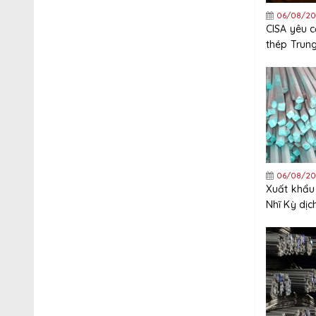
06/08/20
CISA yêu 
thép Trun
nghiêm ng
xuất khẩu
06/08/20
Xuất khẩu
Nhĩ Kỳ dị
tăng trưở
năm