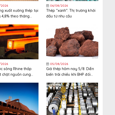
/2026
06/08/2026
ng xuất xưởng thép tại
Thép "xanh": Thị trường khởi
 4,8% theo tháng
đầu từ nhu cầu
háng 6
/2026
05/08/2026
c sông Rhine thấp
Giá thép hôm nay 5/8: Diễn
t chặt nguồn cung
biến trái chiều khi BHP đối
 Tây Bắc Châu Âu
mặt đình công tại cảng xuất
khẩu quặng sắt lớn nhất thế
giới