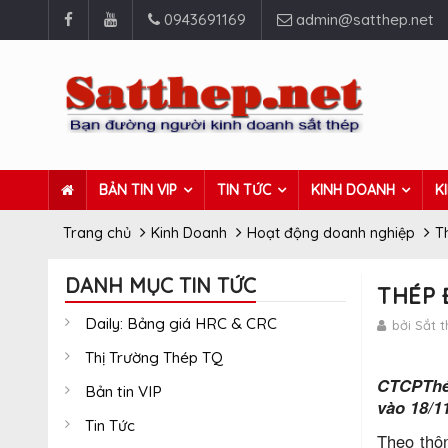
0943691169
admin@satthep.net
BẢN TIN VIP
TIN TỨC
KINH DOANH
K
Trang chủ
Kinh Doanh
Hoạt động doanh nghiệp
T
DANH MỤC TIN TỨC
THÉP 
Daily: Bảng giá HRC & CRC
bởi Sắt 
Thị Trường Thép TQ
CTCPThép
Bản tin VIP
vào 18/1
Tin Tức
Theo thô