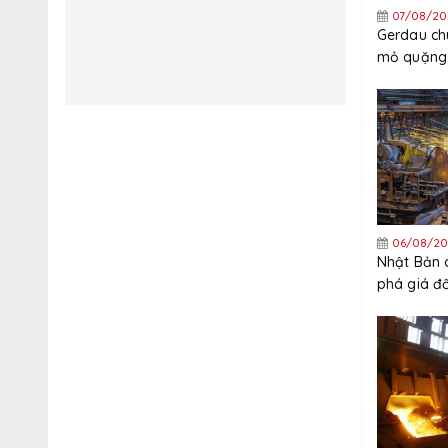
07/08/20
Gerdau ch
mỏ quặng 
quý 3
06/08/20
Nhật Bản 
phá giá đ
thép mạ k
Trung Quố