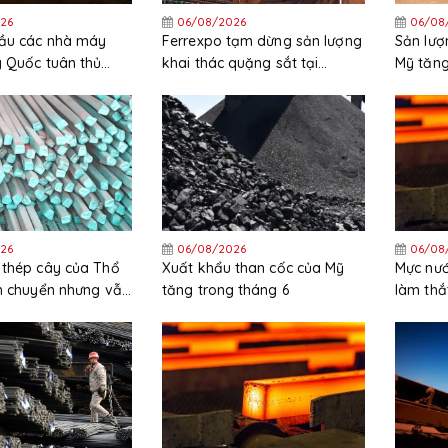
26
06/08/2026
06/08
cầu các nhà máy
Ferrexpo tạm dừng sản lượng
Sản lượ
g Quốc tuân thủ
khai thác quặng sắt tại
Mỹ tăng
ặt các quy định
Ukraine
trong t
26
06/08/2026
06/08
 thép cây của Thổ
Xuất khẩu than cốc của Mỹ
Mực nướ
ch chuyển nhưng vẫn
tăng trong tháng 6
làm thắ
ng trong nửa đầu
HRC tại