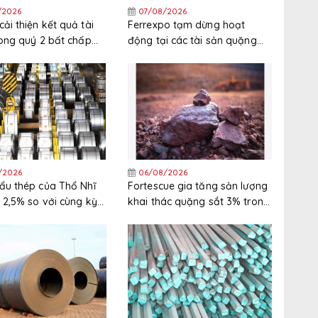
/2026
07/08/2026
ải thiện kết quả tài
Ferrexpo tạm dừng hoạt
rong quý 2 bất chấp
động tại các tài sản quặng
nguyên liệu thô tăng
sắt ở Ukraine
/2026
06/08/2026
ẩu thép của Thổ Nhĩ
Fortescue gia tăng sản lượng
 2,5% so với cùng kỳ
khai thác quặng sắt 3% trong
nửa đầu năm 2026
năm tài chính 2025/2026