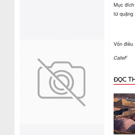
Mục đích 
từ quặng 
Vốn điều 
CafeF
ĐỌC T