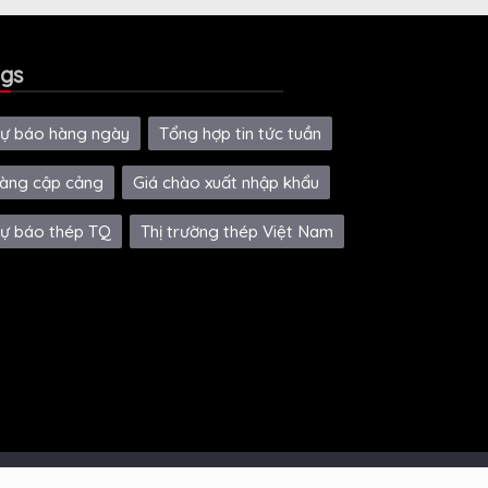
gs
ự báo hàng ngày
Tổng hợp tin tức tuần
àng cập cảng
Giá chào xuất nhập khẩu
ự báo thép TQ
Thị trường thép Việt Nam