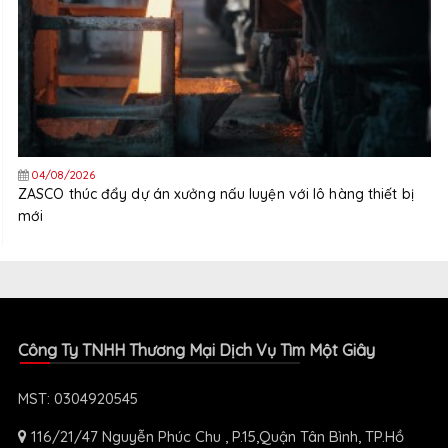
04/08/2026
ZASCO thúc đẩy dự án xưởng nấu luyện với lô hàng thiết bị
mới
Công Ty TNHH Thương Mại Dịch Vụ Tìm Một Giây
MST: 0304920545
116/21/47 Nguyễn Phúc Chu , P.15,Quận Tân Bình, TP.Hồ