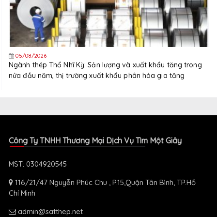
05/08/2026
Ngành thép Thổ Nhĩ Kỳ: Sản lượng và xuất khẩu tăng trong
nửa đầu năm, thị trường xuất khẩu phân hóa gia tăng
Công Ty TNHH Thương Mại Dịch Vụ Tìm Một Giây
MST: 0304920545
116/21/47 Nguyễn Phúc Chu , P.15,Quận Tân Bình, TP.Hồ
Chí Minh
admin@satthep.net