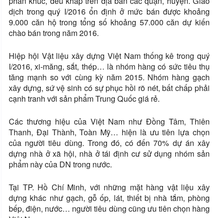
phân khúc, đều khắp trên địa bàn các quận, huyện. Giao
dịch trong quý I/2016 ổn định ở mức bán được khoảng
9.000 căn hộ trong tổng số khoảng 57.000 căn dự kiến
chào bán trong năm 2016.
Hiệp hội Vật liệu xây dựng Việt Nam thống kê trong quý
I/2016, xi-măng, sắt, thép… là nhóm hàng có sức tiêu thụ
tăng mạnh so với cùng kỳ năm 2015. Nhóm hàng gạch
xây dựng, sứ vệ sinh có sự phục hồi rõ nét, bất chấp phải
cạnh tranh với sản phẩm Trung Quốc giá rẻ.
Các thương hiệu của Việt Nam như Đồng Tâm, Thiên
Thanh, Đại Thành, Toàn Mỹ… hiện là ưu tiên lựa chọn
của người tiêu dùng. Trong đó, có đến 70% dự án xây
dựng nhà ở xã hội, nhà ở tái định cư sử dụng nhóm sản
phẩm này của DN trong nước.
Tại TP. Hồ Chí Minh, với những mặt hàng vật liệu xây
dựng khác như gạch, gỗ ốp, lát, thiết bị nhà tắm, phòng
bếp, điện, nước… người tiêu dùng cũng ưu tiên chọn hàng