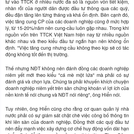
tư vào TTCK ở nhiều nước đa số là nguồn vốn tiết kiệm,
nhàn rỗi của người dân được đầu tư thông qua các quỹ,
đều đặn tăng lên từng tháng và khá ổn định. Bên cạnh đó,
việc tăng cung CP của các doanh nghiệp cũng ở mức hợp
lý, từ 15-20%/năm nên cung-cầu luôn gặp nhau. Trong khi
nguồn vốn trên TTCK Việt
Nam
hiện nay từ nhiều nguồn
khác nhau và theo kiểu đầu tư ngắn hạn nên không ổn
định. "Việc tăng cung nhưng cầu không theo kịp sẽ có tác
động không tốt đến thị trường.
Thế nhưng NĐT không nên đánh đồng các doanh nghiệp
niêm yết mới theo kiểu "cá mè một lứa" mà phải có sự
đánh giá và chọn lựa. Chúng ta phải khuyến khích chuyện
doanh nghiệp niêm yết trên sàn chứng khoán vì lợi ích của
nền kinh tế nói chung và NĐT nói riêng", ông Hiển nói.
Tuy nhiên, ông Hiển cũng cho rằng cơ quan quản lý nhà
nước phải có sự giám sát chặt chẽ việc công bố thông tin
khi lên sàn của doanh nghiệp. Đồng thời các quỹ đầu tư
nên đẩy mạnh việc xây dựng cơ chế huy động vốn dài hạn