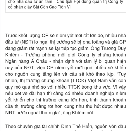
cho nhà đầu tư an tâm - Chủ tịch Hội đồng quản trị Công ty
cổ phần giấy Sài Gòn Cao Tiến Vị
Trước khối lượng CP sẽ niêm yết mới rất lớn đó, nhiều nhà
đầu tư (NĐT) lo ngại thị trường sẽ bị pha loãng và giá CP
đang giảm rất mạnh sẽ lại tiếp tục giảm. Ông Trương Duy
Khiêm - Trưởng phòng môi giới Công ty chứng khoán
Ngân hàng Á Châu - nhận định với tâm lý bi quan hiện
nay của NĐT, việc CP niêm yết mới quá nhiều sẽ khiến
cho nguồn cung tăng lên và cầu sẽ khó theo kịp. "Tuy
nhiên, thị trường chứng khoán (TTCK) Việt
Nam
vẫn còn
quy mô quá nhỏ so với nhiều TTCK trong khu vực. Vì vậy
nếu xét về dài hạn thì càng có nhiều doanh nghiệp niêm
yết khiến cho thị trường càng lớn hơn, tính thanh khoản
của thị trường càng tốt hơn cũng như thu hút được nhiều
NĐT nước ngoài tham gia", ông Khiêm nói.
Theo chuyên gia tài chính Đinh Thế Hiển, nguồn vốn đầu