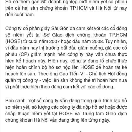
Sẽ có thêm gần 50 doanh nghiệp mới niêm yết cổ phiếu
trên cả hai sàn chứng khoán TP.HCM và Hà Nội từ nay
đến cuối năm.
Công ty cổ phần giấy Sài Gòn đã cam kết với các cổ đông
sẽ niêm yết tại Sở Giao dịch chứng khoán TP.HCM
(HOSE) từ cuối năm 2007 hoặc đầu năm 2008. Tuy nhiên,
vì đầu năm nay thị trường bắt đầu giảm xuống, giá các cổ
phiếu (CP) giảm mạnh nên công ty này vẫn chưa thực
hiện kế hoạch này. Hiện nay, công ty đang tổ chức thực
hiện hoàn chỉnh bộ hồ sơ nộp lên HOSE để hoàn tất kế
hoạch lên sàn. Theo ông Cao Tiến Vị - Chủ tịch Hội đồng
quản trị công ty - việc lên sàn không thể trì hoãn hơn nữa
vì phải thực hiện theo đúng cam kết với các cổ đông.
Bên cạnh một số công ty vẫn đang trong quá trình lập hồ
sơ niêm yết, số lượng các công ty đã nộp hồ sơ hoặc được
chấp thuận niêm yết tại HOSE và Trung tâm Giao dịch
chứng khoán Hà Nội vẫn đang tăng lên từng ngày.