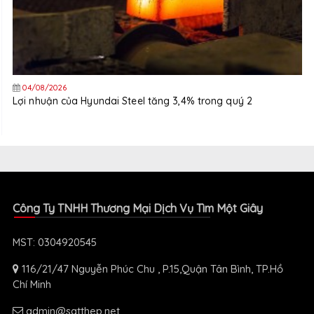
04/08/2026
Lợi nhuận của Hyundai Steel tăng 3,4% trong quý 2
Công Ty TNHH Thương Mại Dịch Vụ Tìm Một Giây
MST: 0304920545
116/21/47 Nguyễn Phúc Chu , P.15,Quận Tân Bình, TP.Hồ
Chí Minh
admin@satthep.net